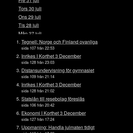
Fre 31 juli
Tors 30 juli
Ons 29 juli
Tis 28 juli
Mån 27 juli
Sön 26 juli
Tegnell: Norge och Finland ovanliga
sida 107 från 22:53
Lör 25 juli
Inrikes I Korthet 3 December
Fre 24 juli
sida 128 från 23:03
Tors 23 juli
Distansundervisning för gymnasiet
Ons 22 juli
sida 109 från 21:14
Tis 21 juli
Inrikes I Korthet 3 December
sida 128 från 21:02
Mån 20 juli
Statslån till resebolag föreslås
Sön 19 juli
sida 106 från 20:42
Lör 18 juli
Ekonomi I Korthet 3 December
Fre 17 juli
sida 127 från 17:24
Tors 16 juli
Uppmaning: Handla julmaten tidigt