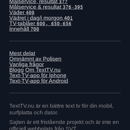
Mån 29 juni
Målservice, resultat
377
Målservice & resultat
376-395
Sön 28 juni
Väder
400
Lör 27 juni
Vädret i dag/i morgon
401
TV-tablåer
600, 650-656
Fre 26 juni
Innehåll
700
Tors 25 juni
Ons 24 juni
Tis 23 juni
Mest delat
Mån 22 juni
Omnämnt av Polisen
Vanliga frågor
Sön 21 juni
Blogg
Om TextTV.nu
Lör 20 juni
Text-TV-app för Iphone
Text-TV-app för Android
Fre 19 juni
Tors 18 juni
Ons 17 juni
Tis 16 juni
TextTV.nu är en bättre text tv för din mobil,
surfplatta och dator.
Mån 15 juni
Sön 14 juni
Sajten är ett fristående projekt och är inte en
officiell webbplats från SVT.