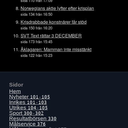
Ons 15 juli
sida 110 från 17:09
Tis 14 juli
Norwegians aktie lyfter efter krisplan
sida 134 från 16:50
Mån 13 juli
Krisdrabbade konstnärer får stöd
Sön 12 juli
sida 150 från 16:20
Lör 11 juli
SVT Text rättar 3 DECEMBER
Fre 10 juli
sida 173 från 15:45
Tors 9 juli
Åklagaren: Mamman inte misstänkt
sida 122 från 15:23
Ons 8 juli
Tis 7 juli
Mån 6 juli
Sön 5 juli
Sidor
Lör 4 juli
Hem
Fre 3 juli
Nyheter
101-105
Inrikes
101-103
Tors 2 juli
Utrikes
104-105
Ons 1 juli
Sport
300-302
Resultatbörsen
330
Tis 30 juni
Målservice
376