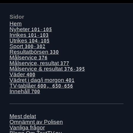
Ons 15 juli
Tis 14 juli
Mån 13 juli
Sidor
Hem
Sön 12 juli
Nyheter
101-105
Lör 11 juli
Inrikes
101-103
Utrikes
104-105
Fre 10 juli
Sport
300-302
Tors 9 juli
Resultatbörsen
330
Målservice
376
Ons 8 juli
Målservice, resultat
377
Tis 7 juli
Målservice & resultat
376-395
Väder
400
Mån 6 juli
Vädret i dag/i morgon
401
Sön 5 juli
TV-tablåer
600, 650-656
Innehåll
Lör 4 juli
700
Fre 3 juli
Tors 2 juli
Mest delat
Ons 1 juli
Omnämnt av Polisen
Tis 30 juni
Vanliga frågor