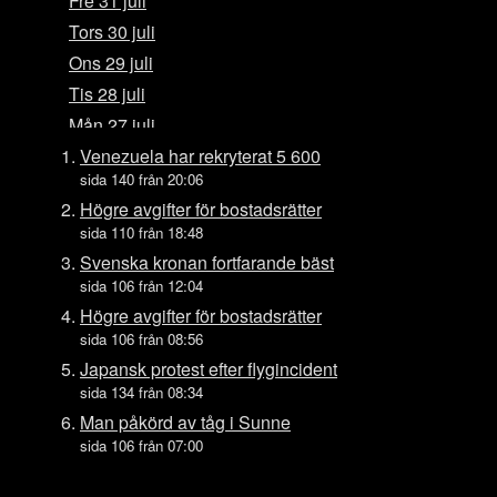
Fre 31 juli
Tors 30 juli
Ons 29 juli
Tis 28 juli
Mån 27 juli
Sön 26 juli
Venezuela har rekryterat 5 600
sida 140 från 20:06
Lör 25 juli
Högre avgifter för bostadsrätter
Fre 24 juli
sida 110 från 18:48
Tors 23 juli
Svenska kronan fortfarande bäst
Ons 22 juli
sida 106 från 12:04
Tis 21 juli
Högre avgifter för bostadsrätter
sida 106 från 08:56
Mån 20 juli
Japansk protest efter flygincident
Sön 19 juli
sida 134 från 08:34
Lör 18 juli
Man påkörd av tåg i Sunne
Fre 17 juli
sida 106 från 07:00
Tors 16 juli