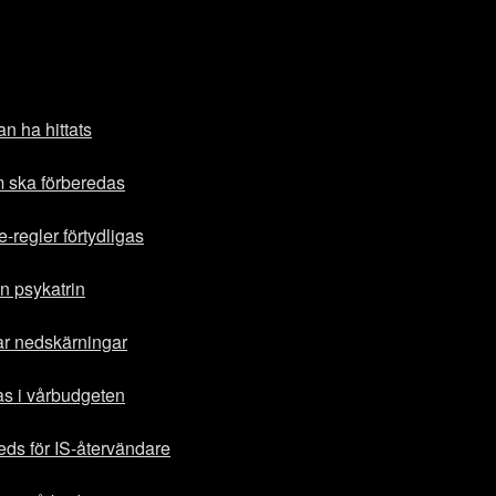
n ha hittats
ska förberedas
regler förtydligas
ån psykatrin
ar nedskärningar
sas i vårbudgeten
ds för IS-återvändare