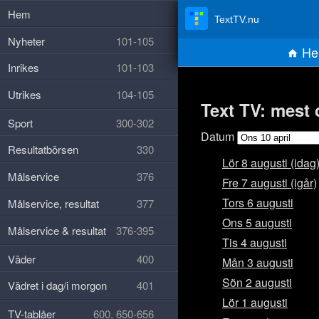
Hem
TextTV.nu
Nyheter
101-105
He
Inrikes
101-103
Utrikes
104-105
Text TV: mest 
Sport
300-302
Datum
Resultatbörsen
330
Lör 8 augusti (idag
Målservice
376
Fre 7 augusti (igår)
Tors 6 augusti
Målservice, resultat
377
Ons 5 augusti
Målservice & resultat
376-395
Tis 4 augusti
Väder
400
Mån 3 augusti
Sön 2 augusti
Vädret i dag/i morgon
401
Lör 1 augusti
TV-tablåer
600, 650-656