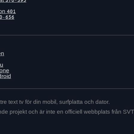
gon
401
0-656
en
nu
hone
droid
re text tv för din mobil, surfplatta och dator.
ende projekt och är inte en officiell webbplats från SVT