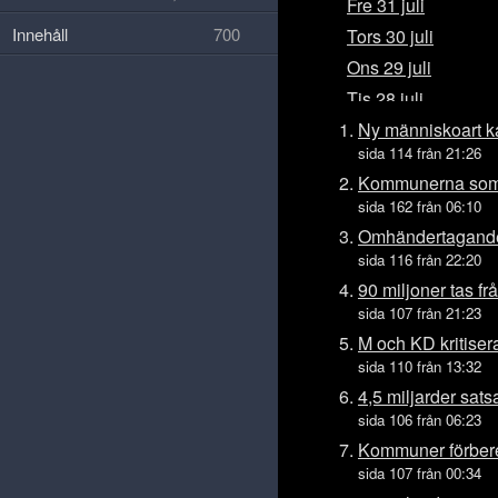
Fre 31 juli
Innehåll
700
Tors 30 juli
Ons 29 juli
Tis 28 juli
Mån 27 juli
Ny människoart ka
sida 114 från 21:26
Sön 26 juli
Kommunerna som 
Lör 25 juli
sida 162 från 06:10
Fre 24 juli
Omhändertagande-
Tors 23 juli
sida 116 från 22:20
Ons 22 juli
90 miljoner tas fr
sida 107 från 21:23
Tis 21 juli
M och KD kritiser
Mån 20 juli
sida 110 från 13:32
Sön 19 juli
4,5 miljarder sat
Lör 18 juli
sida 106 från 06:23
Fre 17 juli
Kommuner förbere
Tors 16 juli
sida 107 från 00:34