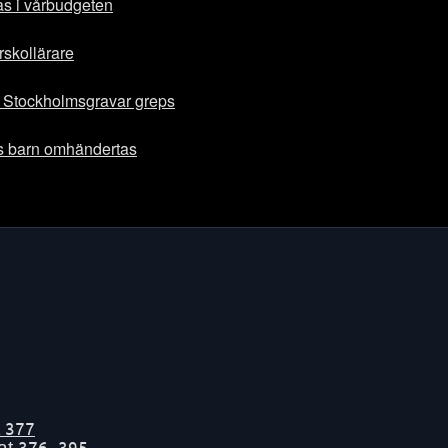
sas i vårbudgeten
rskollärare
 Stockholmsgravar greps
s barn omhändertas
t
377
tat
376-395