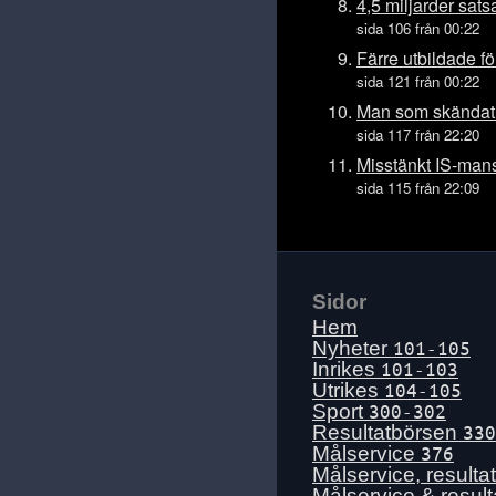
Ons 15 juli
4,5 miljarder sat
sida 106 från 00:22
Tis 14 juli
Färre utbildade fö
Mån 13 juli
sida 121 från 00:22
Sön 12 juli
Man som skändat
Lör 11 juli
sida 117 från 22:20
Fre 10 juli
Misstänkt IS-man
sida 115 från 22:09
Tors 9 juli
Ons 8 juli
Tis 7 juli
Mån 6 juli
Sidor
Sön 5 juli
Hem
Lör 4 juli
Nyheter
101-105
Inrikes
101-103
Fre 3 juli
Utrikes
104-105
Tors 2 juli
Sport
300-302
Resultatbörsen
330
Ons 1 juli
Målservice
376
Tis 30 juni
Målservice, resulta
Målservice & resul