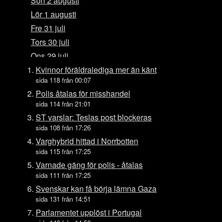
Sön 2 augusti
Lör 1 augusti
Fre 31 juli
Tors 30 juli
Ons 29 juli
Tis 28 juli
Kvinnor föräldralediga mer än känt
sida 118 från 00:07
Mån 27 juli
Polis åtalas för misshandel
Sön 26 juli
sida 114 från 21:01
Lör 25 juli
ST varslar: Teslas post blockeras
Fre 24 juli
sida 108 från 17:26
Tors 23 juli
Varghybrid hittad i Norrbotten
sida 115 från 17:25
Ons 22 juli
Varnade gäng för polis - åtalas
Tis 21 juli
sida 111 från 17:25
Mån 20 juli
Svenskar kan få börja lämna Gaza
Sön 19 juli
sida 131 från 14:51
Lör 18 juli
Parlamentet upplöst i Portugal