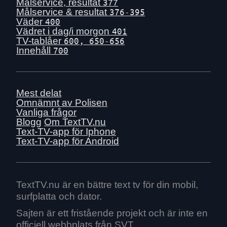
Ons 1 juli
Målservice, resultat
377
Målservice & resultat
376-395
Tis 30 juni
Väder
400
Mån 29 juni
Vädret i dag/i morgon
401
TV-tablåer
600, 650-656
Sön 28 juni
Innehåll
700
Lör 27 juni
Fre 26 juni
Tors 25 juni
Mest delat
Ons 24 juni
Omnämnt av Polisen
Vanliga frågor
Tis 23 juni
Blogg
Om TextTV.nu
Mån 22 juni
Text-TV-app för Iphone
Text-TV-app för Android
Sön 21 juni
Lör 20 juni
Fre 19 juni
Tors 18 juni
TextTV.nu är en bättre text tv för din mobil,
surfplatta och dator.
Ons 17 juni
Tis 16 juni
Sajten är ett fristående projekt och är inte en
officiell webbplats från SVT.