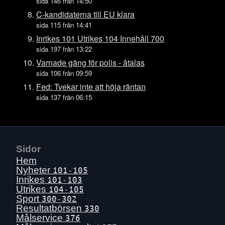
Fre 17 juli
sida 146 från 14:50
Tors 16 juli
C-kandidaterna till EU klara
sida 115 från 14:41
Ons 15 juli
Inrikes 101 Utrikes 104 Innehåll 700
Tis 14 juli
sida 197 från 13:22
Mån 13 juli
Varnade gäng för polis - åtalas
Sön 12 juli
sida 106 från 09:59
Lör 11 juli
Fed: Tvekar inte att höja räntan
sida 137 från 06:15
Fre 10 juli
Tors 9 juli
Ons 8 juli
Tis 7 juli
Sidor
Mån 6 juli
Hem
Sön 5 juli
Nyheter
101-105
Inrikes
101-103
Lör 4 juli
Utrikes
104-105
Fre 3 juli
Sport
300-302
Resultatbörsen
330
Tors 2 juli
Målservice
376