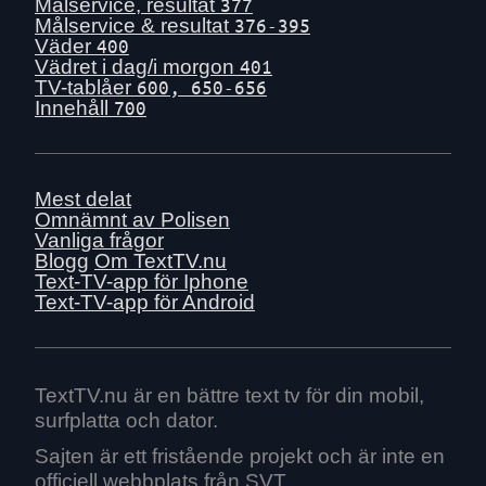
Tis 30 juni
Målservice, resultat
377
Målservice & resultat
376-395
Mån 29 juni
Väder
400
Sön 28 juni
Vädret i dag/i morgon
401
TV-tablåer
600, 650-656
Lör 27 juni
Innehåll
700
Fre 26 juni
Tors 25 juni
Ons 24 juni
Mest delat
Tis 23 juni
Omnämnt av Polisen
Vanliga frågor
Mån 22 juni
Blogg
Om TextTV.nu
Sön 21 juni
Text-TV-app för Iphone
Text-TV-app för Android
Lör 20 juni
Fre 19 juni
Tors 18 juni
Ons 17 juni
TextTV.nu är en bättre text tv för din mobil,
surfplatta och dator.
Tis 16 juni
Mån 15 juni
Sajten är ett fristående projekt och är inte en
officiell webbplats från SVT.