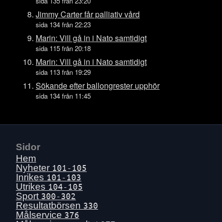
Tors 16 juli
sida 135 från 23:20
Ons 15 juli
Jimmy Carter får palliativ vård
sida 134 från 22:23
Tis 14 juli
Marin: Vill gå in i Nato samtidigt
Mån 13 juli
sida 115 från 20:18
Sön 12 juli
Marin: Vill gå in i Nato samtidigt
Lör 11 juli
sida 113 från 19:29
Fre 10 juli
Sökande efter ballongrester upphör
sida 134 från 11:45
Tors 9 juli
Ons 8 juli
Tis 7 juli
Mån 6 juli
Sidor
Sön 5 juli
Hem
Lör 4 juli
Nyheter
101-105
Inrikes
101-103
Fre 3 juli
Utrikes
104-105
Tors 2 juli
Sport
300-302
Resultatbörsen
330
Ons 1 juli
Målservice
376