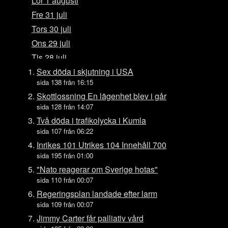
Lör 1 augusti
Fre 31 juli
Tors 30 juli
Ons 29 juli
Tis 28 juli
Mån 27 juli
Sex döda i skjutning i USA
sida 138 från 16:15
Sön 26 juli
Skottlossning En lägenhet blev i går
Lör 25 juli
sida 128 från 14:07
Fre 24 juli
Två döda i trafikolycka i Kumla
Tors 23 juli
sida 107 från 06:22
Ons 22 juli
Inrikes 101 Utrikes 104 Innehåll 700
sida 195 från 01:00
Tis 21 juli
"Nato reagerar om Sverige hotas"
Mån 20 juli
sida 110 från 00:07
Sön 19 juli
Regeringsplan landade efter larm
Lör 18 juli
sida 109 från 00:07
Fre 17 juli
Jimmy Carter får palliativ vård