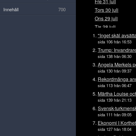
Fre 31 juli
Innehåll
700
Tors 30 juli
Ons 29 juli
Tis 28 juli
Mån 27 juli
"Inget skäl avsätt
sida 106 från 16:53
Sön 26 juli
Trump: Invandrare 
Lör 25 juli
sida 138 från 06:30
Fre 24 juli
Angela Merkels po
Tors 23 juli
sida 130 från 09:37
Ons 22 juli
Rekordmånga anm
sida 113 från 06:47
Tis 21 juli
Märtha Louise och
Mån 20 juli
sida 139 från 21:13
Sön 19 juli
Svensk-turkmensk 
Lör 18 juli
sida 111 från 09:05
Fre 17 juli
Ekonomi I Korthet
Tors 16 juli
sida 127 från 18:04