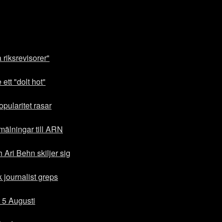
a riksrevisorer"
ett "dolt hot"
pularitet rasar
älningar till ARN
 Ari Behn skiljer sig
journalist greps
 5 Augusti