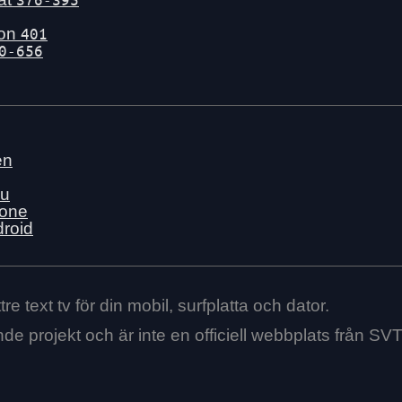
gon
401
0-656
en
nu
hone
droid
re text tv för din mobil, surfplatta och dator.
ende projekt och är inte en officiell webbplats från SVT