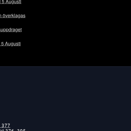
d 5 Augusti
n överklagas
suppdraget
 5 Augusti
t
377
tat
376-395