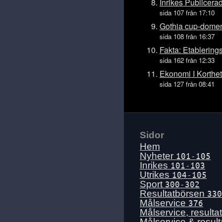
Ons 15 juli
Inrikes Publicera
sida 107 från 17:10
Tis 14 juli
Gothia cup-dome
Mån 13 juli
sida 108 från 16:37
Sön 12 juli
Fakta: Etablering
Lör 11 juli
sida 162 från 12:33
Fre 10 juli
Ekonomi I Korthet
sida 127 från 08:41
Tors 9 juli
Ons 8 juli
Tis 7 juli
Mån 6 juli
Sidor
Sön 5 juli
Hem
Lör 4 juli
Nyheter
101-105
Inrikes
101-103
Fre 3 juli
Utrikes
104-105
Tors 2 juli
Sport
300-302
Resultatbörsen
330
Ons 1 juli
Målservice
376
Tis 30 juni
Målservice, resulta
Målservice & resul