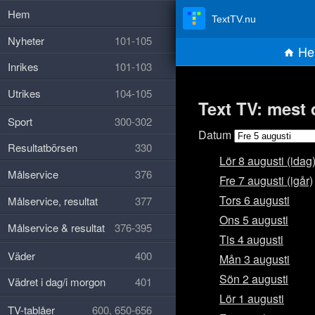
Hem
TextTV.nu
Nyheter
101-105
He
Inrikes
101-103
Utrikes
104-105
Text TV: mest 
Sport
300-302
Datum
Resultatbörsen
330
Lör 8 augusti (idag
Målservice
376
Fre 7 augusti (igår)
Tors 6 augusti
Målservice, resultat
377
Ons 5 augusti
Målservice & resultat
376-395
Tis 4 augusti
Väder
400
Mån 3 augusti
Sön 2 augusti
Vädret i dag/i morgon
401
Lör 1 augusti
TV-tablåer
600, 650-656