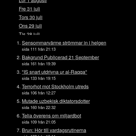
Lör 1 augusti
Fre 31 juli
Tors 30 juli
Ons 29 juli
Tis 28 juli
Mån 27 juli
Sensommarvärme strömmar in i helgen
sida 111 från 21:13
Sön 26 juli
Bakgrund Publicerad 21 September
Lör 25 juli
sida 161 från 19:39
Fre 24 juli
"IS snart utdrivna ur al-Raqqa"
Tors 23 juli
sida 133 från 19:15
Ons 22 juli
Terrorhot mot Stockholm utreds
sida 106 från 12:27
Tis 21 juli
Mutade uzbekisk diktatorsdotter
Mån 20 juli
sida 160 från 22:32
Sön 19 juli
Telia överens om miljardbot
Lör 18 juli
sida 109 från 21:05
Fre 17 juli
Brun: Hör till vardagsrutinerna