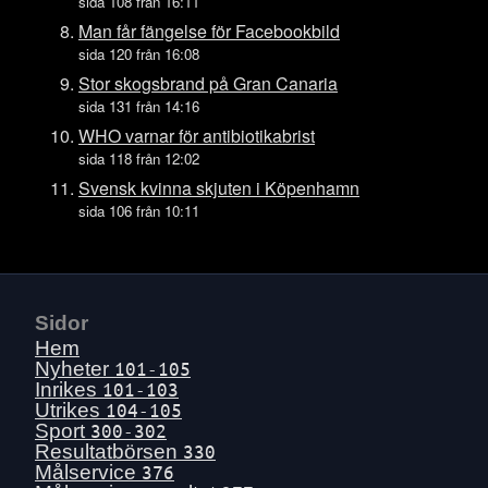
Tors 16 juli
sida 108 från 16:11
Ons 15 juli
Man får fängelse för Facebookbild
sida 120 från 16:08
Tis 14 juli
Stor skogsbrand på Gran Canaria
Mån 13 juli
sida 131 från 14:16
Sön 12 juli
WHO varnar för antibiotikabrist
Lör 11 juli
sida 118 från 12:02
Fre 10 juli
Svensk kvinna skjuten i Köpenhamn
sida 106 från 10:11
Tors 9 juli
Ons 8 juli
Tis 7 juli
Mån 6 juli
Sidor
Sön 5 juli
Hem
Lör 4 juli
Nyheter
101-105
Inrikes
101-103
Fre 3 juli
Utrikes
104-105
Tors 2 juli
Sport
300-302
Resultatbörsen
330
Ons 1 juli
Målservice
376