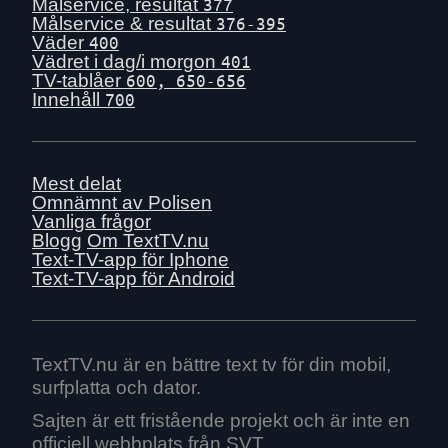
Tis 30 juni
Målservice, resultat
377
Målservice & resultat
376-395
Mån 29 juni
Väder
400
Sön 28 juni
Vädret i dag/i morgon
401
TV-tablåer
600, 650-656
Lör 27 juni
Innehåll
700
Fre 26 juni
Tors 25 juni
Ons 24 juni
Mest delat
Tis 23 juni
Omnämnt av Polisen
Vanliga frågor
Mån 22 juni
Blogg
Om TextTV.nu
Sön 21 juni
Text-TV-app för Iphone
Text-TV-app för Android
Lör 20 juni
Fre 19 juni
Tors 18 juni
Ons 17 juni
TextTV.nu är en bättre text tv för din mobil,
surfplatta och dator.
Tis 16 juni
Mån 15 juni
Sajten är ett fristående projekt och är inte en
officiell webbplats från SVT.