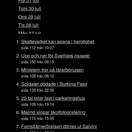
Fre 31 juli
Tors 30 juli
Ons 29 juli
Tis 28 juli
Mån 27 juli
Sön 26 juli
Skatteverket kan spana i hemlighet
sida 112 från 10:07
Lör 25 juli
Upp och ner för Sveriges museer
Fre 24 juli
sida 150 från 08:15
Tors 23 juli
Ministern tror på lärarbonusen
Ons 22 juli
sida 108 från 08:12
Tis 21 juli
Soldater dödade i Burkina Faso
sida 135 från 22:06
Mån 20 juli
20-tal bilar fast i parkeringshus
Sön 19 juli
sida 108 från 19:14
Lör 18 juli
Malmö slopar skolfotografering
Fre 17 juli
sida 115 från 15:05
Tors 16 juli
Femstjärnerörelsen dömer ut Salvini