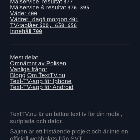
Mån 29 juni
Målservice, resultat
377
Målservice & resultat
376-395
Sön 28 juni
Väder
400
Lör 27 juni
Vädret i dag/i morgon
401
TV-tablåer
600, 650-656
Fre 26 juni
Innehåll
700
Tors 25 juni
Ons 24 juni
Tis 23 juni
Mest delat
Mån 22 juni
Omnämnt av Polisen
Vanliga frågor
Sön 21 juni
Blogg
Om TextTV.nu
Lör 20 juni
Text-TV-app för Iphone
Text-TV-app för Android
Fre 19 juni
Tors 18 juni
Ons 17 juni
Tis 16 juni
TextTV.nu är en bättre text tv för din mobil,
surfplatta och dator.
Mån 15 juni
Sön 14 juni
Sajten är ett fristående projekt och är inte en
officiell webbplats från SVT.