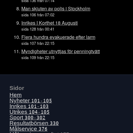
Ons 15 juli
sida 136 från 07:14
Tis 14 juli
Man skjuten av polis i Stockholm
sida 106 från 07:02
Mån 13 juli
Inrikes I Korthet 18 Augusti
Sön 12 juli
sida 128 från 00:41
Lör 11 juli
Flera hundra evakuerade efter larm
Fre 10 juli
sida 107 från 22:15
Tors 9 juli
Myndigheter utnyttjas för penningtvätt
sida 109 från 22:15
Ons 8 juli
Tis 7 juli
Mån 6 juli
Sön 5 juli
Sidor
Lör 4 juli
Hem
Fre 3 juli
Nyheter
101-105
Inrikes
101-103
Tors 2 juli
Utrikes
104-105
Ons 1 juli
Sport
300-302
Resultatbörsen
330
Tis 30 juni
Målservice
376