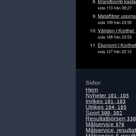
Tis 14 juli
Brandbomb kasta
sida 113 från 08:27
Mån 13 juli
Mataffärer uppmana
Sön 12 juli
sida 109 från 23:59
Lör 11 juli
Världen I Korthet 
Fre 10 juli
sida 148 från 23:53
Tors 9 juli
Ekonomi I Korthet
sida 127 från 22:12
Ons 8 juli
Tis 7 juli
Mån 6 juli
Sön 5 juli
Sidor
Lör 4 juli
Hem
Fre 3 juli
Nyheter
101-105
Inrikes
101-103
Tors 2 juli
Utrikes
104-105
Ons 1 juli
Sport
300-302
Resultatbörsen
330
Tis 30 juni
Målservice
376
Mån 29 juni
Målservice, resulta
Målservice & resul