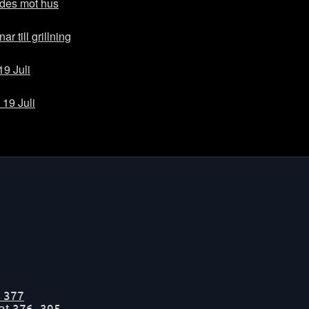
des mot hus
r till grillning
19 Juli
 19 Juli
t
377
tat
376-395