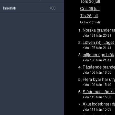
Tors 30 juli
Innehåll
700
Ons 29 juli
Tis 28 juli
Mån 27 juli
Sön 26 juli
Norska bränder ras
sida 131 från 20:31
Lör 25 juli
Löfven (S): Läget ä
Fre 24 juli
sida 107 från 21:41
Tors 23 juli
miljoner upp i rök
Ons 22 juli
sida 108 från 21:41
Tis 21 juli
Pågående bränder
sida 106 från 16:55
Mån 20 juli
Flera byar har utr
Sön 19 juli
sida 109 från 15:49
Lör 18 juli
Städernas träd kl
Fre 17 juli
sida 119 från 15:03
Tors 16 juli
Akut foderbrist i d
Ons 15 juli
sida 111 från 15:03