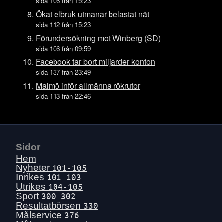
Tors 16 juli
sida 106 från 15:23
Ons 15 juli
Ökat elbruk utmanar belastat nät
sida 112 från 15:23
Tis 14 juli
Förundersökning mot Winberg (SD)
Mån 13 juli
sida 106 från 09:59
Sön 12 juli
Facebook tar bort miljarder konton
Lör 11 juli
sida 137 från 23:49
Fre 10 juli
Malmö inför allmänna rökrutor
sida 113 från 22:46
Tors 9 juli
Ons 8 juli
Tis 7 juli
Mån 6 juli
Sidor
Sön 5 juli
Hem
Lör 4 juli
Nyheter
101-105
Inrikes
101-103
Fre 3 juli
Utrikes
104-105
Tors 2 juli
Sport
300-302
Resultatbörsen
330
Ons 1 juli
Målservice
376