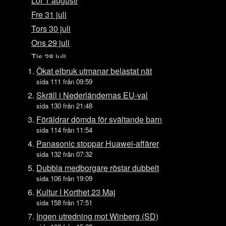
Lör 1 augusti
Fre 31 juli
Tors 30 juli
Ons 29 juli
Tis 28 juli
Mån 27 juli
Ökat elbruk utmanar belastat nät
sida 111 från 09:59
Sön 26 juli
Skräll i Nederländernas EU-val
Lör 25 juli
sida 130 från 21:48
Fre 24 juli
Föräldrar dömda för svältande barn
Tors 23 juli
sida 114 från 11:54
Ons 22 juli
Panasonic stoppar Huawei-affärer
sida 132 från 07:32
Tis 21 juli
Dubbla medborgare röstar dubbelt
Mån 20 juli
sida 106 från 19:09
Sön 19 juli
Kultur I Korthet 23 Maj
Lör 18 juli
sida 158 från 17:51
Fre 17 juli
Ingen utredning mot Winberg (SD)