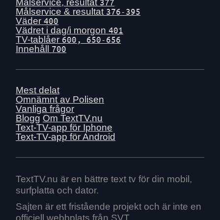
Tis 30 juni
Målservice, resultat
377
Målservice & resultat
376-395
Mån 29 juni
Väder
400
Sön 28 juni
Vädret i dag/i morgon
401
TV-tablåer
600, 650-656
Lör 27 juni
Innehåll
700
Fre 26 juni
Tors 25 juni
Ons 24 juni
Mest delat
Tis 23 juni
Omnämnt av Polisen
Vanliga frågor
Mån 22 juni
Blogg
Om TextTV.nu
Sön 21 juni
Text-TV-app för Iphone
Text-TV-app för Android
Lör 20 juni
Fre 19 juni
Tors 18 juni
Ons 17 juni
TextTV.nu är en bättre text tv för din mobil,
surfplatta och dator.
Tis 16 juni
Mån 15 juni
Sajten är ett fristående projekt och är inte en
officiell webbplats från SVT.