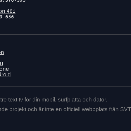
gon
401
0-656
en
nu
hone
droid
re text tv för din mobil, surfplatta och dator.
ende projekt och är inte en officiell webbplats från SVT