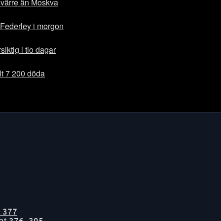
 värre än Moskva
Federley i morgon
siktig i tio dagar
alt 7 200 döda
t
377
tat
376-395