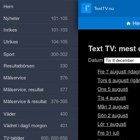
Hem
TextTV.nu
Nyheter
101-105
He
Inrikes
101-103
Utrikes
104-105
Text TV: mest 
Sport
300-302
Datum
Resultatbörsen
330
Fre 7 augusti (idag
Målservice
376
Tors 6 augusti (igår
Ons 5 augusti
Målservice, resultat
377
Tis 4 augusti
Målservice & resultat
376-395
Mån 3 augusti
Väder
400
Sön 2 augusti
Lör 1 augusti
Vädret i dag/i morgon
401
Fre 31 juli
TV-tablåer
600, 650-656