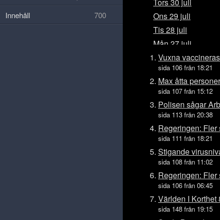
Tors 30 juli
Innehåll
700
Ons 29 juli
Tis 28 juli
Mån 27 juli
Sön 26 juli
Vuxna vaccineras 
sida 106 från 18:21
Lör 25 juli
Max åtta personer 
Fre 24 juli
sida 107 från 15:12
Tors 23 juli
Polisen sågar Ar
Ons 22 juli
sida 113 från 20:38
Tis 21 juli
Regeringen: Fler
sida 111 från 18:21
Mån 20 juli
Stigande virusniv
Sön 19 juli
sida 108 från 11:02
Lör 18 juli
Regeringen: Fler
Fre 17 juli
sida 106 från 06:45
Tors 16 juli
Världen I Korthe
Ons 15 juli
sida 148 från 19:15