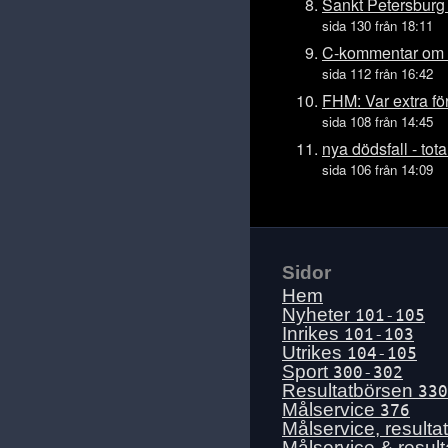
Tis 14 juli
Sankt Petersburg
sida 130 från 18:11
Mån 13 juli
C-kommentar om 
Sön 12 juli
sida 112 från 16:42
Lör 11 juli
FHM: Var extra för
Fre 10 juli
sida 108 från 14:45
Tors 9 juli
nya dödsfall - tot
sida 106 från 14:09
Ons 8 juli
Tis 7 juli
Mån 6 juli
Sön 5 juli
Sidor
Lör 4 juli
Hem
Fre 3 juli
Nyheter
101-105
Inrikes
101-103
Tors 2 juli
Utrikes
104-105
Ons 1 juli
Sport
300-302
Resultatbörsen
330
Tis 30 juni
Målservice
376
Mån 29 juni
Målservice, resulta
Målservice & resul