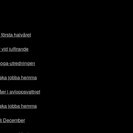
första halvåret
vid julfirande
boga-utredningen
 ska jobba hemma
åer i avloppsvattnet
 ska jobba hemma
t 8 December