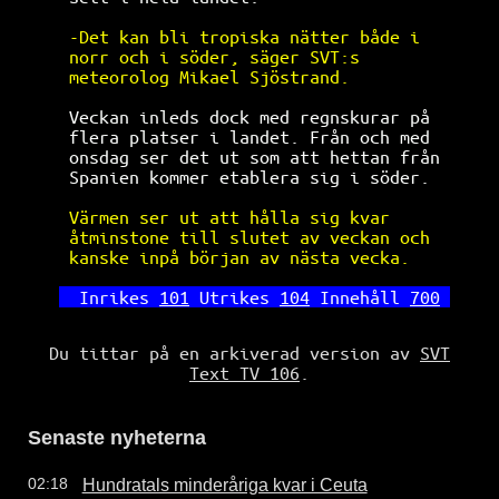
-Det kan bli tropiska nätter både i   
norr och i söder, säger SVT:s         
meteorolog Mikael Sjöstrand.          
 Veckan inleds dock med regnskurar på  
 flera platser i landet. Från och med  
 onsdag ser det ut som att hettan från 
 Spanien kommer etablera sig i söder.  
Värmen ser ut att hålla sig kvar      
åtminstone till slutet av veckan och  
kanske inpå början av nästa vecka.    
Inrikes 
101
 Utrikes 
104
 Innehåll 
700
Du tittar på en arkiverad version av
SVT
Text TV 106
.
Senaste nyheterna
Hundratals minderåriga kvar i Ceuta
02:18