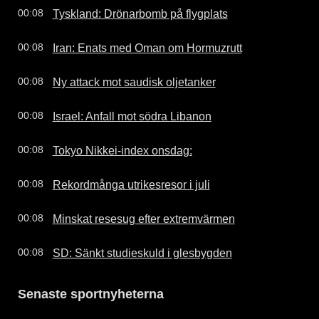
Tyskland: Drönarbomb på flygplats
00:08
Iran: Enats med Oman om Hormuzrutt
00:08
Ny attack mot saudisk oljetanker
00:08
Israel: Anfall mot södra Libanon
00:08
Tokyo Nikkei-index onsdag:
00:08
Rekordmånga utrikesresor i juli
00:08
Minskat resesug efter extremvärmen
00:08
SD: Sänkt studieskuld i glesbygden
00:08
Senaste sportnyheterna