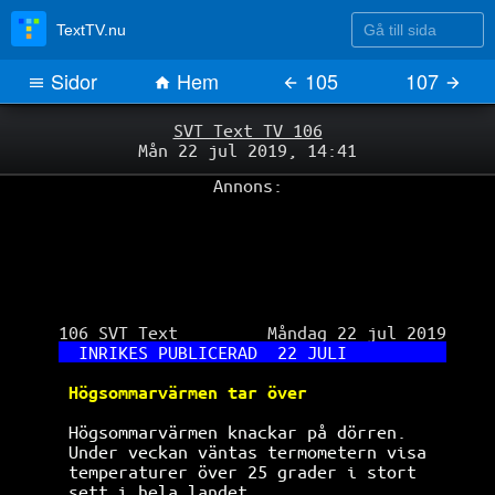
Gå till sida
TextTV.nu
Sidor
Hem
105
107
SVT Text TV 106
Mån 22 jul 2019, 14:41
Annons:
 106 SVT Text         Måndag 22 jul 2019

INRIKES PUBLICERAD  22 JULI          
Högsommarvärmen tar över              
Högsommarvärmen knackar på dörren.    
Under veckan väntas termometern visa  
temperaturer över 25 grader i stort   
sett i hela landet.                   