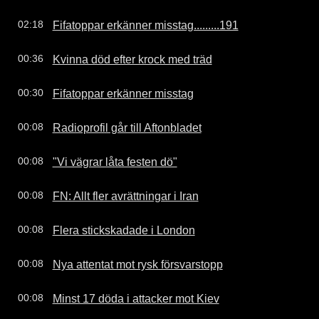
Fifatoppar erkänner misstag.........191
02:18
Kvinna död efter krock med träd
00:36
Fifatoppar erkänner misstag
00:30
Radioprofil går till Aftonbladet
00:08
"Vi vägrar låta festen dö"
00:08
FN: Allt fler avrättningar i Iran
00:08
Flera stickskadade i London
00:08
Nya attentat mot rysk försvarstopp
00:08
Minst 17 döda i attacker mot Kiev
00:08