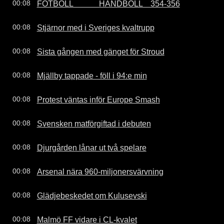
FOTBOLL             HANDBOLL    354-356
00:08
Stjärnor med i Sveriges kvaltrupp
00:08
Sista gången med gänget för Stroud
00:08
Mjällby tappade - föll i 94:e min
00:08
Protest väntas inför Europe Smash
00:08
Svensken matförgiftad i debuten
00:08
Djurgården lånar ut två spelare
00:08
Arsenal nära 960-miljonersvärvning
00:08
Glädjebeskedet om Kulusevski
00:08
Malmö FF vidare i CL-kvalet
00:08