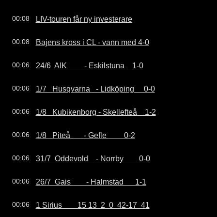
LIV-touren får ny investerare
00:08
Bajens kross i CL - vann med 4-0
00:08
24/6  AIK         - Eskilstuna    1-0
00:06
1/7   Husqvarna   - Lidköping     0-0
00:06
1/8   Kubikenborg - Skellefteå    1-2
00:06
1/8   Piteå       - Gefle         0-2
00:06
31/7  Oddevold    - Norrby        0-0
00:06
26/7  Gais        - Halmstad      1-1
00:06
1 Sirius        15 13  2  0  42-17  41
00:06