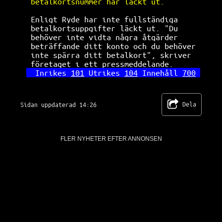
betalkortsnummer har läckt ut.        
Enligt Ryde har inte fullständiga     
betalkortsuppgifter läckt ut. "Du     
behöver inte vidta några åtgärder     
beträffande ditt konto och du behöver 
inte spärra ditt betalkort", skriver  
företaget i ett pressmeddelande.      
Inrikes 
101
 Utrikes 
104
 Innehåll 
700
Dela
Sidan uppdaterad 14:26
FLER NYHETER EFTER ANNONSEN