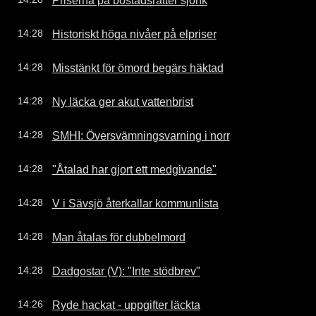
Historiskt höga nivåer på elpriser
14:28
Misstänkt för ömord begärs häktad
14:28
Ny läcka ger akut vattenbrist
14:28
SMHI: Översvämningsvarning i norr
14:28
"Åtalad har gjort ett medgivande"
14:28
V i Sävsjö återkallar kommunlista
14:28
Man åtalas för dubbelmord
14:28
Dadgostar (V): "Inte stödbrev"
14:28
Ryde hackat - uppgifter läckta
14:26