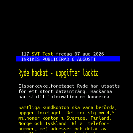
SVT Text TV 117
117 
SVT Text 
fredag 07 aug 2026      
INRIKES PUBLICERAD 6 AUGUSTI         
Ryde hackat - uppgifter läckta        
Elsparkcykelföretaget Ryde har utsatts
för ett stort dataintrång. Hackarna   
har stulit information om kunderna.   
Samtliga kundkonton ska vara berörda, 
uppger företaget. Det rör sig om 4,5  
miljoner konton i Sverige, Finland,   
Norge och Tyskland. Bl.a. telefon-    
nummer, mejladresser och delar av     