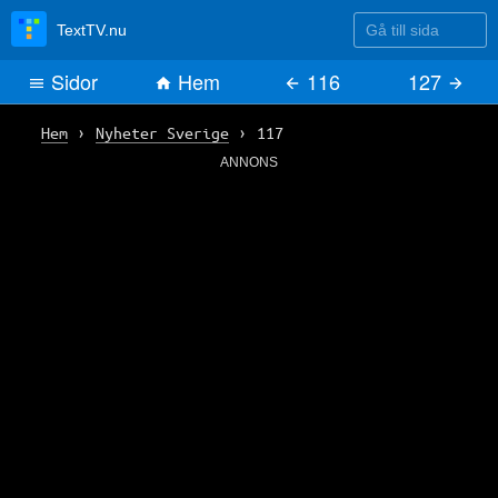
Gå till sida
TextTV.nu
Sidor
Hem
116
127
Hem
›
Nyheter Sverige
›
117
ANNONS