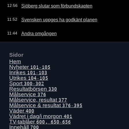
Sjöberg slutar som förbundskapten
12:56
Svensken uppges ha godkänt planen
11:52
Andra omgången
11:44
Sidor
Hem
Nyheter
101-105
Inrikes
101-103
Utrikes
104-105
Sport
300-302
Resultatbörsen
330
Målservice
376
Målservice, resultat
377
Målservice & resultat
376-395
Väder
400
Vädret i dag/i morgon
401
TV-tablåer
600, 650-656
Innehåll
700