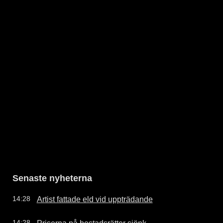
Senaste nyheterna
Artist fattade eld vid uppträdande
14:28
Priserna på bostadsrätter sjönk
14:28