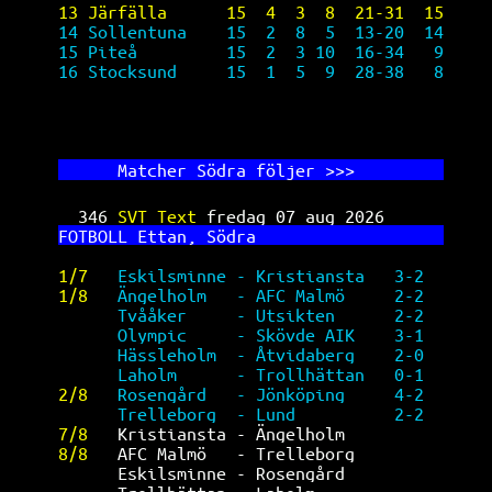
13 Järfälla      15  4  3  8  21-31  15
14 Sollentuna    15  2  8  5  13-20  14
15 Piteå         15  2  3 10  16-34   9
16 Stocksund     15  1  5  9  28-38   8
      Ma
tcher Södra följer >>>         
346 
SVT Text 
fredag 07 aug 2026      
FO
TBOLL Ettan, Södra                   
1/7   
Eskilsminne - Kristiansta   3-2  
1/8   
Ängelholm   - AFC Malmö     2-2  
Tvååker     - Utsikten      2-2  
Olympic     - Skövde AIK    3-1  
Hässleholm  - Åtvidaberg    2-0  
Laholm      - Trollhättan   0-1  
2/8   
Rosengård   - Jönköping     4-2  
Trelleborg  - Lund          2-2  
7/8   
Kristiansta - Ängelholm          
8/8   
AFC Malmö   - Trelleborg         
Eskilsminne - Rosengård          