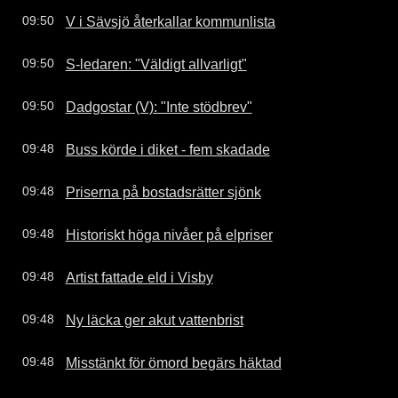
V i Sävsjö återkallar kommunlista
09:50
S-ledaren: "Väldigt allvarligt"
09:50
Dadgostar (V): "Inte stödbrev"
09:50
Buss körde i diket - fem skadade
09:48
Priserna på bostadsrätter sjönk
09:48
Historiskt höga nivåer på elpriser
09:48
Artist fattade eld i Visby
09:48
Ny läcka ger akut vattenbrist
09:48
Misstänkt för ömord begärs häktad
09:48