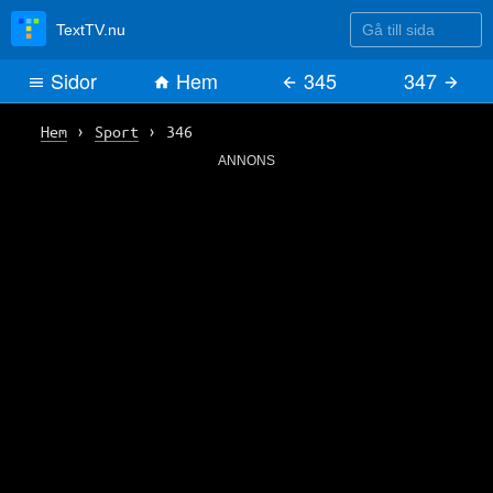
Gå till sida
TextTV.nu
Sidor
Hem
345
347
Hem
›
Sport
›
346
ANNONS