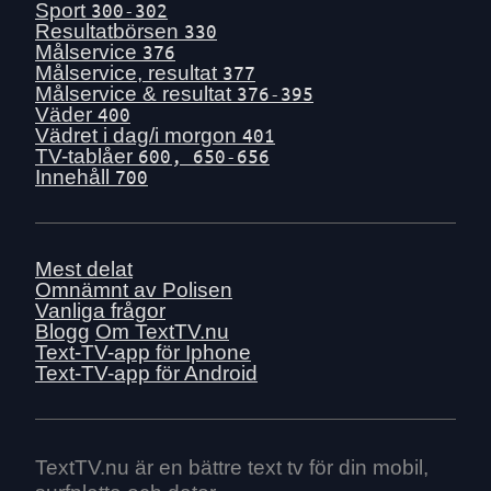
Sport
300-302
Resultatbörsen
330
Målservice
376
Målservice, resultat
377
Målservice & resultat
376-395
Väder
400
Vädret i dag/i morgon
401
TV-tablåer
600, 650-656
Innehåll
700
Mest delat
Omnämnt av Polisen
Vanliga frågor
Blogg
Om TextTV.nu
Text-TV-app för Iphone
Text-TV-app för Android
TextTV.nu är en bättre text tv för din mobil,