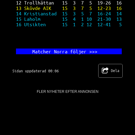
12 Trollhättan   15  3  7  5  19-26  16
13 Skövde AIK    15  3  7  5  12-23  16
14 Kristianstad  15  3  5  7  16-24  14
15 Laholm        15  4  1 10  21-30  13
16 Utsikten      15  1  2 12  12-41   5
      Ma
tcher Norra följer >>>         
Dela
Sidan uppdaterad 00:06
FLER NYHETER EFTER ANNONSEN