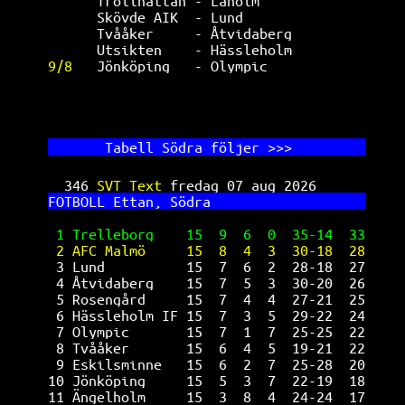
Trollhättan - Laholm             
Skövde AIK  - Lund               
Tvååker     - Åtvidaberg         
Utsikten    - Hässleholm         
9/8   
Jönköping   - Olympic            
       Ta
bell Södra följer >>>         
346 
SVT Text 
fredag 07 aug 2026      
FO
TBOLL Ettan, Södra                   
1 Trelleborg    15  9  6  0  35-14  33
2 AFC Malmö     15  8  4  3  30-18  28
3 Lund          15  7  6  2  28-18  27
4 Åtvidaberg    15  7  5  3  30-20  26
5 Rosengård     15  7  4  4  27-21  25
6 Hässleholm IF 15  7  3  5  29-22  24
7 Olympic       15  7  1  7  25-25  22
8 Tvååker       15  6  4  5  19-21  22
9 Eskilsminne   15  6  2  7  25-28  20
10 Jönköping     15  5  3  7  22-19  18
11 Ängelholm     15  3  8  4  24-24  17