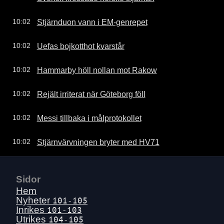
Stjärnduon vann i EM-genrepet
10:02
Uefas bojkotthot kvarstår
10:02
Hammarby höll nollan mot Rakow
10:02
Rejält irriterat när Göteborg föll
10:02
Messi tillbaka i målprotokollet
10:02
Stjärnvärvningen bryter med HV71
10:02
Sidor
Hem
Nyheter
101-105
Inrikes
101-103
Utrikes
104-105