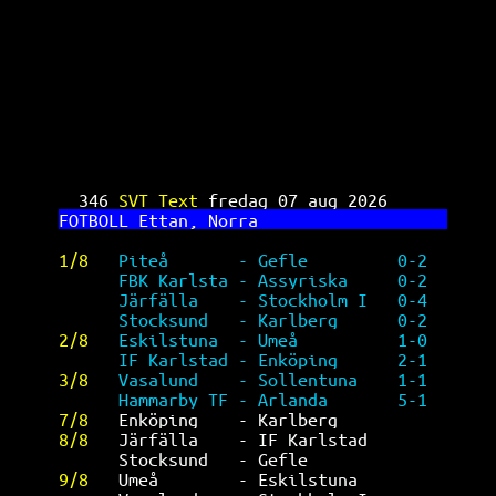
SVT Text TV 346
346 
SVT Text 
fredag 07 aug 2026      
FO
TBOLL Ettan, Norra                   
1/8   
Piteå       - Gefle         0-2  
FBK Karlsta - Assyriska     0-2  
Järfälla    - Stockholm I   0-4  
Stocksund   - Karlberg      0-2  
2/8   
Eskilstuna  - Umeå          1-0  
IF Karlstad - Enköping      2-1  
3/8   
Vasalund    - Sollentuna    1-1  
Hammarby TF - Arlanda       5-1  
7/8   
Enköping    - Karlberg           
8/8   
Järfälla    - IF Karlstad        
Stocksund   - Gefle              
9/8   
Umeå        - Eskilstuna         