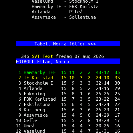
Vasalund    - Stockholm I        
Hammarby TF - FBK Karlsta        
Arlanda     - Piteå              
Assyriska   - Sollentuna         
       Ta
bell Norra följer >>>         
346 
SVT Text 
fredag 07 aug 2026      
FO
TBOLL Ettan, Norra                   
1 Hammarby TFF  15 11  2  2  43-12  35
2 IF Karlstad   15 10  3  2  24-10  33
3 Stockholm I   15  9  3  3  32-14  30
4 Arlanda       15  8  5  2  24-15  29
5 Enköping      15  8  1  6  25-25  25
6 FBK Karlstad  15  7  3  5  23-22  24
7 Eskilstuna    15  6  4  5  24-24  22
8 Karlberg      15  6  3  6  25-23  21
9 Assyriska     15  4  5  6  24-29  17
10 Gefle         15  5  2  8  19-29  17
11 Umeå          15  4  4  7  20-25  16
12 Vasalund      15  4  4  7  21-31  16