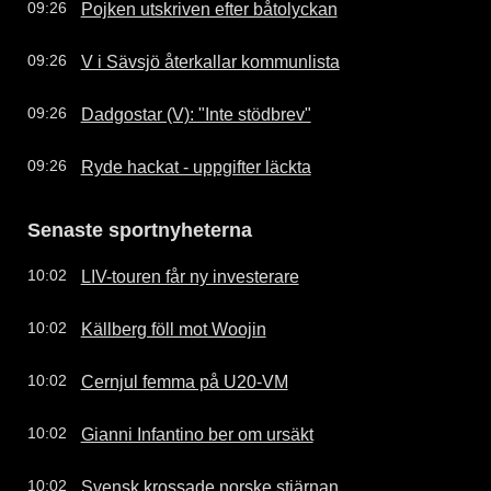
Pojken utskriven efter båtolyckan
09:26
V i Sävsjö återkallar kommunlista
09:26
Dadgostar (V): "Inte stödbrev"
09:26
Ryde hackat - uppgifter läckta
09:26
Senaste sportnyheterna
LIV-touren får ny investerare
10:02
Källberg föll mot Woojin
10:02
Cernjul femma på U20-VM
10:02
Gianni Infantino ber om ursäkt
10:02
Svensk krossade norske stjärnan
10:02