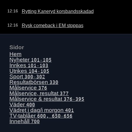
Rytting Kaneryd korsbandsskadad
12:16
Rysk comeback i EM stoppas
12:16
Sidor
Hem
Nyheter
101-105
Inrikes
101-103
Utrikes
104-105
Sport
300-302
Resultatbörsen
330
Målservice
376
Målservice, resultat
377
Målservice & resultat
376-395
Väder
400
Vädret i dag/i morgon
401
TV-tablåer
600, 650-656
Innehåll
700