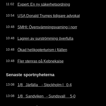
Expert: En ny säkerhetsordning
11:02
USA Donald Trumps tidigare advokat
10:54
SMHI: Översvämningsvarning i norr
10:48
Lagren av surströmming överfulla
10:48
Ökad helikopterturism i fjällen
10:48
Fler stenras på Kebnekaise
10:48
Senaste sportnyheterna
1/8   Järfälla    - Stockholm I   0-4
13:08
1/8   Sandviken   - Sundsvall     5-0
13:08