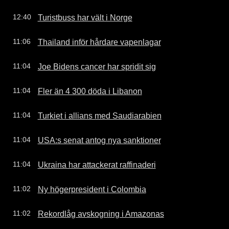
Turistbuss har vält i Norge
12:40
Thailand inför hårdare vapenlagar
11:06
Joe Bidens cancer har spridit sig
11:04
Fler än 4 300 döda i Libanon
11:04
Turkiet i allians med Saudiarabien
11:04
USA:s senat antog nya sanktioner
11:04
Ukraina har attackerat raffinaderi
11:04
Ny högerpresident i Colombia
11:02
Rekordlåg avskogning i Amazonas
11:02