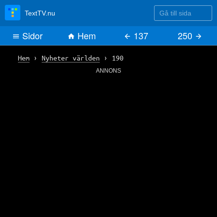
Gå till sida
TextTV.nu
Sidor
Hem
137
250
Hem
›
Nyheter världen
›
190
ANNONS