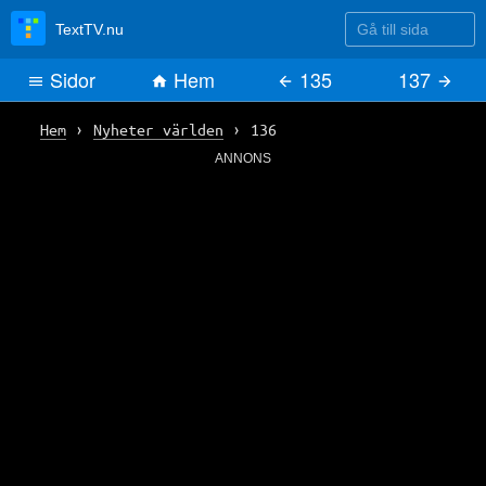
Gå till sida
TextTV.nu
Sidor
Hem
135
137
Hem
›
Nyheter världen
›
136
ANNONS