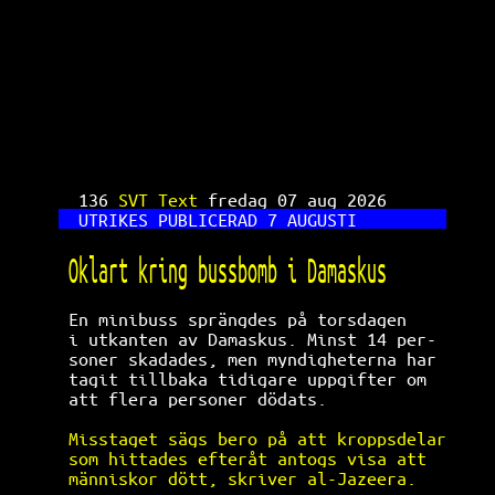
SVT Text TV 136
136 
SVT Text 
fredag 07 aug 2026      
UTRIKES PUBLICERAD 7 AUGUSTI         
Oklart kring bussbomb i Damaskus      
En minibuss sprängdes på torsdagen    
i utkanten av Damaskus. Minst 14 per- 
soner skadades, men myndigheterna har 
tagit tillbaka tidigare uppgifter om  
att flera personer dödats.            
Misstaget sägs bero på att kroppsdelar
som hittades efteråt antogs visa att  
människor dött, skriver al-Jazeera.   