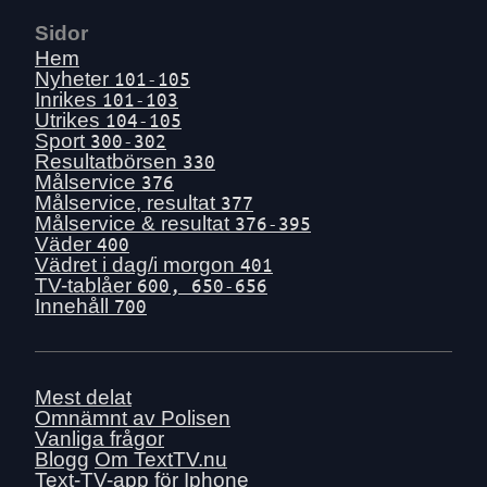
Sidor
Hem
Nyheter
101-105
Inrikes
101-103
Utrikes
104-105
Sport
300-302
Resultatbörsen
330
Målservice
376
Målservice, resultat
377
Målservice & resultat
376-395
Väder
400
Vädret i dag/i morgon
401
TV-tablåer
600, 650-656
Innehåll
700
Mest delat
Omnämnt av Polisen
Vanliga frågor
Blogg
Om TextTV.nu
Text-TV-app för Iphone