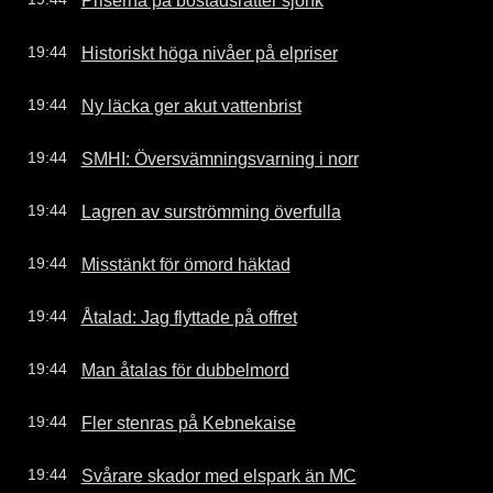
Historiskt höga nivåer på elpriser
19:44
Ny läcka ger akut vattenbrist
19:44
SMHI: Översvämningsvarning i norr
19:44
Lagren av surströmming överfulla
19:44
Misstänkt för ömord häktad
19:44
Åtalad: Jag flyttade på offret
19:44
Man åtalas för dubbelmord
19:44
Fler stenras på Kebnekaise
19:44
Svårare skador med elspark än MC
19:44