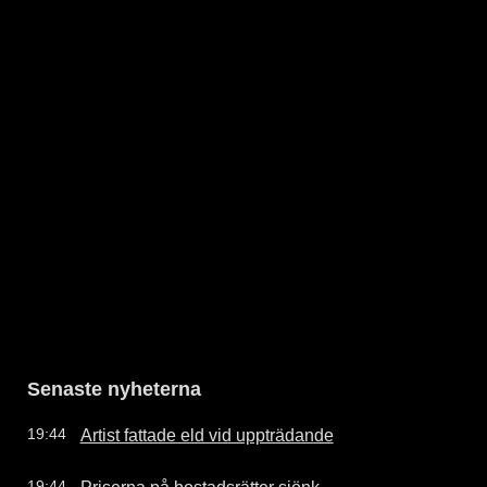
Senaste nyheterna
Artist fattade eld vid uppträdande
19:44
Priserna på bostadsrätter sjönk
19:44