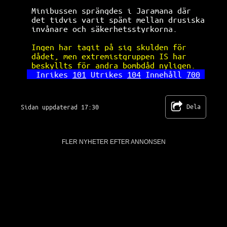
Minibussen sprängdes i Jaramana där   
det tidvis varit spänt mellan drusiska
invånare och säkerhetsstyrkorna.      
Ingen har tagit på sig skulden för    
dådet, men extremistgruppen IS har    
beskyllts för andra bombdåd nyligen.  
Inrikes 
101
 Utrikes 
104
 Innehåll 
700
Dela
Sidan uppdaterad 17:30
FLER NYHETER EFTER ANNONSEN