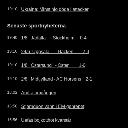
Ukraina: Minst nio döda i attacker
19:10
Senaste sportnyheterna
1/8   Järfälla    - Stockholm I   0-4
19:40
24/6  Uppsala     - Häcken        2-3
19:10
1/8   Östersund   - Öster         1-0
19:10
2/8   Midtjylland - AC Horsens    2-1
19:10
Andra omgången
18:02
Stjärnduon vann i EM-genrepet
16:56
Uefas bojkotthot kvarstår
16:56