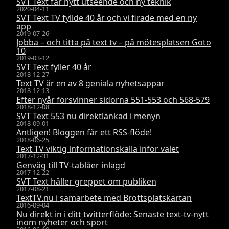
SVT Text får nytt utseende och ny teknik
2020-04-11
SVT Text TV fyllde 40 år och vi firade med en ny
app
2019-07-26
Jobba – och titta på text tv – på mötesplatsen Goto
10
2019-03-12
SVT Text fyller 40 år
2018-12-27
Text TV är en av 8 geniala nyhetsappar
2018-12-13
Efter nyår försvinner sidorna 551-553 och 568-579
2018-12-08
SVT Text 553 nu direktlänkad i menyn
2018-09-01
Äntligen! Bloggen får ett RSS-flöde!
2018-06-25
Text TV viktig informationskälla inför valet
2017-12-31
Genväg till TV-tablåer inlagd
2017-12-22
SVT Text håller greppet om publiken
2017-08-21
TextTV.nu i samarbete med Brottsplatskartan
2016-09-04
Nu direkt in i ditt twitterflöde: Senaste text-tv-nytt
inom nyheter och sport