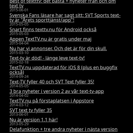
Best of textttv: det bästa + nyheter från och om
text tv
2015-06-01
Svenska Fans läsare har sagt sitt: SVT Sports text-
tv är "Årets sporttjänst/app"!
2015-05-05
Snart finns texttv.nu för Android också
2015-05-03
Appen TextTV.nu är gratis under maj
2015-04-04
Nu har vi annonser. Och det är för din skull.
2015-03-10
Text-tv är död! - länge leve text-tv!
2015-02-18
TextTV.nu uppdaterad för iOS 8 (plus en buggfix
också)
2014-09-24
Text-TV fyller 40 och SVT Text fyller 35!
2014-05-05
3 bra nyheter i version 2 av vår text-tv-app
2014-04-02
TextTV.nu på förstaplatsen i Appstore
2014-03-12
SVT text tv fyller 35
2013-06-01
Nu är version 1.1 här!
2013-05-29
Delafunktion + tre andra nyheter i nästa version