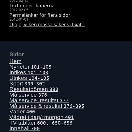
2012-02-15
Text under ikonerna
2012-02-05
Permalänkar för flera sidor
2012-01-01
Ojojoj vilken massa saker vi fixat...
Sidor
Hem
Nyheter
101-105
Inrikes
101-103
Utrikes
104-105
Sport
300-302
Resultatbörsen
330
Målservice
376
Målservice, resultat
377
Målservice & resultat
376-395
Väder
400
Vädret i dag/i morgon
401
TV-tablåer
600, 650-656
Innehåll
700