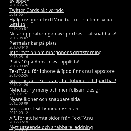
av appen
2013-05-26
Twitter Cards aktiverade
2013-05-11
Hjälp oss göra TextTV.nu bättre - nu finns vi på
GitHub
2013-05-07
Nu är uppdateringen av sportresultat snabbare!
2013-05-02
Permalänkar på plats
2013-04-19
Information om morgonens driftstörning
2013-03-16
Plats 10 på Appstores topplista!
2013-03-05
TextTV.nu för Iphone & Ipod finns nu i appstore
2013-02-26
Snart är vår text-tv-app för Iphone och Ipad här!
2013-01-26
Nyheter: ny meny och mer följsam design
2013-01-21
Nyare ikoner och snabbare sida
2012-09-09
Snabbare TextTV med ny server
2012-03-12
API för att hämta sidor från TextTV.nu
2012-02-19
Nytt utseende och snabbare laddning