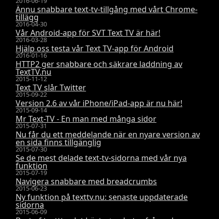
2016-06-19
Ännu snabbare text-tv-tillgång med vårt Chrome-
tillägg
2016-04-30
Vår Android-app för SVT Text TV är här!
2016-03-28
Hjälp oss testa vår Text TV-app för Android
2016-01-16
HTTP2 ger snabbare och säkrare laddning av
TextTV.nu
2015-11-12
Text TV slår Twitter
2015-09-22
Version 2.6 av vår iPhone/iPad-app är nu här!
2015-09-14
Mr Text-TV - En man med många sidor
2015-07-31
Nu får du ett meddelande när en nyare version av
en sida finns tillgänglig
2015-07-30
Se de mest delade text-tv-sidorna med vår nya
funktion
2015-07-19
Navigera snabbare med breadcrumbs
2015-06-23
Ny funktion på texttv.nu: senaste uppdaterade
sidorna
2015-06-09