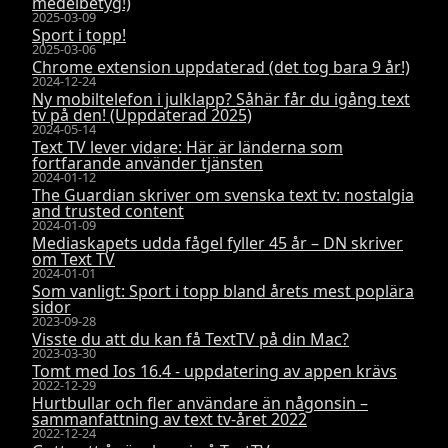
medelbetyg!)
2025-03-09
Sport i topp!
2025-03-06
Chrome extension uppdaterad (det tog bara 9 år!)
2024-12-24
Ny mobiltelefon i julklapp? Såhär får du igång text
tv på den! (Uppdaterad 2025)
2024-05-14
Text TV lever vidare: Här är länderna som
fortfarande använder tjänsten
2024-01-12
The Guardian skriver om svenska text tv: nostalgia
and trusted content
2024-01-09
Mediaskapets udda fågel fyller 45 år – DN skriver
om Text TV
2024-01-01
Som vanligt: Sport i topp bland årets mest poplära
sidor
2023-09-28
Visste du att du kan få TextTV på din Mac?
2023-03-30
Tomt med Ios 16.4 - uppdatering av appen krävs
2022-12-29
Hurtbullar och fler användare än någonsin –
sammanfattning av text tv-året 2022
2022-12-24