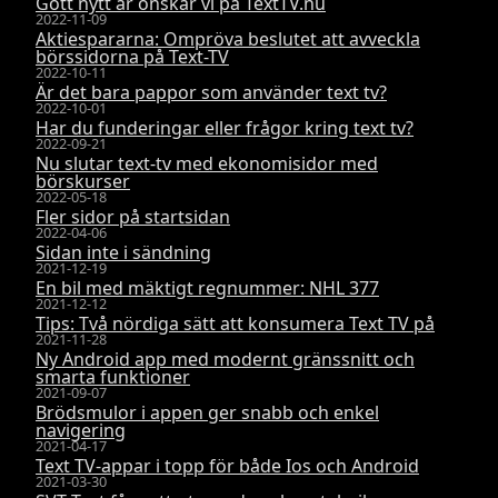
Gott nytt år önskar vi på TextTV.nu
2022-11-09
Aktiespararna: Ompröva beslutet att avveckla
börssidorna på Text-TV
2022-10-11
Är det bara pappor som använder text tv?
2022-10-01
Har du funderingar eller frågor kring text tv?
2022-09-21
Nu slutar text-tv med ekonomisidor med
börskurser
2022-05-18
Fler sidor på startsidan
2022-04-06
Sidan inte i sändning
2021-12-19
En bil med mäktigt regnummer: NHL 377
2021-12-12
Tips: Två nördiga sätt att konsumera Text TV på
2021-11-28
Ny Android app med modernt gränssnitt och
smarta funktioner
2021-09-07
Brödsmulor i appen ger snabb och enkel
navigering
2021-04-17
Text TV-appar i topp för både Ios och Android
2021-03-30