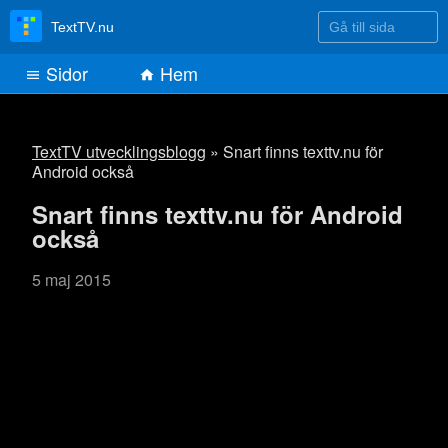
Gå till sida
TextTV.nu
Sidor
Hem
TextTV utvecklingsblogg
» Snart finns texttv.nu för
Android också
Snart finns texttv.nu för Android
också
5 maj 2015