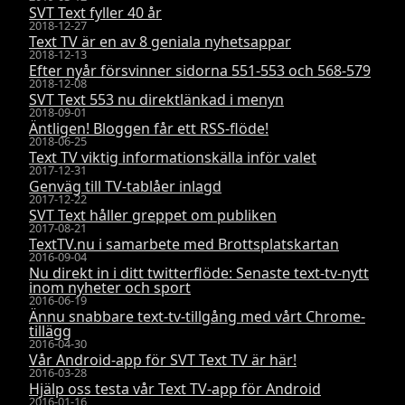
SVT Text fyller 40 år
2018-12-27
Text TV är en av 8 geniala nyhetsappar
2018-12-13
Efter nyår försvinner sidorna 551-553 och 568-579
2018-12-08
SVT Text 553 nu direktlänkad i menyn
2018-09-01
Äntligen! Bloggen får ett RSS-flöde!
2018-06-25
Text TV viktig informationskälla inför valet
2017-12-31
Genväg till TV-tablåer inlagd
2017-12-22
SVT Text håller greppet om publiken
2017-08-21
TextTV.nu i samarbete med Brottsplatskartan
2016-09-04
Nu direkt in i ditt twitterflöde: Senaste text-tv-nytt
inom nyheter och sport
2016-06-19
Ännu snabbare text-tv-tillgång med vårt Chrome-
tillägg
2016-04-30
Vår Android-app för SVT Text TV är här!
2016-03-28
Hjälp oss testa vår Text TV-app för Android
2016-01-16