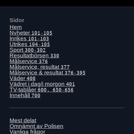
Sidor
Hem
Nyheter
101-105
Inrikes
101-103
Utrikes
104-105
Sport
300-302
Resultatbörsen
330
Målservice
376
Målservice, resultat
377
Målservice & resultat
376-395
Väder
400
Vädret i dag/i morgon
401
TV-tablåer
600, 650-656
Innehåll
700
Mest delat
Omnämnt av Polisen
Vanliga frågor