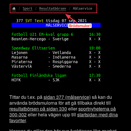
Tittar du t.ex. på
sidan 377 (målservice)
så kan du
använda brödsmulorna för att gå tillbaka direkt till
resultatbörsen på sidan 330
eller
sportnyheterna på
300-302
eller hela vägen upp till
startsidan med dina
favoriter
.
Hoppas du gillar den här nya funktionen lika mycket