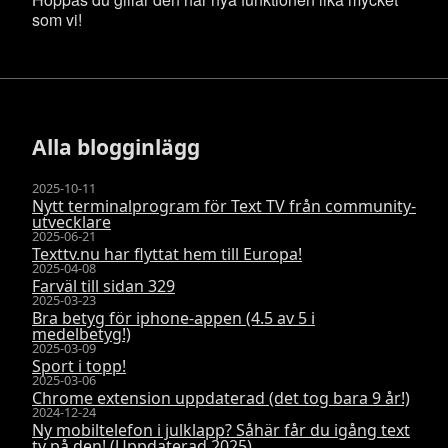
som vi!
Alla blogginlägg
2025-10-11
Nytt terminalprogram för Text TV från community-
utvecklare
2025-06-21
Texttv.nu har flyttat hem till Europa!
2025-04-08
Farväl till sidan 329
2025-03-23
Bra betyg för iphone-appen (4.5 av 5 i
medelbetyg!)
2025-03-09
Sport i topp!
2025-03-06
Chrome extension uppdaterad (det tog bara 9 år!)
2024-12-24
Ny mobiltelefon i julklapp? Såhär får du igång text
tv på den! (Uppdaterad 2025)