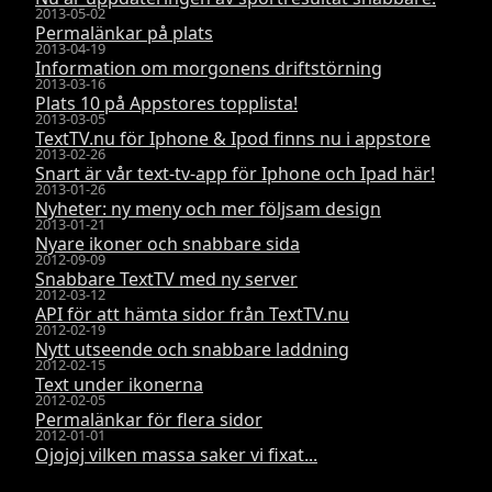
2013-05-02
Permalänkar på plats
2013-04-19
Information om morgonens driftstörning
2013-03-16
Plats 10 på Appstores topplista!
2013-03-05
TextTV.nu för Iphone & Ipod finns nu i appstore
2013-02-26
Snart är vår text-tv-app för Iphone och Ipad här!
2013-01-26
Nyheter: ny meny och mer följsam design
2013-01-21
Nyare ikoner och snabbare sida
2012-09-09
Snabbare TextTV med ny server
2012-03-12
API för att hämta sidor från TextTV.nu
2012-02-19
Nytt utseende och snabbare laddning
2012-02-15
Text under ikonerna
2012-02-05
Permalänkar för flera sidor
2012-01-01
Ojojoj vilken massa saker vi fixat...