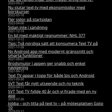
2022-09-21
Nu slutar text-tv med ekonomisidor med
börskurser
2022-05-18
Fler sidor på startsidan
2022-04-06
Sidan inte i sändning
2021-12-19
En bil med mäktigt regnummer: NHL 377
2021-12-12
Tips: Två nördiga sätt att konsumera Text TV på
2021-11-28
Ny Android app med modernt gränssnitt och
smarta funktioner
2021-09-07
Brödsmulor i appen ger snabb och enkel
navigering
2021-04-17
Text TV-appar i topp för både Ios och Android
2021-03-30
SVT Text får nytt utseende och ny teknik
2020-04-11
SVT Text TV fyllde 40 år och vi firade med en ny
app
2019-07-26
Jobba – och titta på text tv – på mötesplatsen Goto
10
2019-03-12