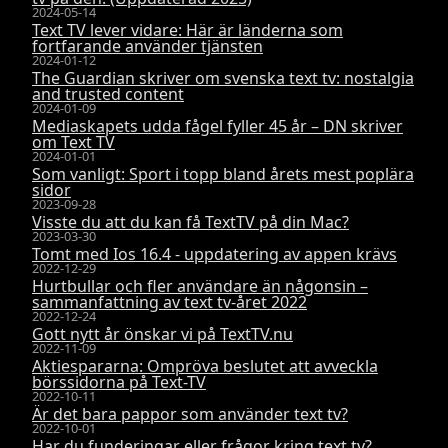
2024-05-14
Text TV lever vidare: Här är länderna som
fortfarande använder tjänsten
2024-01-12
The Guardian skriver om svenska text tv: nostalgia
and trusted content
2024-01-09
Mediaskapets udda fågel fyller 45 år – DN skriver
om Text TV
2024-01-01
Som vanligt: Sport i topp bland årets mest poplära
sidor
2023-09-28
Visste du att du kan få TextTV på din Mac?
2023-03-30
Tomt med Ios 16.4 - uppdatering av appen krävs
2022-12-29
Hurtbullar och fler användare än någonsin –
sammanfattning av text tv-året 2022
2022-12-24
Gott nytt år önskar vi på TextTV.nu
2022-11-09
Aktiespararna: Ompröva beslutet att avveckla
börssidorna på Text-TV
2022-10-11
Är det bara pappor som använder text tv?
2022-10-01
Har du funderingar eller frågor kring text tv?