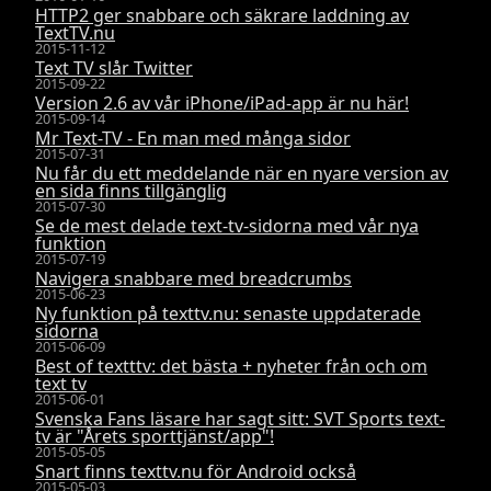
HTTP2 ger snabbare och säkrare laddning av
TextTV.nu
2015-11-12
Text TV slår Twitter
2015-09-22
Version 2.6 av vår iPhone/iPad-app är nu här!
2015-09-14
Mr Text-TV - En man med många sidor
2015-07-31
Nu får du ett meddelande när en nyare version av
en sida finns tillgänglig
2015-07-30
Se de mest delade text-tv-sidorna med vår nya
funktion
2015-07-19
Navigera snabbare med breadcrumbs
2015-06-23
Ny funktion på texttv.nu: senaste uppdaterade
sidorna
2015-06-09
Best of textttv: det bästa + nyheter från och om
text tv
2015-06-01
Svenska Fans läsare har sagt sitt: SVT Sports text-
tv är "Årets sporttjänst/app"!
2015-05-05
Snart finns texttv.nu för Android också
2015-05-03