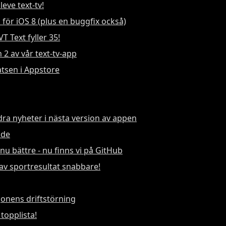
leve text-tv!
för iOS 8 (plus en buggfix också)
VT Text fyller 35!
n 2 av vår text-tv-app
atsen i Appstore
dra nyheter i nästa version av appen
ade
nu bättre - nu finns vi på GitHub
av sportresultat snabbare!
onens driftstörning
topplista!