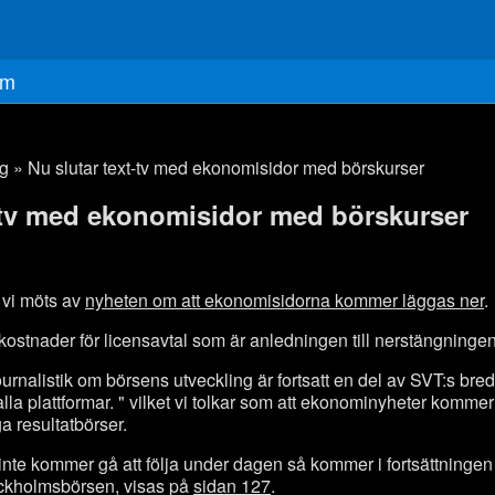
m
gg
» Nu slutar text-tv med ekonomisidor med börskurser
t-tv med ekonomisidor med börskurser
v vi möts av
nyheten om att ekonomisidorna kommer läggas ner
.
kostnader för licensavtal som är anledningen till nerstängningen
ournalistik om börsens utveckling är fortsatt en del av SVT:s bre
a plattformar. " vilket vi tolkar som att ekonominyheter kommer
ga resultatbörser.
nte kommer gå att följa under dagen så kommer i fortsättningen
ockholmsbörsen, visas på
sidan 127
.