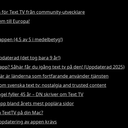
 för Text TV från community-utvecklare
em till Europa!
appen (4.5 av 5 i medelbetyg!)
aterad (det tog bara 9 år!)
lapp? Såhär får du igång text tv på den! (Uppdaterad 2025)
 Här är länderna som fortfarande använder tjänsten
om svenska text tv: nostalgia and trusted content
el fyller 45 år – DN skriver om Text TV
topp bland årets mest poplära sidor
få TextTV på din Mac?
uppdatering av appen krävs