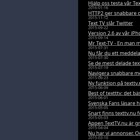
Hjälp oss testa vår Te
2016-01-16
HTTP2 ger snabbare o
2015-11-12
Text TV slår Twitter
2015-09-22
Version 2.6 av vår iP
2015-09-14
Mr Text-TV - En man 
2015-07-31
Nu får du ett meddelan
2015-07-30
Se de mest delade tex
2015-07-19
Navigera snabbare 
2015-06-23
Ny funktion på texttv
2015-06-09
Best of textttv: det b
2015-06-01
Svenska Fans läsare ha
2015-05-05
Snart finns texttv.nu 
2015-05-03
Appen TextTV.nu är gr
2015-04-04
Nu har vi annonser. Oc
2015-03-10