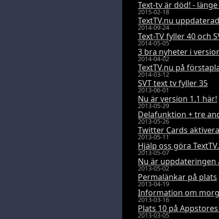
Text-tv är död! - länge 
2015-02-18
TextTV.nu uppdaterad 
2014-09-24
Text-TV fyller 40 och S
2014-05-05
3 bra nyheter i versio
2014-04-02
TextTV.nu på förstapl
2014-03-12
SVT text tv fyller 35
2013-06-01
Nu är version 1.1 här!
2013-05-29
Delafunktion + tre an
2013-05-26
Twitter Cards aktiver
2013-05-11
Hjälp oss göra TextTV.
2013-05-07
Nu är uppdateringen 
2013-05-02
Permalänkar på plats
2013-04-19
Information om morg
2013-03-16
Plats 10 på Appstores 
2013-03-05