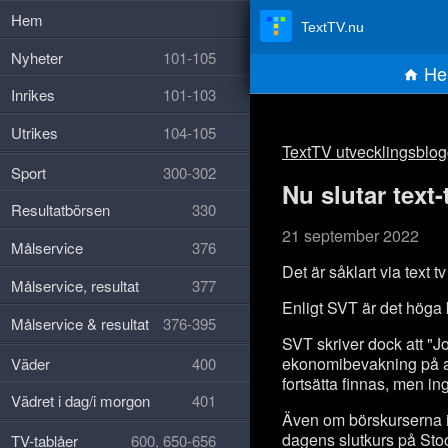
Hem
TextTV.nu
Nyheter
101-105
He
Inrikes
101-103
Utrikes
104-105
TextTV utvecklingsblo
Sport
300-302
Nu slutar tex
Resultatbörsen
330
21 september 2022
Målservice
376
Det är såklart via text t
Målservice, resultat
377
Enligt SVT är det höga 
Målservice & resultat
376-395
SVT skriver dock att "J
ekonomibevakning på all
Väder
400
fortsätta finnas, men in
Vädret i dag/i morgon
401
Även om börskurserna i
dagens slutkurs på St
TV-tablåer
600, 650-656