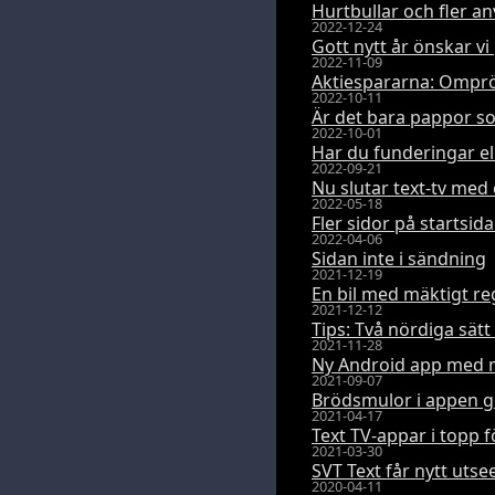
Hurtbullar och fler a
2022-12-24
Gott nytt år önskar vi
2022-11-09
Aktiespararna: Ompröv
2022-10-11
Är det bara pappor so
2022-10-01
Har du funderingar ell
2022-09-21
Nu slutar text-tv me
2022-05-18
Fler sidor på startsid
2022-04-06
Sidan inte i sändning
2021-12-19
En bil med mäktigt 
2021-12-12
Tips: Två nördiga sät
2021-11-28
Ny Android app med m
2021-09-07
Brödsmulor i appen g
2021-04-17
Text TV-appar i topp 
2021-03-30
SVT Text får nytt uts
2020-04-11