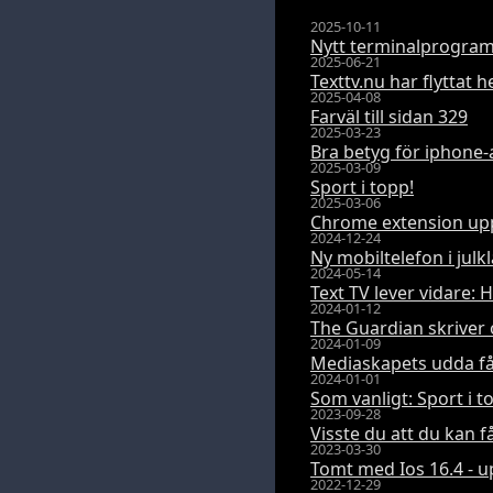
2025-10-11
Nytt terminalprogram
2025-06-21
Texttv.nu har flyttat h
2025-04-08
Farväl till sidan 329
2025-03-23
Bra betyg för iphone-
2025-03-09
Sport i topp!
2025-03-06
Chrome extension uppd
2024-12-24
Ny mobiltelefon i julk
2024-05-14
Text TV lever vidare:
2024-01-12
The Guardian skriver 
2024-01-09
Mediaskapets udda fåg
2024-01-01
Som vanligt: Sport i 
2023-09-28
Visste du att du kan 
2023-03-30
Tomt med Ios 16.4 - 
2022-12-29