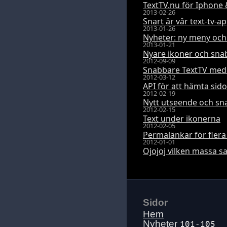
TextTV.nu för Iphone 
2013-02-26
Snart är vår text-tv-a
2013-01-26
Nyheter: ny meny och
2013-01-21
Nyare ikoner och sna
2012-09-09
Snabbare TextTV med 
2012-03-12
API för att hämta sido
2012-02-19
Nytt utseende och sn
2012-02-15
Text under ikonerna
2012-02-05
Permalänkar för flera
2012-01-01
Ojojoj vilken massa sak
Sidor
Hem
Nyheter
101-105