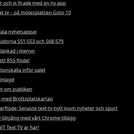
år och vi firade med en ny app
ext tv – på mötesplatsen Goto 10
niala nyhetsappar
 sidorna 551-553 och 568-579
tlänkad i menyn
ett RSS-flöde!
tionskälla inför valet
 inlagd
et om publiken
e med Brottsplatskartan
itterflöde: Senaste text-tv-nytt inom nyheter och sport
-tillgång med vårt Chrome-tillägg
VT Text TV är här!