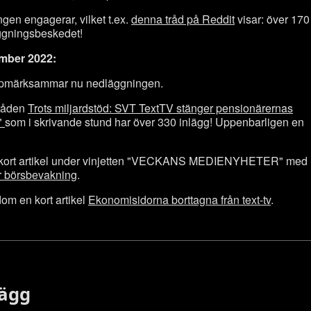
en engagerar, vilket t.ex.
denna tråd på Reddit
visar: över 170
ggningsbeskedet!
mber 2022:
uppmärksammar nu nedläggningen.
tråden
Trots miljardstöd: SVT TextTV stänger pensionärernas
t"
som i skrivande stund har över 330 inlägg! Uppenbarligen en
n kort artikel under vinjetten "VECKANS MEDIENYHETER" med
r börsbevakning
.
m en kort artikel
Ekonomisidorna borttagna från text-tv
.
lägg