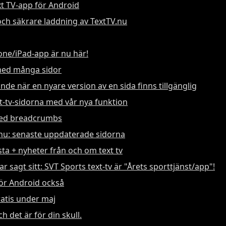
xt TV-app för Android
ch säkrare laddning av TextTV.nu
hone/iPad-app är nu här!
med många sidor
de när en nyare version av en sida finns tillgänglig
t-tv-sidorna med vår nya funktion
med breadcrumbs
.nu: senaste uppdaterade sidorna
ästa + nyheter från och om text tv
r sagt sitt: SVT Sports text-tv är "Årets sporttjänst/app"!
för Android också
atis under maj
h det är för din skull.