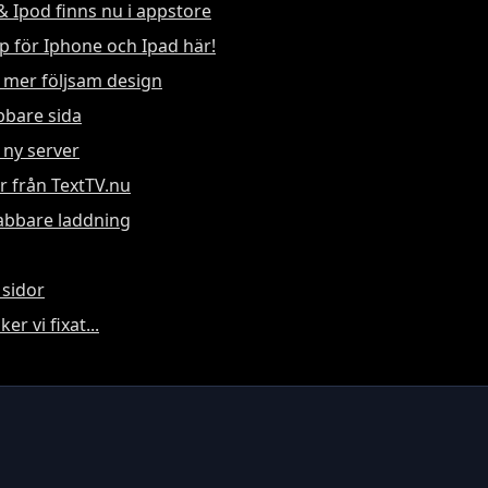
& Ipod finns nu i appstore
pp för Iphone och Ipad här!
 mer följsam design
bbare sida
ny server
r från TextTV.nu
abbare laddning
 sidor
er vi fixat...