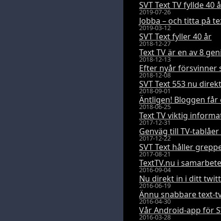
SVT Text TV fyllde 40 
2019-07-26
Jobba – och titta på t
2019-03-12
SVT Text fyller 40 år
2018-12-27
Text TV är en av 8 ge
2018-12-13
Efter nyår försvinner
2018-12-08
SVT Text 553 nu direk
2018-09-01
Äntligen! Bloggen får 
2018-06-25
Text TV viktig informa
2017-12-31
Genväg till TV-tablåer
2017-12-22
SVT Text håller grepp
2017-08-21
TextTV.nu i samarbet
2016-09-04
Nu direkt in i ditt tw
2016-06-19
Ännu snabbare text-tv
2016-04-30
Vår Android-app för S
2016-03-28