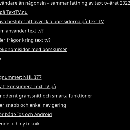
nvändare än någonsin – sammanfattning av text tv-året 202
 på TextTV.nu
a beslutet att avveckla börssidorna på Text-TV
m använder text tv?
er frågor kring text tv?
d ekonomisidor med börskurser
an
regnummer: NHL 377
t att konsumera Text TV på
odernt gränssnitt och smarta funktioner
er snabb och enkel navigering
för både Ios och Android
eende och ny teknik