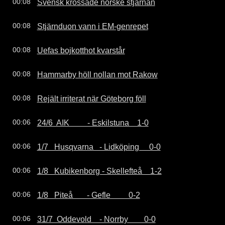
Svensk krossade norske stjärnan
00:08
Stjärnduon vann i EM-genrepet
00:08
Uefas bojkotthot kvarstår
00:08
Hammarby höll nollan mot Rakow
00:08
Rejält irriterat när Göteborg föll
00:08
24/6  AIK         - Eskilstuna    1-0
00:06
1/7   Husqvarna   - Lidköping     0-0
00:06
1/8   Kubikenborg - Skellefteå    1-2
00:06
1/8   Piteå       - Gefle         0-2
00:06
31/7  Oddevold    - Norrby        0-0
00:06