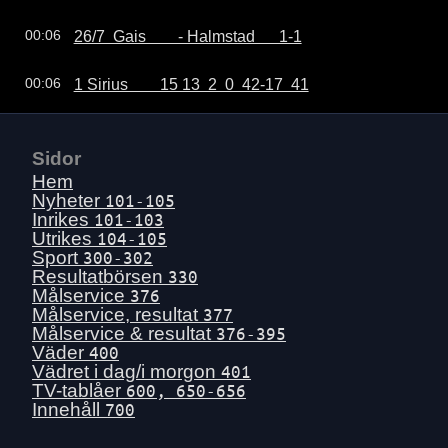
26/7  Gais        - Halmstad      1-1
00:06
1 Sirius        15 13  2  0  42-17  41
00:06
Sidor
Hem
Nyheter
101-105
Inrikes
101-103
Utrikes
104-105
Sport
300-302
Resultatbörsen
330
Målservice
376
Målservice, resultat
377
Målservice & resultat
376-395
Väder
400
Vädret i dag/i morgon
401
TV-tablåer
600, 650-656
Innehåll
700