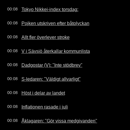
Tokyo Nikkei-index torsdag:
00:08
Pojken utskriven efter båtolyckan
00:08
Allt fler överlever stroke
00:08
V i Sävsjö återkallar kommunlista
00:08
Dadgostar (V): "Inte stödbrev"
00:08
S-ledaren: "Väldigt allvarligt"
00:08
Höst i delar av landet
00:08
Inflationen rasade i juli
00:08
Åklagaren: "Gör vissa medgivanden"
00:08