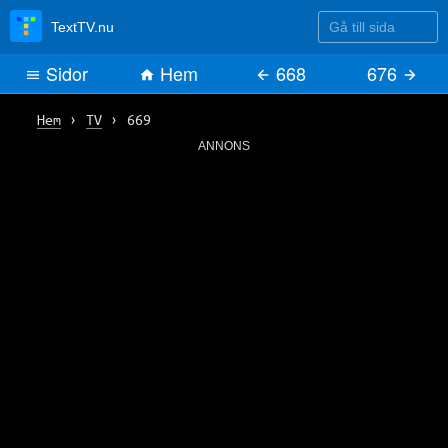
Gå till sida
TextTV.nu
Sidor
Hem
668
676
Hem
›
TV
›
669
ANNONS