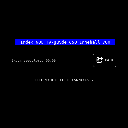
Index 
600
 TV-guide 
650
 Innehåll 
700
Dela
Sidan uppdaterad 00:09
FLER NYHETER EFTER ANNONSEN