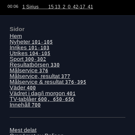
1 Sirius        15 13  2  0  42-17  41
00:06
Sidor
Hem
Nyheter
101-105
Inrikes
101-103
Utrikes
104-105
Sport
300-302
Resultatbörsen
330
Målservice
376
Målservice, resultat
377
Målservice & resultat
376-395
Väder
400
Vädret i dag/i morgon
401
TV-tablåer
600, 650-656
Innehåll
700
Mest delat