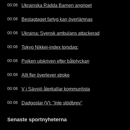
Ukrainska Rädda Barnen angripet
00:08
Beslagtaget fartyg kan överlämnas
00:08
Ukraina: Svensk ambulans attackerad
00:08
Tokyo Nikkei-index torsdag:
00:08
Pojken utskriven efter båtolyckan
00:08
Allt fler överlever stroke
00:08
V i Sävsjö återkallar kommunlista
00:08
Dadgostar (V): "Inte stödbrev"
00:08
Senaste sportnyheterna