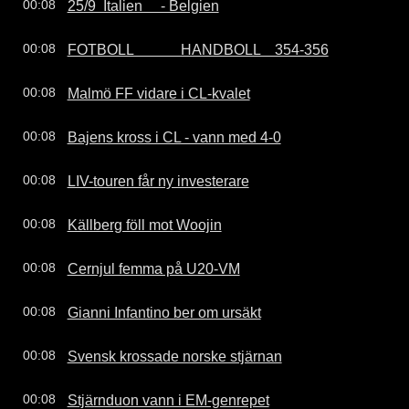
25/9  Italien     - Belgien
00:08
FOTBOLL             HANDBOLL    354-356
00:08
Malmö FF vidare i CL-kvalet
00:08
Bajens kross i CL - vann med 4-0
00:08
LIV-touren får ny investerare
00:08
Källberg föll mot Woojin
00:08
Cernjul femma på U20-VM
00:08
Gianni Infantino ber om ursäkt
00:08
Svensk krossade norske stjärnan
00:08
Stjärnduon vann i EM-genrepet
00:08