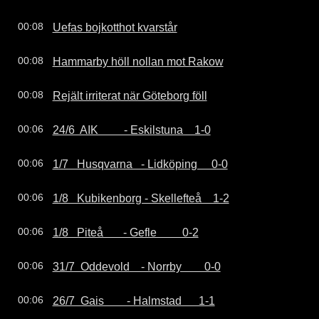
Uefas bojkotthot kvarstår
00:08
Hammarby höll nollan mot Rakow
00:08
Rejält irriterat när Göteborg föll
00:08
24/6  AIK         - Eskilstuna    1-0
00:06
1/7   Husqvarna   - Lidköping     0-0
00:06
1/8   Kubikenborg - Skellefteå    1-2
00:06
1/8   Piteå       - Gefle         0-2
00:06
31/7  Oddevold    - Norrby        0-0
00:06
26/7  Gais        - Halmstad      1-1
00:06