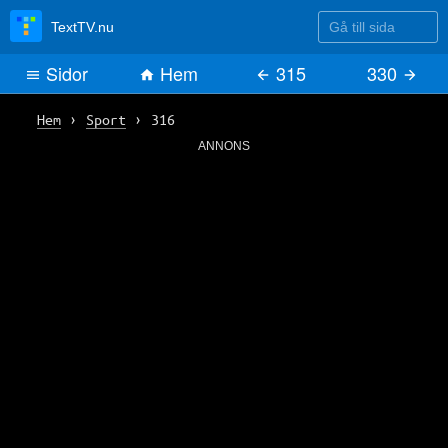
Gå till sida
TextTV.nu
Sidor
Hem
315
330
Hem
›
Sport
›
316
ANNONS