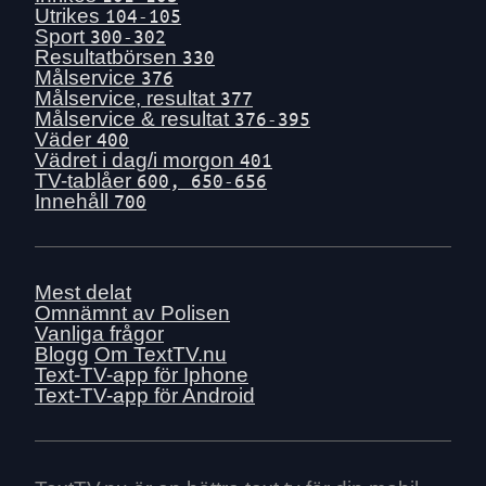
Utrikes
104-105
Sport
300-302
Resultatbörsen
330
Målservice
376
Målservice, resultat
377
Målservice & resultat
376-395
Väder
400
Vädret i dag/i morgon
401
TV-tablåer
600, 650-656
Innehåll
700
Mest delat
Omnämnt av Polisen
Vanliga frågor
Blogg
Om TextTV.nu
Text-TV-app för Iphone
Text-TV-app för Android