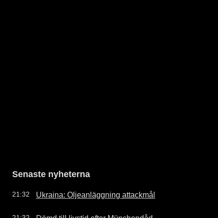
Senaste nyheterna
Ukraina: Oljeanläggning attackmål
21:32
Dömd till livstid efter Münchendåd
21:32