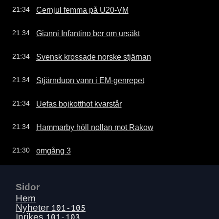
Cernjul femma på U20-VM
21:34
Gianni Infantino ber om ursäkt
21:34
Svensk krossade norske stjärnan
21:34
Stjärnduon vann i EM-genrepet
21:34
Uefas bojkotthot kvarstår
21:34
Hammarby höll nollan mot Rakow
21:34
omgång 3
21:30
Sidor
Hem
Nyheter
101-105
Inrikes
101-103