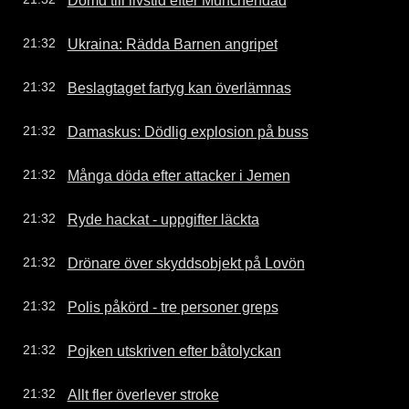
Ukraina: Rädda Barnen angripet
21:32
Beslagtaget fartyg kan överlämnas
21:32
Damaskus: Dödlig explosion på buss
21:32
Många döda efter attacker i Jemen
21:32
Ryde hackat - uppgifter läckta
21:32
Drönare över skyddsobjekt på Lovön
21:32
Polis påkörd - tre personer greps
21:32
Pojken utskriven efter båtolyckan
21:32
Allt fler överlever stroke
21:32