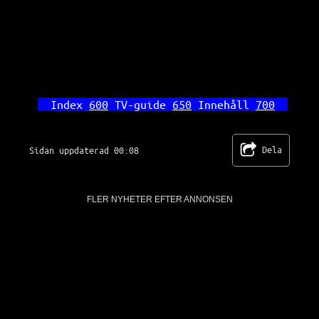
Index 
600
 TV-guide 
650
 Innehåll 
700
Dela
Sidan uppdaterad 00:08
FLER NYHETER EFTER ANNONSEN