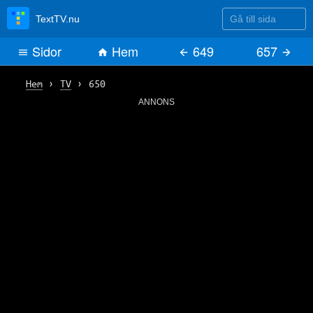
Gå till sida
TextTV.nu
Sidor
Hem
649
657
Hem
›
TV
›
650
ANNONS