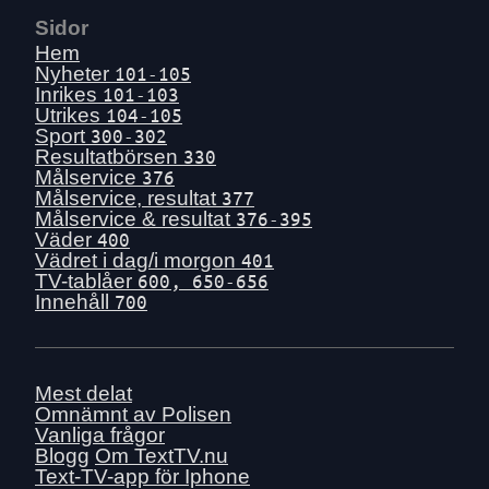
Sidor
Hem
Nyheter
101-105
Inrikes
101-103
Utrikes
104-105
Sport
300-302
Resultatbörsen
330
Målservice
376
Målservice, resultat
377
Målservice & resultat
376-395
Väder
400
Vädret i dag/i morgon
401
TV-tablåer
600, 650-656
Innehåll
700
Mest delat
Omnämnt av Polisen
Vanliga frågor
Blogg
Om TextTV.nu
Text-TV-app för Iphone