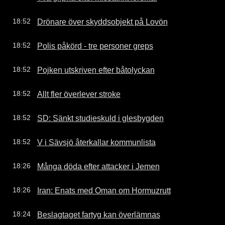
Drönare över skyddsobjekt på Lovön
18:52
Polis påkörd - tre personer greps
18:52
Pojken utskriven efter båtolyckan
18:52
Allt fler överlever stroke
18:52
SD: Sänkt studieskuld i glesbygden
18:52
V i Sävsjö återkallar kommunlista
18:52
Många döda efter attacker i Jemen
18:26
Iran: Enats med Oman om Hormuzrutt
18:26
Beslagtaget fartyg kan överlämnas
18:24