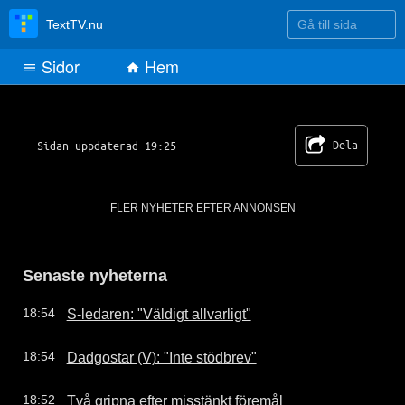
Gå till sida
TextTV.nu
Sidor
Hem
SVT Text TV 887
Dela
Sidan uppdaterad 19:25
FLER NYHETER EFTER ANNONSEN
Senaste nyheterna
S-ledaren: "Väldigt allvarligt"
18:54
Dadgostar (V): "Inte stödbrev"
18:54
Två gripna efter misstänkt föremål
18:52