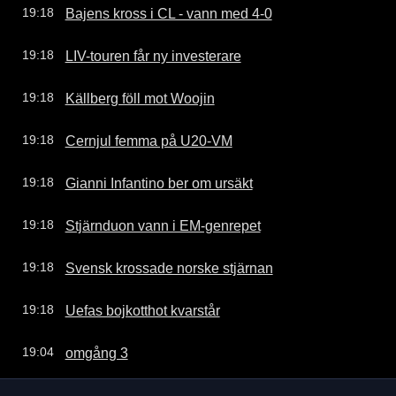
Bajens kross i CL - vann med 4-0
19:18
LIV-touren får ny investerare
19:18
Källberg föll mot Woojin
19:18
Cernjul femma på U20-VM
19:18
Gianni Infantino ber om ursäkt
19:18
Stjärnduon vann i EM-genrepet
19:18
Svensk krossade norske stjärnan
19:18
Uefas bojkotthot kvarstår
19:18
omgång 3
19:04