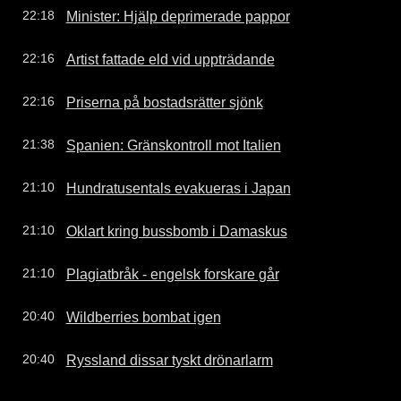
Minister: Hjälp deprimerade pappor
22:18
Artist fattade eld vid uppträdande
22:16
Priserna på bostadsrätter sjönk
22:16
Spanien: Gränskontroll mot Italien
21:38
Hundratusentals evakueras i Japan
21:10
Oklart kring bussbomb i Damaskus
21:10
Plagiatbråk - engelsk forskare går
21:10
Wildberries bombat igen
20:40
Ryssland dissar tyskt drönarlarm
20:40