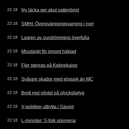
Ny läcka ger akut vattenbrist
22:18
SMHI: Översvämningsvarning i norr
22:18
Lagren av surströmming överfulla
22:18
Misstänkt för ömord häktad
22:18
Fler stenras på Kebnekaise
22:18
Svårare skador med elspark än MC
22:18
Brott mot vilotid på olycksfartyg
22:18
V-politiker utbytta i Sävsjö
22:18
L-minister: S-folk spionerar
22:18