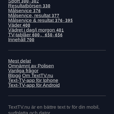
Sport
300-302
Resultatbörsen
330
Målservice
376
Målservice, resultat
377
Målservice & resultat
376-395
Väder
400
Vädret i dag/i morgon
401
TV-tablåer
600, 650-656
Innehåll
700
Mest delat
Omnämnt av Polisen
Vanliga frågor
Blogg
Om TextTV.nu
Text-TV-app för Iphone
Text-TV-app för Android
TextTV.nu är en bättre text tv för din mobil,
surfplatta och dator.