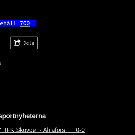
ehåll 
700
Dela
N
sportnyheterna
  IFK Skövde  - Ahlafors      0-0