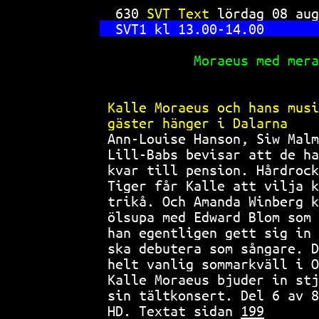
SVT Text 
630 
SVT Text 
lördag 08 aug
SVT1 kl 13.00-14.00       
Moraeus med mera
Kalle Moraeus och hans musi
gäster hänger i Dalarna    
Ann-Louise Hanson, Siw Malm
Lill-Babs bevisar att de ha
kvar till pension. Hårdrock
Tiger får Kalle att vilja k
trikå. Och Amanda Winberg k
ölsupa med Edward Blom som 
han egentligen gett sig in 
ska debutera som sångare. D
helt vanlig sommarkväll i O
Kalle Moraeus bjuder in stj
sin tältkonsert. Del 6 av 8
HD. Textat sidan 
199