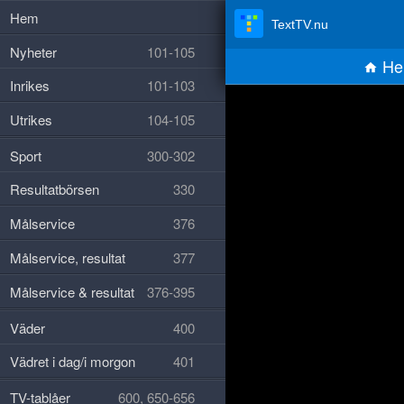
Hem
TextTV.nu
Nyheter
101-105
He
Inrikes
101-103
Utrikes
104-105
Sport
300-302
Resultatbörsen
330
Målservice
376
Målservice, resultat
377
Målservice & resultat
376-395
Väder
400
Vädret i dag/i morgon
401
TV-tablåer
600, 650-656