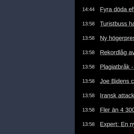
Fyra döda ef
14:44
Turistbuss ha
13:58
Ny högerpres
13:58
Rekordlåg a
13:58
Plagiatbråk 
13:58
Joe Bidens c
13:58
Iransk attac
13:58
Fler än 4 30
13:58
Expert: En n
13:58