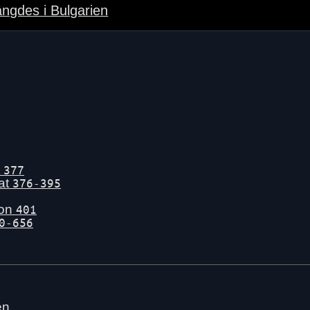
ngdes i Bulgarien
t
377
tat
376-395
gon
401
0-656
en