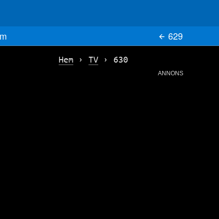
m
629
Hem
›
TV
›
630
ANNONS