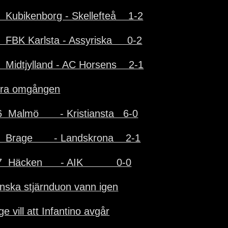
  Kubikenborg - Skellefteå    1-2
  FBK Karlsta - Assyriska     0-2
  Midtjylland - AC Horsens    2-1
ra omgången
  Malmö       - Kristiansta   6-0
  Brage       - Landskrona    2-1
  Häcken      - AIK           0-0
nska stjärnduon vann igen
e vill att Infantino avgår