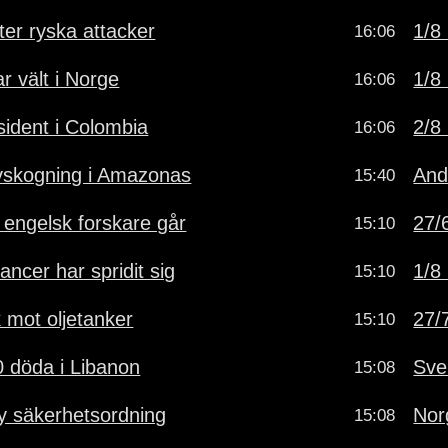
ter ryska attacker
1/8 
16:06
r vält i Norge
1/8 
16:06
ident i Colombia
2/8 
16:06
vskogning i Amazonas
And
15:40
- engelsk forskare går
27/6
15:10
ancer har spridit sig
1/8 
15:10
k mot oljetanker
27/7
15:10
0 döda i Libanon
Sve
15:08
y säkerhetsordning
Norg
15:08