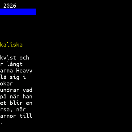
TV 630
 2026      
           
           
kaliska    
           
kvist och  
r långt    
arna Heavy 
lä sig i   
okar       
undrar vad 
på när han 
et blir en 
rsa, när   
ärnor till 
.          