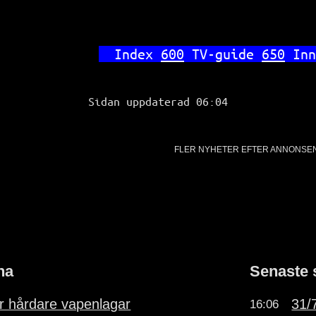
Index 
600
 TV-guide 
650
 Inn
Sidan uppdaterad 06:04
FLER NYHETER EFTER ANNONSE
na
Senaste 
ör hårdare vapenlagar
31/7
16:06