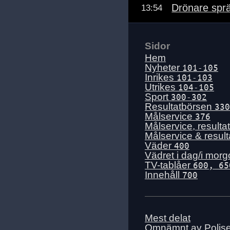
Drönare sprä
13:54
Sidor
Hem
Nyheter
101-105
Inrikes
101-103
Utrikes
104-105
Sport
300-302
Resultatbörsen
330
Målservice
376
Målservice, resulta
Målservice & resul
Väder
400
Vädret i dag/i mor
TV-tablåer
600, 65
Innehåll
700
Mest delat
Omnämnt av Polis