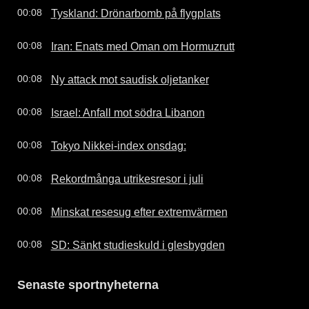
Tyskland: Drönarbomb på flygplats
00:08
Iran: Enats med Oman om Hormuzrutt
00:08
Ny attack mot saudisk oljetanker
00:08
Israel: Anfall mot södra Libanon
00:08
Tokyo Nikkei-index onsdag:
00:08
Rekordmånga utrikesresor i juli
00:08
Minskat resesug efter extremvärmen
00:08
SD: Sänkt studieskuld i glesbygden
00:08
Senaste sportnyheterna