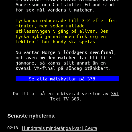
Andersson och Christoffer Edlund stod  
för sex mål vardera i matchen.         
Tyskarna reducerade till 3-2 efter fem 
minuter, men sedan rullade             
utklassningen i gång på allvar. Den    
tyska nybörjarnationen fick sig en     
lektion i hur bandy ska spelas.        
Nu väntar Norge i lördagens semifinal, 
och även om den matchen lär bli lite   
jämnare, så känns allt annat än en     
svensk VM-final på söndag otänkbart.   
   Se alla målskyttar på 
378
Du tittar på en arkiverad version av
SVT
Text TV 309
.
Senaste nyheterna
Hundratals minderåriga kvar i Ceuta
02:18