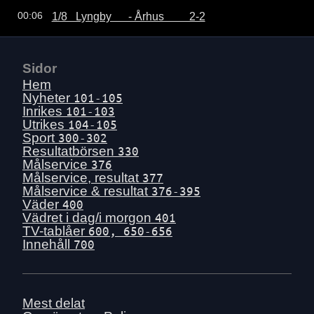
1/8   Lyngby      - Århus         2-2
00:06
Sidor
Hem
Nyheter
101-105
Inrikes
101-103
Utrikes
104-105
Sport
300-302
Resultatbörsen
330
Målservice
376
Målservice, resultat
377
Målservice & resultat
376-395
Väder
400
Vädret i dag/i morgon
401
TV-tablåer
600, 650-656
Innehåll
700
Mest delat