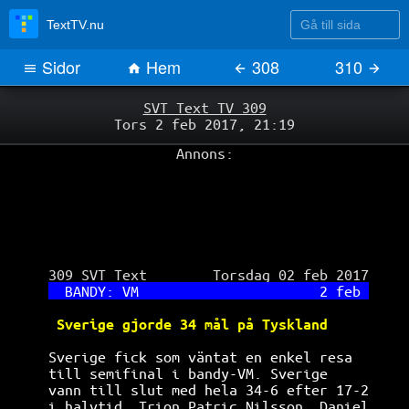
Gå till sida
TextTV.nu
Sidor
Hem
308
310
SVT Text TV 309
Tors 2 feb 2017, 21:19
Annons:
 309 SVT Text        Torsdag 02 feb 2017

BANDY: VM                      2 feb 
Sverige gjorde 34 mål på Tyskland     
Sverige fick som väntat en enkel resa  
till semifinal i bandy-VM. Sverige     
vann till slut med hela 34-6 efter 17-2
i halvtid. Trion Patric Nilsson, Daniel