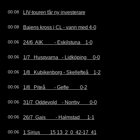
LIV-touren får ny investerare
00:08
Bajens kross i CL - vann med 4-0
00:08
24/6  AIK         - Eskilstuna    1-0
00:06
1/7   Husqvarna   - Lidköping     0-0
00:06
1/8   Kubikenborg - Skellefteå    1-2
00:06
1/8   Piteå       - Gefle         0-2
00:06
31/7  Oddevold    - Norrby        0-0
00:06
26/7  Gais        - Halmstad      1-1
00:06
1 Sirius        15 13  2  0  42-17  41
00:06