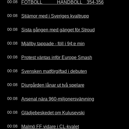
FOTBOLL             HANDBOLL    354-356
00:08
Stjärnor med i Sveriges kvaltrupp
00:08
Sista gången med gänget för Stroud
00:08
Mjällby tappade - föll i 94:e min
00:08
Protest väntas inför Europe Smash
00:08
Svensken matförgiftad i debuten
00:08
Djurgården lånar ut två spelare
00:08
Arsenal nära 960-miljonersvärvning
00:08
Glädjebeskedet om Kulusevski
00:08
Malmö FF vidare i CL-kvalet
00:08