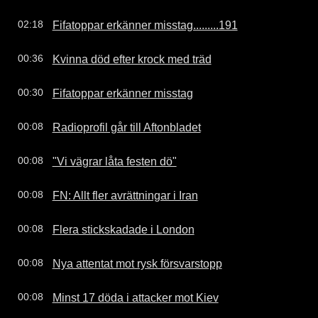
Fifatoppar erkänner misstag.........191
02:18
Kvinna död efter krock med träd
00:36
Fifatoppar erkänner misstag
00:30
Radioprofil går till Aftonbladet
00:08
"Vi vägrar låta festen dö"
00:08
FN: Allt fler avrättningar i Iran
00:08
Flera stickskadade i London
00:08
Nya attentat mot rysk försvarstopp
00:08
Minst 17 döda i attacker mot Kiev
00:08