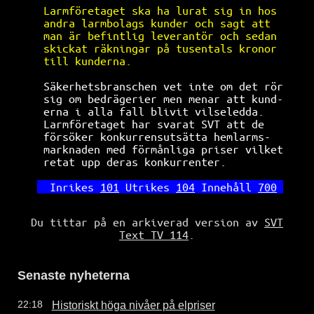
Larmföretaget ska ha lurat sig in hos 
andra larmbolags kunder och sagt att  
man är befintlig leverantör och sedan 
skickat räkningar på tusentals kronor 
till kunderna.                        
Säkerhetsbranschen vet inte om det rör
sig om bedrägerier men menar att kund-
erna i alla fall blivit vilseledda.   
Larmföretaget har svarat SVT att de   
försöker konkurrensutsätta hemlarms-  
marknaden med förmånliga priser vilket
retat upp deras konkurrenter.         
Inrikes 
101
 Utrikes 
104
 Innehåll 
700
Du tittar på en arkiverad version av
SVT
Text TV 114
.
Senaste nyheterna
Historiskt höga nivåer på elpriser
22:18