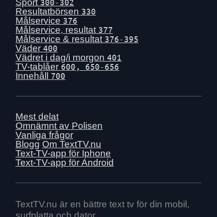
Sport
300-302
Resultatbörsen
330
Målservice
376
Målservice, resultat
377
Målservice & resultat
376-395
Väder
400
Vädret i dag/i morgon
401
TV-tablåer
600, 650-656
Innehåll
700
Mest delat
Omnämnt av Polisen
Vanliga frågor
Blogg
Om TextTV.nu
Text-TV-app för Iphone
Text-TV-app för Android
TextTV.nu är en bättre text tv för din mobil,
surfplatta och dator.