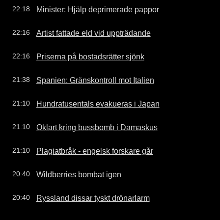
Minister: Hjälp deprimerade pappor
22:18
Artist fattade eld vid uppträdande
22:16
Priserna på bostadsrätter sjönk
22:16
Spanien: Gränskontroll mot Italien
21:38
Hundratusentals evakueras i Japan
21:10
Oklart kring bussbomb i Damaskus
21:10
Plagiatbråk - engelsk forskare går
21:10
Wildberries bombat igen
20:40
Ryssland dissar tyskt drönarlarm
20:40