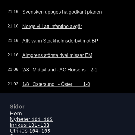
Svensken uppges ha godkänt planen
21:16
Norge vill att Infantino avgår
21:16
AIK vann Stockholmsderbyt mot BP
21:16
Almgrens största rival missar EM
21:16
2/8   Midtjylland - AC Horsens    2-1
21:06
1/8   Östersund   - Öster         1-0
21:02
Sidor
Hem
Nyheter
101-105
Inrikes
101-103
Utrikes
104-105