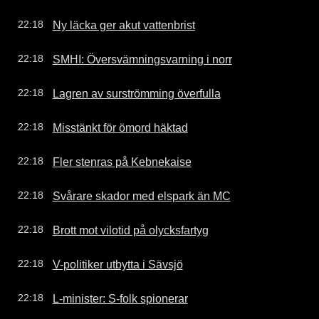
Ny läcka ger akut vattenbrist
22:18
SMHI: Översvämningsvarning i norr
22:18
Lagren av surströmming överfulla
22:18
Misstänkt för ömord häktad
22:18
Fler stenras på Kebnekaise
22:18
Svårare skador med elspark än MC
22:18
Brott mot vilotid på olycksfartyg
22:18
V-politiker utbytta i Sävsjö
22:18
L-minister: S-folk spionerar
22:18