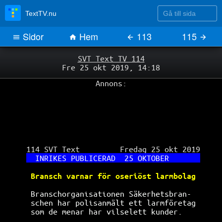
Gå till sida
TextTV.nu
Sidor
Hem
113
115
SVT Text TV 114
Fre 25 okt 2019, 14:18
Annons:
 114 SVT Text         Fredag 25 okt 2019

INRIKES PUBLICERAD  25 OKTOBER       
Bransch varnar för oseriöst larmbolag 
Branschorganisationen Säkerhetsbran-  
schen har polisanmält ett larmföretag 
som de menar har vilselett kunder.    