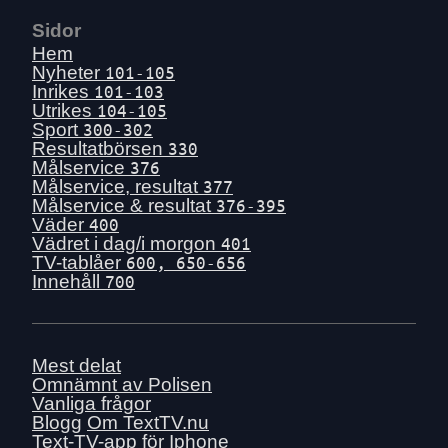
Sidor
Hem
Nyheter
101-105
Inrikes
101-103
Utrikes
104-105
Sport
300-302
Resultatbörsen
330
Målservice
376
Målservice, resultat
377
Målservice & resultat
376-395
Väder
400
Vädret i dag/i morgon
401
TV-tablåer
600, 650-656
Innehåll
700
Mest delat
Omnämnt av Polisen
Vanliga frågor
Blogg
Om TextTV.nu
Text-TV-app för Iphone