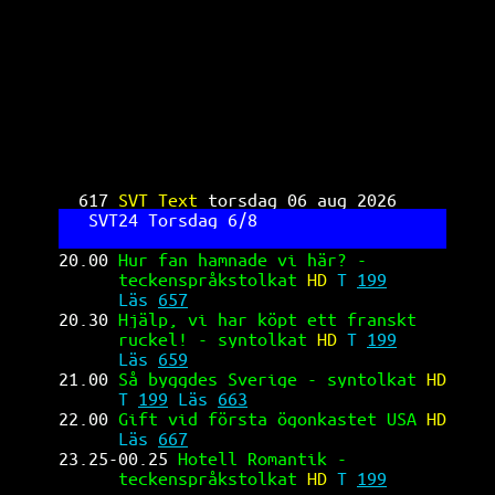
SVT Text TV 617
617 
SVT Text 
torsdag 06 aug 2026     
SVT24 Torsdag 6/8                   
20.00 
Hur fan hamnade vi här? -        
teckenspråkstolkat 
HD 
T 
199
Läs 
657
20.30 
Hjälp, vi har köpt ett franskt   
ruckel! - syntolkat 
HD 
T 
199
Läs 
659
21.00 
Så byggdes Sverige - syntolkat 
HD
T 
199
 Läs 
663
22.00 
Gift vid första ögonkastet USA 
HD
Läs 
667
23.25-00.25 
Hotell Romantik -          
teckenspråkstolkat 
HD 
T 
199