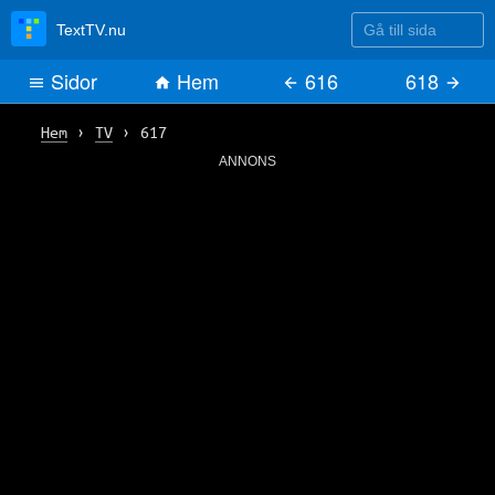
Gå till sida
TextTV.nu
Sidor
Hem
616
618
Hem
›
TV
›
617
ANNONS