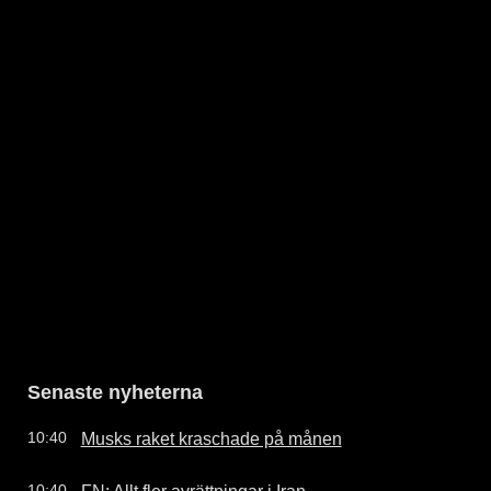
Senaste nyheterna
Musks raket kraschade på månen
10:40
FN: Allt fler avrättningar i Iran
10:40