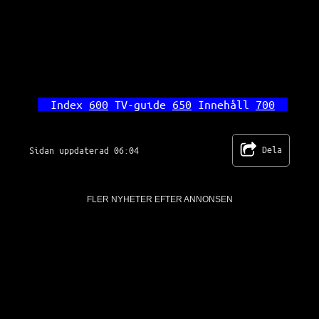
Index 
600
 TV-guide 
650
 Innehåll 
700
Dela
Sidan uppdaterad 06:04
FLER NYHETER EFTER ANNONSEN