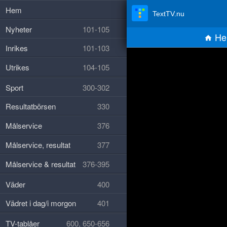
Hem
TextTV.nu
Nyheter
101-105
He
Inrikes
101-103
Utrikes
104-105
Sport
300-302
Resultatbörsen
330
Målservice
376
Målservice, resultat
377
Målservice & resultat
376-395
Väder
400
Vädret i dag/i morgon
401
TV-tablåer
600, 650-656