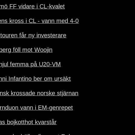
mö FF vidare i CL-kvalet
ens kross i CL - vann med 4-0
-touren får ny investerare
lberg föll mot Woojin
njul femma på U20-VM
nni Infantino ber om ursäkt
nsk krossade norske stjärnan
ärnduon vann i EM-genrepet
as bojkotthot kvarstår