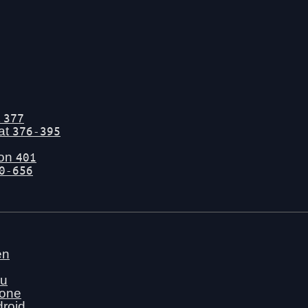
t
377
tat
376-395
gon
401
0-656
en
nu
hone
droid