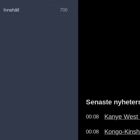
Innehåll
700
Senaste nyheter
Kanye West 
00:08
Kongo-Kinsha
00:08