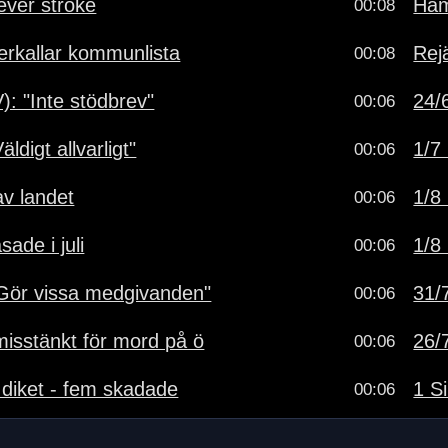
lever stroke
Ham
00:08
terkallar kommunlista
Rejä
00:08
): "Inte stödbrev"
24/6
00:06
ldigt allvarligt"
1/7 
00:06
av landet
1/8 
00:06
sade i juli
1/8 
00:06
"Gör vissa medgivanden"
31/7
00:06
isstänkt för mord på ö
26/7
00:06
 diket - fem skadade
1 Si
00:06