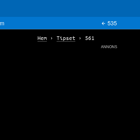
m
535
Hem
›
Tipset
›
561
ANNONS