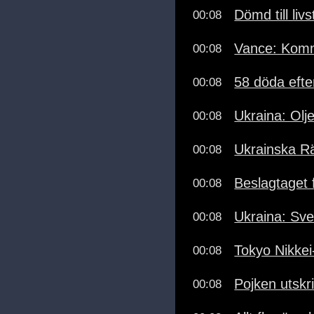
Dömd till li
00:08
Vance: Komme
00:08
58 döda efte
00:08
Ukraina: Olj
00:08
Ukrainska R
00:08
Beslagtaget 
00:08
Ukraina: Sv
00:08
Tokyo Nikkei
00:08
Pojken utskr
00:08