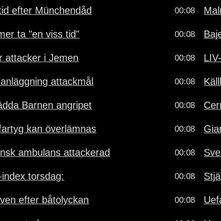
vstid efter Münchendåd
Mal
00:08
r ta "en viss tid"
Baj
00:08
r attacker i Jemen
LIV
00:08
eanläggning attackmål
Käl
00:08
ädda Barnen angripet
Cer
00:08
fartyg kan överlämnas
Gia
00:08
ensk ambulans attackerad
Sve
00:08
-index torsdag:
Stj
00:08
iven efter båtolyckan
Uef
00:08