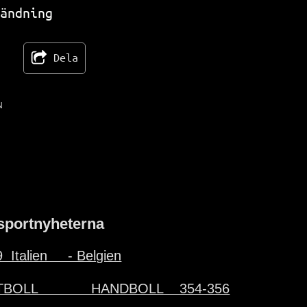
TV 561
ändning
Dela
N
sportnyheterna
  Italien     - Belgien
BOLL             HANDBOLL    354-356