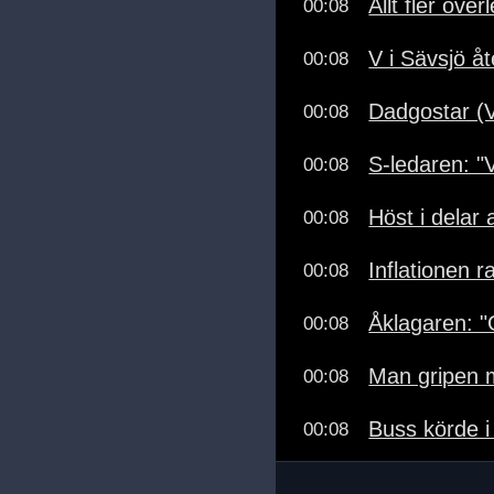
Allt fler över
00:08
V i Sävsjö å
00:08
Dadgostar (V
00:08
S-ledaren: "Vä
00:08
Höst i delar 
00:08
Inflationen ra
00:08
Åklagaren: 
00:08
Man gripen m
00:08
Buss körde i
00:08