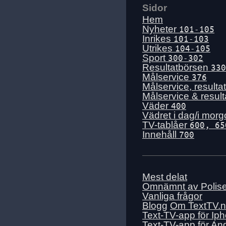
Sidor
Hem
Nyheter
101-105
Inrikes
101-103
Utrikes
104-105
Sport
300-302
Resultatbörsen
330
Målservice
376
Målservice, resulta
Målservice & resul
Väder
400
Vädret i dag/i mor
TV-tablåer
600, 65
Innehåll
700
Mest delat
Omnämnt av Polis
Vanliga frågor
Blogg
Om TextTV.
Text-TV-app för Ip
Text-TV-app för An