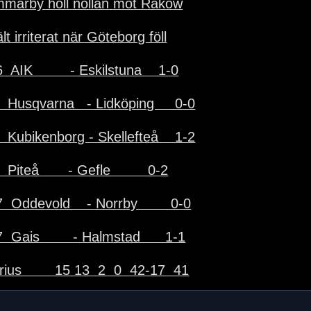
marby höll nollan mot Rakow
lt irriterat när Göteborg föll
  AIK         - Eskilstuna    1-0
  Husqvarna   - Lidköping     0-0
  Kubikenborg - Skellefteå    1-2
  Piteå       - Gefle         0-2
  Oddevold    - Norrby        0-0
  Gais        - Halmstad      1-1
rius        15 13  2  0  42-17  41