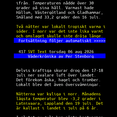
ifrån. Temperaturen nådde över 30     
grader på sina håll. Varmast hade     
Hällum, Västergötland och Gladhammar, 
Småland med 33,2 grader den 16 juli.  
Två nätter var lokalt tropiskt varma i
söder. I norr var det inte lika varmt 
och omslaget skulle inte dröja länge. 
Fortsättning följer automatiskt >>>>>
417 
SVT Text 
torsdag 06 aug 2026     
Väderkrönika av Per Stenborg     
Delvis kraftiga skurar drog den 17-18 
juli ner svalare luft över landet.    
Det förekom åska, hagel och tromber.  
Lokalt blev det även översvämningar.  
Nätterna var kyliga i norr. Månadens  
lägsta temperatur blev -3,2 grader i  
Latnivaara, Lappland den 19 juli. Det 
är kallast i landet i juli på 6 år.   