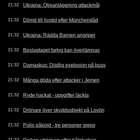
Ukraina: Oljeanläggning attackmål
21:32
Dömd till livstid efter Münchendåd
21:32
Ukraina: Rädda Barnen angripet
21:32
Beslagtaget fartyg kan överlämnas
21:32
Damaskus: Dödlig explosion på buss
21:32
Många döda efter attacker i Jemen
21:32
Ryde hackat - uppgifter läckta
21:32
Drönare över skyddsobjekt på Lovön
21:32
Polis påkörd - tre personer greps
21:32
Pojken utskriven efter båtolyckan
21:32