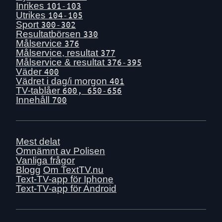
Inrikes
101-103
Utrikes
104-105
Sport
300-302
Resultatbörsen
330
Målservice
376
Målservice, resultat
377
Målservice & resultat
376-395
Väder
400
Vädret i dag/i morgon
401
TV-tablåer
600, 650-656
Innehåll
700
Mest delat
Omnämnt av Polisen
Vanliga frågor
Blogg
Om TextTV.nu
Text-TV-app för Iphone
Text-TV-app för Android