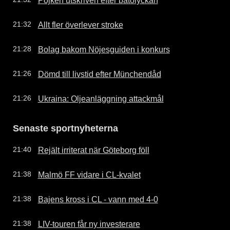
Allt fler överlever stroke
21:32
Bolag bakom Nöjesguiden i konkurs
21:28
Dömd till livstid efter Münchendåd
21:26
Ukraina: Oljeanläggning attackmål
21:26
Senaste sportnyheterna
Rejält irriterat när Göteborg föll
21:40
Malmö FF vidare i CL-kvalet
21:38
Bajens kross i CL - vann med 4-0
21:38
LIV-touren får ny investerare
21:38