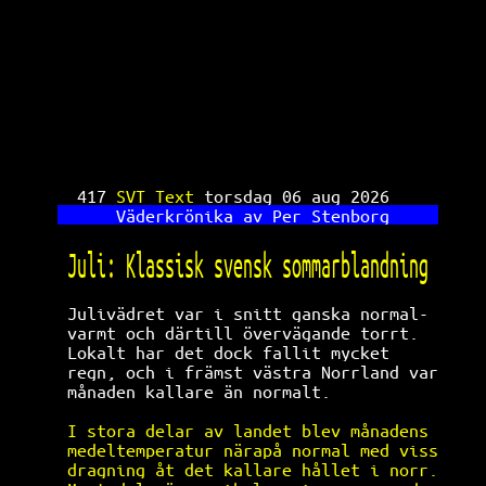
SVT Text TV 417
417 
SVT Text 
torsdag 06 aug 2026     
Väderkrönika av Per Stenborg     
Juli: Klassisk svensk sommarblandning 
Julivädret var i snitt ganska normal- 
varmt och därtill övervägande torrt.  
Lokalt har det dock fallit mycket     
regn, och i främst västra Norrland var
månaden kallare än normalt.           
I stora delar av landet blev månadens 
medeltemperatur närapå normal med viss
dragning åt det kallare hållet i norr.