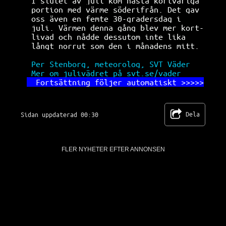
I slutet av juli kom nästa kortvariga 
portion med värme söderifrån. Det gav 
oss även en femte 30-gradersdag i     
juli. Värmen denna gång blev mer kort-
livad och nådde dessutom inte lika    
långt norrut som den i månadens mitt. 
Per Stenborg, meteorolog, SVT Väder   
Mer om julivädret på svt.se/vader     
Fortsättning följer automatiskt >>>>>
Dela
Sidan uppdaterad 00:30
FLER NYHETER EFTER ANNONSEN