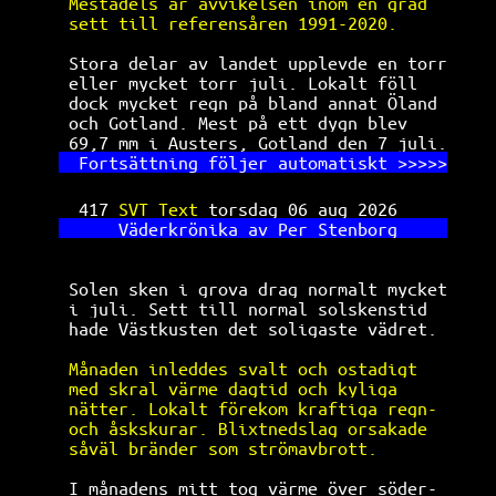
Mestadels är avvikelsen inom en grad  
sett till referensåren 1991-2020.     
Stora delar av landet upplevde en torr
eller mycket torr juli. Lokalt föll   
dock mycket regn på bland annat Öland 
och Gotland. Mest på ett dygn blev    
69,7 mm i Austers, Gotland den 7 juli.
Fortsättning följer automatiskt >>>>>
417 
SVT Text 
torsdag 06 aug 2026     
Väderkrönika av Per Stenborg     
Solen sken i grova drag normalt mycket
i juli. Sett till normal solskenstid  
hade Västkusten det soligaste vädret. 
Månaden inleddes svalt och ostadigt   
med skral värme dagtid och kyliga     
nätter. Lokalt förekom kraftiga regn- 
och åskskurar. Blixtnedslag orsakade  
såväl bränder som strömavbrott.       
I månadens mitt tog värme över söder- 