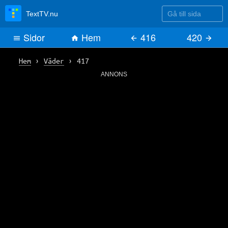
Gå till sida
TextTV.nu
Sidor
Hem
416
420
Hem
›
Väder
›
417
ANNONS