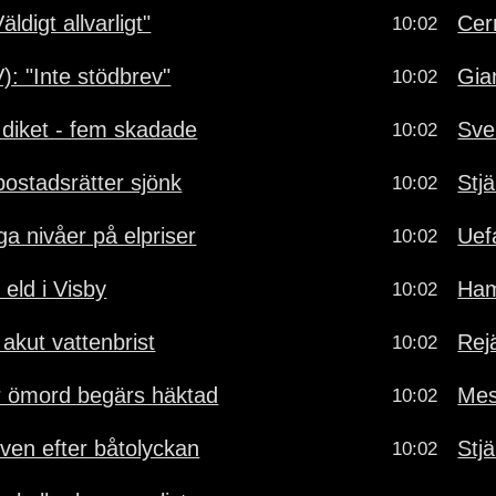
ldigt allvarligt"
Cer
10:02
): "Inte stödbrev"
Gia
10:02
 diket - fem skadade
Sve
10:02
bostadsrätter sjönk
Stj
10:02
ga nivåer på elpriser
Uef
10:02
 eld i Visby
Ham
10:02
 akut vattenbrist
Rejä
10:02
r ömord begärs häktad
Mess
10:02
iven efter båtolyckan
Stj
10:02