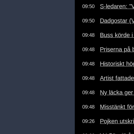
S-ledaren: "Vä
09:50
Dadgostar (V
09:50
Buss körde i
09:48
Priserna på 
09:48
Historiskt hö
09:48
Artist fattade
09:48
Ny läcka ger
09:48
Misstänkt fö
09:48
Pojken utskr
09:26