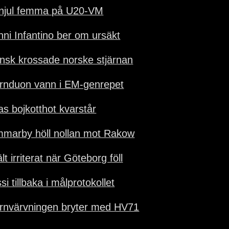
njul femma på U20-VM
nni Infantino ber om ursäkt
nsk krossade norske stjärnan
ärnduon vann i EM-genrepet
as bojkotthot kvarstår
marby höll nollan mot Rakow
lt irriterat när Göteborg föll
i tillbaka i målprotokollet
ärnvärvningen bryter med HV71