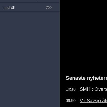
Innehåll
700
Senaste nyheter
SMHI: Övers
10:18
V i Sävsjö å
09:50