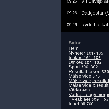
V i Sävsjö å
09:26
Dadgostar (V
09:26
Ryde hackat 
09:26
Sidor
Hem
Nyheter
101-105
Inrikes
101-103
Utrikes
104-105
Sport
300-302
Resultatbörsen
330
Målservice
376
Målservice, resulta
Målservice & resul
Väder
400
Vädret i dag/i mor
TV-tablåer
600, 65
Innehåll
700