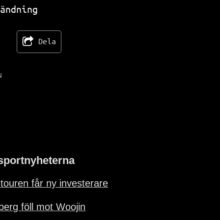
TV 263
ändning
Dela
N
sportnyheterna
-touren får ny investerare
lberg föll mot Woojin