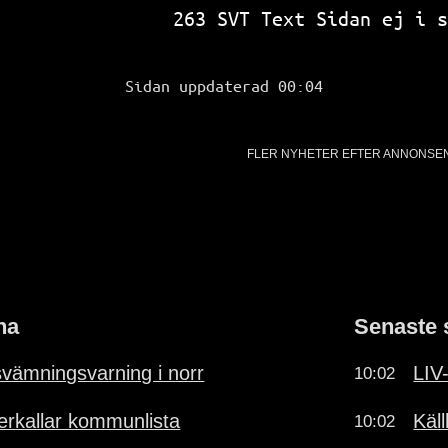
SVT Text 
263 SVT Text Sidan ej i s
Sidan uppdaterad 00:04
FLER NYHETER EFTER ANNONSE
na
Senaste 
vämningsvarning i norr
LIV
10:02
terkallar kommunlista
Käl
10:02