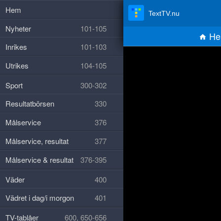
Hem
TextTV.nu
Nyheter
101-105
He
Inrikes
101-103
Utrikes
104-105
Sport
300-302
Resultatbörsen
330
Målservice
376
Målservice, resultat
377
Målservice & resultat
376-395
Väder
400
Vädret i dag/i morgon
401
TV-tablåer
600, 650-656