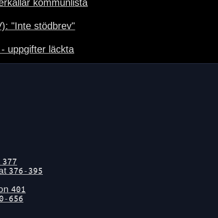
terkallar kommunlista
): "Inte stödbrev"
- uppgifter läckta
t
377
tat
376-395
gon
401
0-656