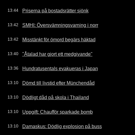
Priserna på bostadsrätter sjönk
13:44
SMHI: Översvämningsvarning i norr
13:42
Misstänkt för ömord begärs häktad
13:42
"Åtalad har gjort ett medgivande"
13:40
Hundratusentals evakueras i Japan
13:36
Dömd till livstid efter Münchendåd
13:10
Dödligt dåd på skola i Thailand
13:10
Uppgift: Chaufför sparkade bomb
13:10
Damaskus: Dödlig explosion på buss
13:10