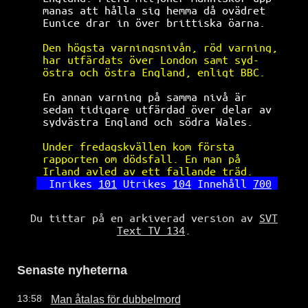
manas att hålla sig hemma då ovädret  
Eunice drar in över brittiska öarna.  
Den högsta varningsnivån, röd varning,
har utfärdats över London samt syd-   
östra och östra England, enligt BBC.  
En annan varning på samma nivå är     
sedan tidigare utfärdad över delar av 
sydvästra England och södra Wales.    
Under fredagskvällen kom första       
rapporten om dödsfall. En man på      
Irland avled av ett fallande träd.    
Inrikes 
101
 Utrikes 
104
 Innehåll 
700
Du tittar på en arkiverad version av
SVT
Text TV 134
.
Senaste nyheterna
Man åtalas för dubbelmord
13:58