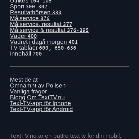
Utrikes
104-105
Sport
300-302
Resultatbörsen
330
Målservice
376
Målservice, resultat
377
Målservice & resultat
376-395
Väder
400
Vädret i dag/i morgon
401
TV-tablåer
600, 650-656
Innehåll
700
Mest delat
Omnämnt av Polisen
Vanliga frågor
Blogg
Om TextTV.nu
Text-TV-app för Iphone
Text-TV-app för Android
TextTV.nu är en bättre text tv för din mobil,