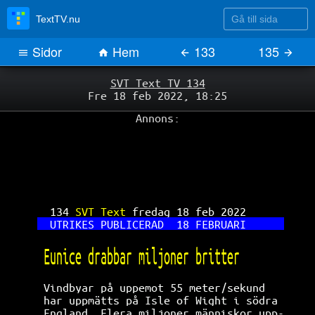
Gå till sida
TextTV.nu
Sidor
Hem
133
135
SVT Text TV 134
Fre 18 feb 2022, 18:25
Annons:
134 
SVT Text 
fredag 18 feb 2022      
UTRIKES PUBLICERAD  18 FEBRUARI      
Eunice drabbar miljoner britter       
Vindbyar på uppemot 55 meter/sekund   
har uppmätts på Isle of Wight i södra 
England. Flera miljoner människor upp-