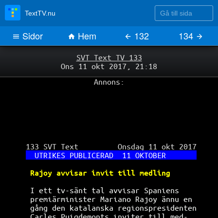
Gå till sida
TextTV.nu
Sidor
Hem
132
134
SVT Text TV 133
Ons 11 okt 2017, 21:18
Annons:
 133 SVT Text         Onsdag 11 okt 2017

UTRIKES PUBLICERAD  11 OKTOBER       
Rajoy avvisar invit till medling      
I ett tv-sänt tal avvisar Spaniens    
premiärminister Mariano Rajoy ännu en 
gång den katalanska regionspresidenten
Carles Puigdemonts inviter till med-  