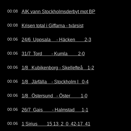
AIK vann Stockholmsderbyt mot BP
00:08
Krisen total i Giffarna - tvärsist
00:08
24/6  Uppsala     - Häcken        2-3
00:06
31/7  Tord        - Kumla         2-0
00:06
1/8   Kubikenborg - Skellefteå    1-2
00:06
1/8   Järfälla    - Stockholm I   0-4
00:06
1/8   Östersund   - Öster         1-0
00:06
26/7  Gais        - Halmstad      1-1
00:06
1 Sirius        15 13  2  0  42-17  41
00:06