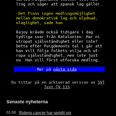
ling och säger att spansk lag gäller. 
-Det finns ingen medlingsmöjlighet    
mellan demokratisk lag och olydnad,   
olaglighet, sade han.                 
Rajoy krävde också tidigare i dag     
tydliga svar från Katalonien: Har ni  
utropat självständighet eller inte?   
Detta efter Puigdemonts tal i går att 
han vill följa folkets vilja och ut-  
ropa självständighet, men inte just   
nu. Han vill först utforska medling.  
        Mer på 
nästa sida
Du tittar på en arkiverad version av
SVT
Text TV 133
.
Senaste nyheterna
Bidens cancer har spridit sig
01:08