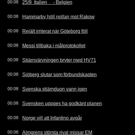
25/9  Italien     - Belgien
00:08
Hammarby höll nollan mot Rakow
00:08
Rejält irriterat när Göteborg föll
00:08
Messi tillbaka i målprotokollet
00:08
Stjärnvärvningen bryter med HV71
00:08
Sjöberg slutar som förbundskapten
00:08
Svenska stjärnduon vann igen
00:08
Svensken uppges ha godkänt planen
00:08
Norge vill att Infantino avgår
00:08
Almgrens största rival missar EM
00:08