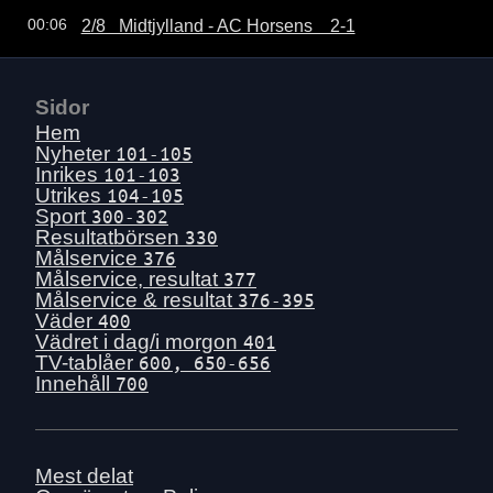
2/8   Midtjylland - AC Horsens    2-1
00:06
Sidor
Hem
Nyheter
101-105
Inrikes
101-103
Utrikes
104-105
Sport
300-302
Resultatbörsen
330
Målservice
376
Målservice, resultat
377
Målservice & resultat
376-395
Väder
400
Vädret i dag/i morgon
401
TV-tablåer
600, 650-656
Innehåll
700
Mest delat