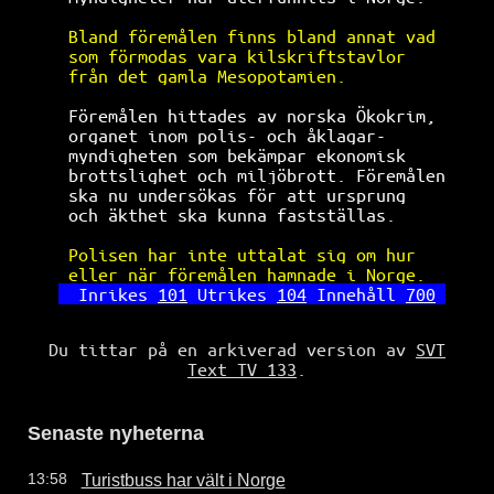
Bland föremålen finns bland annat vad 
som förmodas vara kilskriftstavlor    
från det gamla Mesopotamien.          
Föremålen hittades av norska Ökokrim, 
organet inom polis- och åklagar-      
myndigheten som bekämpar ekonomisk    
brottslighet och miljöbrott. Föremålen
ska nu undersökas för att ursprung    
och äkthet ska kunna fastställas.     
Polisen har inte uttalat sig om hur   
eller när föremålen hamnade i Norge.  
Inrikes
101
Utrikes
104
Innehåll
700
Du tittar på en arkiverad version av
SVT
Text TV 133
.
Senaste nyheterna
Turistbuss har vält i Norge
13:58