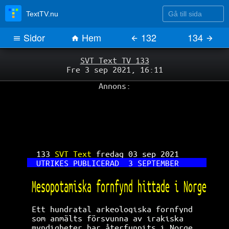
Gå till sida
TextTV.nu
Sidor
Hem
132
134
SVT Text TV 133
Fre 3 sep 2021, 16:11
Annons:
133 
SVT Text 
fredag 03 sep 2021      
UTRIKES
PUBLICERAD
3
SEPTEMBER
Mesopotamiska fornfynd hittade i Norge
Ett hundratal arkeologiska fornfynd   
som anmälts försvunna av irakiska     
myndigheter har återfunnits i Norge.  