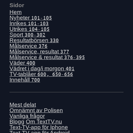
Sidor
Hem
Nyheter
101-105
Inrikes
101-103
Utrikes
104-105
Sport
300-302
Resultatbörsen
330
Målservice
376
Målservice, resultat
377
Målservice & resultat
376-395
Väder
400
Vädret i dag/i morgon
401
TV-tablåer
600, 650-656
Innehåll
700
Mest delat
Omnämnt av Polisen
Vanliga frågor
Blogg
Om TextTV.nu
Text-TV-app för Iphone
Text-TV-app för Android