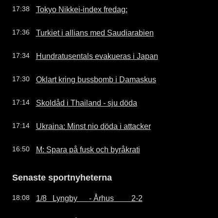
Tokyo Nikkei-index fredag:
17:38
Turkiet i allians med Saudiarabien
17:36
Hundratusentals evakueras i Japan
17:34
Oklart kring bussbomb i Damaskus
17:30
Skoldåd i Thailand - sju döda
17:14
Ukraina: Minst nio döda i attacker
17:14
M: Spara på fusk och byråkrati
16:50
Senaste sportnyheterna
1/8   Lyngby      - Århus         2-2
18:08