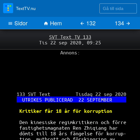
Gå till sida
TextTV.nu
Sidor
Hem
132
134
SVT Text TV 133
Tis 22 sep 2020, 09:25
Annons:
 133 SVT Text         Tisdag 22 sep 2020

UTRIKES PUBLICERAD  22 SEPTEMBER     
Kritiker får 18 år för korruption     
Den kinesiske regimkritikern och förre
fastighetsmagnaten Ren Zhiqiang har   
dömts till 18 års fängelse för korrup-
tion, mutbrott och förskingring av    