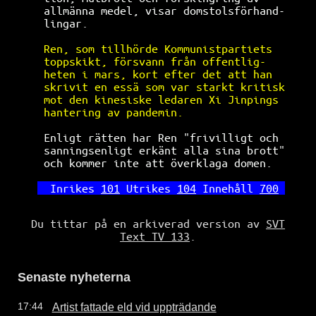
allmänna medel, visar domstolsförhand-
lingar.                               
Ren, som tillhörde Kommunistpartiets  
toppskikt, försvann från offentlig-   
heten i mars, kort efter det att han  
skrivit en essä som var starkt kritisk
mot den kinesiske ledaren Xi Jinpings 
hantering av pandemin.                
Enligt rätten har Ren "frivilligt och 
sanningsenligt erkänt alla sina brott"
och kommer inte att överklaga domen.  
Inrikes 
101
 Utrikes 
104
 Innehåll 
700
Du tittar på en arkiverad version av
SVT
Text TV 133
.
Senaste nyheterna
Artist fattade eld vid uppträdande
17:44