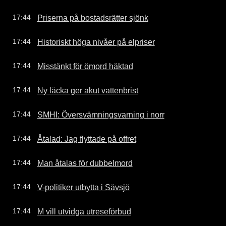
Priserna på bostadsrätter sjönk
17:44
Historiskt höga nivåer på elpriser
17:44
Misstänkt för ömord häktad
17:44
Ny läcka ger akut vattenbrist
17:44
SMHI: Översvämningsvarning i norr
17:44
Åtalad: Jag flyttade på offret
17:44
Man åtalas för dubbelmord
17:44
V-politiker utbytta i Sävsjö
17:44
M vill utvidga utreseförbud
17:44