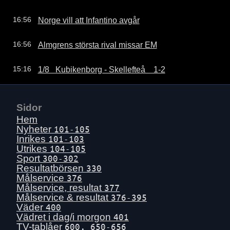
Norge vill att Infantino avgår
16:56
Almgrens största rival missar EM
16:56
1/8   Kubikenborg - Skellefteå    1-2
15:16
Sidor
Hem
Nyheter
101-105
Inrikes
101-103
Utrikes
104-105
Sport
300-302
Resultatbörsen
330
Målservice
376
Målservice, resultat
377
Målservice & resultat
376-395
Väder
400
Vädret i dag/i morgon
401
TV-tablåer
600, 650-656