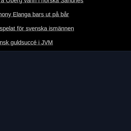
ira Öberg vann i norska Sandnes
hony Elanga bars ut på bår
tspelat för svenska ismännen
nsk guldsuccé i JVM