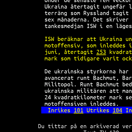
Ukraina återtagit ungefär l
terräng som Ryssland tagit 
sex månaderna. Det skriver 
tankesmedjan ISW i en läges
ISW beräknar att Ukraina un
motoffensiv, som inleddes i
juni, återtagit 
253
 kvadrat
mark som tidigare varit ock
De ukrainska styrkorna har 
avancerat runt Bachmut, Bar
Militopol. Runt Bachmut bed
ukrainska militären att man
24 kvadratkilometer mark se
motoffensiven inleddes.    
Inrikes 
101
 Utrikes 
104
 In
Du tittar på en arkiverad ve