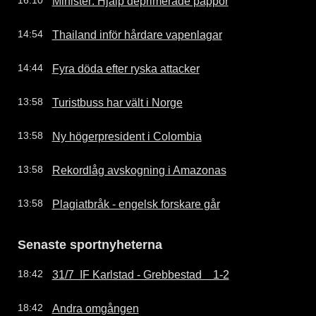
Minister: Hjälp deprimerade pappor
16:10
Thailand inför hårdare vapenlagar
14:54
Fyra döda efter ryska attacker
14:44
Turistbuss har vält i Norge
13:58
Ny högerpresident i Colombia
13:58
Rekordlåg avskogning i Amazonas
13:58
Plagiatbråk - engelsk forskare går
13:58
Senaste sportnyheterna
31/7  IF Karlstad - Grebbestad    1-2
18:42
Andra omgången
18:42