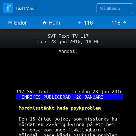
Gå till sida
TextTV.nu
Sidor
Hem
116
118
SVT Text TV 117
Tors 28 jan 2016, 18:06
Annons:
 117 SVT Text        Torsdag 28 jan 2016

INRIKES PUBLICERAD  28 JANUARI       
Mordmisstänkt hade psykproblem        
Den 15-årige pojke, som misstänks ha  
mördat en 22-årig kvinna på ett hem   
för ensamkommande flyktingbarn i      
Mölndal, hade kända psykiska problem. 