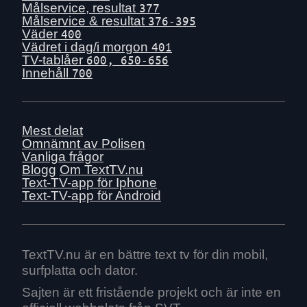
Målservice, resultat
377
Målservice & resultat
376-395
Väder
400
Vädret i dag/i morgon
401
TV-tablåer
600, 650-656
Innehåll
700
Mest delat
Omnämnt av Polisen
Vanliga frågor
Blogg
Om TextTV.nu
Text-TV-app för Iphone
Text-TV-app för Android
TextTV.nu är en bättre text tv för din mobil,
surfplatta och dator.
Sajten är ett fristående projekt och är inte en