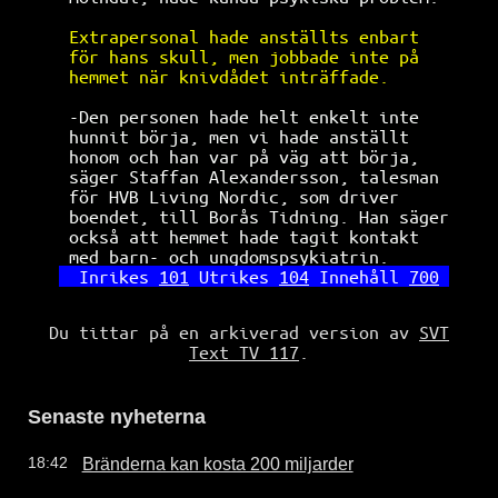
Extrapersonal hade anställts enbart   
för hans skull, men jobbade inte på   
hemmet när knivdådet inträffade.      
-Den personen hade helt enkelt inte   
hunnit börja, men vi hade anställt    
honom och han var på väg att börja,   
säger Staffan Alexandersson, talesman 
för HVB Living Nordic, som driver     
boendet, till Borås Tidning. Han säger
också att hemmet hade tagit kontakt   
med barn- och ungdomspsykiatrin.      
Inrikes 
101
 Utrikes 
104
 Innehåll 
700
Du tittar på en arkiverad version av
SVT
Text TV 117
.
Senaste nyheterna
Bränderna kan kosta 200 miljarder
18:42