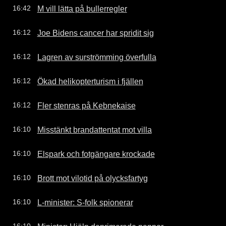
M vill lätta på bullerregler
16:42
Joe Bidens cancer har spridit sig
16:12
Lagren av surströmming överfulla
16:12
Ökad helikopterturism i fjällen
16:12
Fler stenras på Kebnekaise
16:12
Misstänkt brandattentat mot villa
16:10
Elspark och fotgängare krockade
16:10
Brott mot vilotid på olycksfartyg
16:10
L-minister: S-folk spionerar
16:10