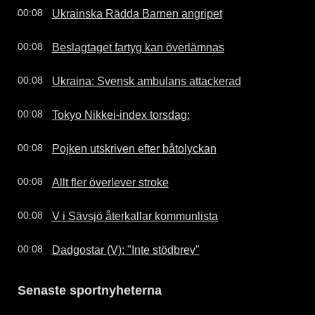
Ukrainska Rädda Barnen angripet
00:08
Beslagtaget fartyg kan överlämnas
00:08
Ukraina: Svensk ambulans attackerad
00:08
Tokyo Nikkei-index torsdag:
00:08
Pojken utskriven efter båtolyckan
00:08
Allt fler överlever stroke
00:08
V i Sävsjö återkallar kommunlista
00:08
Dadgostar (V): "Inte stödbrev"
00:08
Senaste sportnyheterna