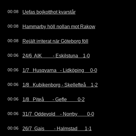
Uefas bojkotthot kvarstår
00:08
Hammarby höll nollan mot Rakow
00:08
Rejält irriterat när Göteborg föll
00:08
24/6  AIK         - Eskilstuna    1-0
00:06
1/7   Husqvarna   - Lidköping     0-0
00:06
1/8   Kubikenborg - Skellefteå    1-2
00:06
1/8   Piteå       - Gefle         0-2
00:06
31/7  Oddevold    - Norrby        0-0
00:06
26/7  Gais        - Halmstad      1-1
00:06