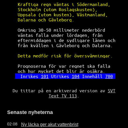
Kraftiga regn väntas i Södermanland,  
Stockholm (utom Roslagskusten),       
Uppsala (utom kusten), Västmanland,   
Dalarna och Gävleborg.                
Omkring 30-50 millimeter nederbörd    
väntas falla under lördagen, från     
eftermiddagen i de sydligare länen och
från kvällen i Gävleborg och Dalarna. 
Detta medför risk för översvämningar. 
Prognoserna för var regnet ska falla  
och hur mycket det blir är osäkra.    
Inrikes
101
Utrikes
104
Innehåll
700
Du tittar på en arkiverad version av
SVT
Text TV 113
.
Senaste nyheterna
Ny läcka ger akut vattenbrist
02:08