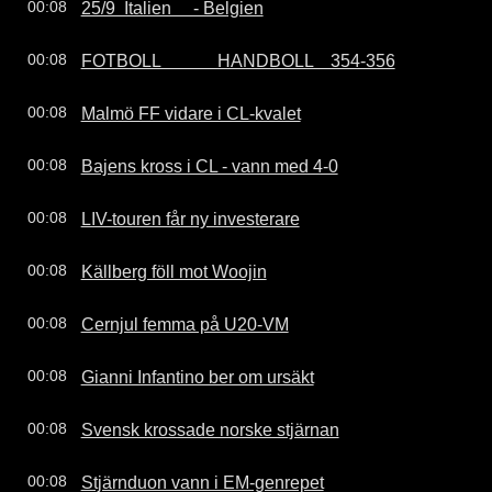
25/9  Italien     - Belgien
00:08
FOTBOLL             HANDBOLL    354-356
00:08
Malmö FF vidare i CL-kvalet
00:08
Bajens kross i CL - vann med 4-0
00:08
LIV-touren får ny investerare
00:08
Källberg föll mot Woojin
00:08
Cernjul femma på U20-VM
00:08
Gianni Infantino ber om ursäkt
00:08
Svensk krossade norske stjärnan
00:08
Stjärnduon vann i EM-genrepet
00:08