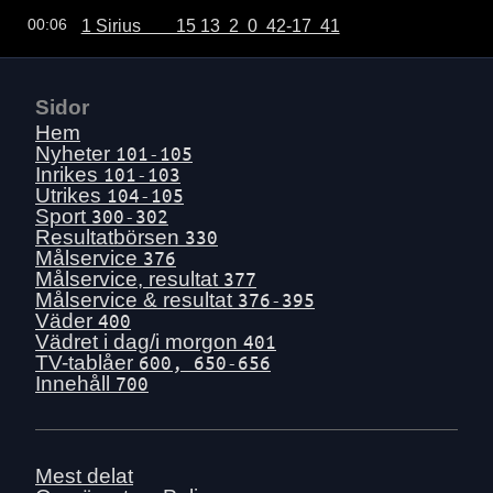
1 Sirius        15 13  2  0  42-17  41
00:06
Sidor
Hem
Nyheter
101-105
Inrikes
101-103
Utrikes
104-105
Sport
300-302
Resultatbörsen
330
Målservice
376
Målservice, resultat
377
Målservice & resultat
376-395
Väder
400
Vädret i dag/i morgon
401
TV-tablåer
600, 650-656
Innehåll
700
Mest delat