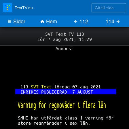
Gå till sida
TextTV.nu
Sidor
Hem
112
114
SVT Text TV 113
Lör 7 aug 2021, 11:29
Annons:
113 
SVT Text 
lördag 07 aug 2021      
INRIKES
PUBLICERAD
7
AUGUST
Varning för regnoväder i flera län    
SMHI har utfärdat klass 1-varning för 
stora regnmängder i sex län.          