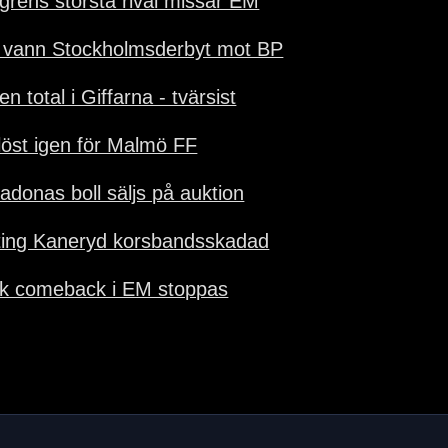
grens största rival missar EM
 vann Stockholmsderbyt mot BP
en total i Giffarna - tvärsist
löst igen för Malmö FF
adonas boll säljs på auktion
ting Kaneryd korsbandsskadad
k comeback i EM stoppas