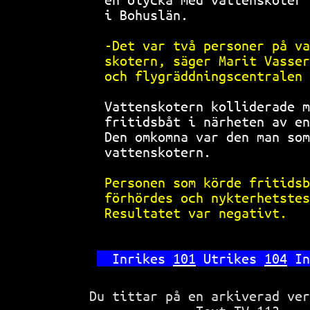
 i Bohuslän.                
-Det var två personer på va
skotern, säger Marit Vasser
och flygräddningscentralen 
 Vattenskotern kolliderade m
 fritidsbåt i närheten av en
 Den omkomna var den man som
 vattenskotern.             
Personen som körde fritidsb
förhördes och nykterhetstes
Resultatet var negativt.   
Inrikes 
101
 Utrikes 
104
 In
Du tittar på en arkiverad ve