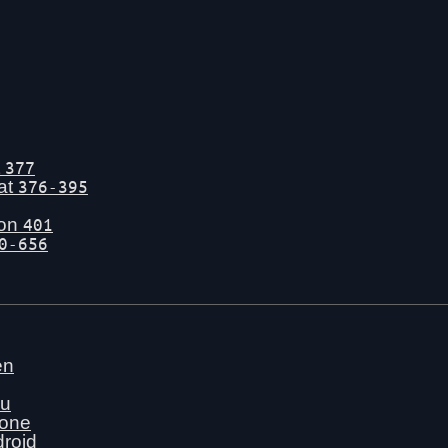
t
377
tat
376-395
gon
401
0-656
en
nu
hone
droid