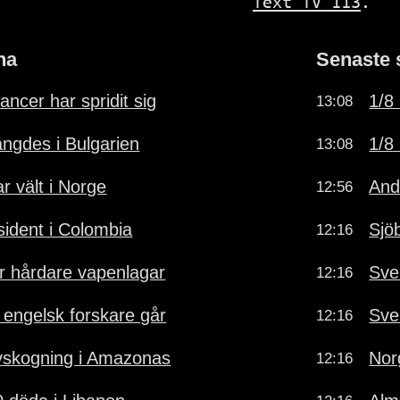
Text TV 113
.
na
Senaste 
ancer har spridit sig
1/8 
13:08
ngdes i Bulgarien
1/8 
13:08
r vält i Norge
And
12:56
ident i Colombia
Sjö
12:16
ör hårdare vapenlagar
Sve
12:16
- engelsk forskare går
Sve
12:16
vskogning i Amazonas
Norg
12:16