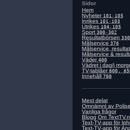
Sidor
Hem
Nyheter
101-105
Inrikes
101-103
Utrikes
104-105
Sport
300-302
Resultatbörsen
330
Målservice
376
Målservice, resulta
Målservice & resul
Väder
400
Vädret i dag/i mor
TV-tablåer
600, 65
Innehåll
700
Mest delat
Omnämnt av Polis
Vanliga frågor
Blogg
Om TextTV.
Text-TV-app för Ip
Text-TV-app för An