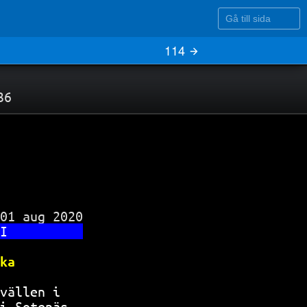
Gå till sida
114
36
01 aug 2020

I          
ka         
vällen i   
i Sotenäs  