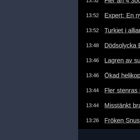
Fler än 4 30
13:52
Expert: En n
13:52
Turkiet i al
13:52
Dödsolycka E
13:48
Lagren av su
13:46
Ökad helikopt
13:46
Fler stenras
13:44
Misstänkt br
13:44
Fröken Snus
13:26