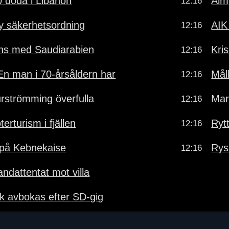
0 döda i Libanon
Alm
12:16
y säkerhetsordning
AIK
12:16
lians med Saudiarabien
Kris
12:16
n man i 70-årsåldern har
Mål
12:16
rströmming överfulla
Mar
12:16
erturism i fjällen
Ryt
12:16
 på Kebnekaise
Rys
12:16
andattentat mot villa
k avbokas efter SD-gig