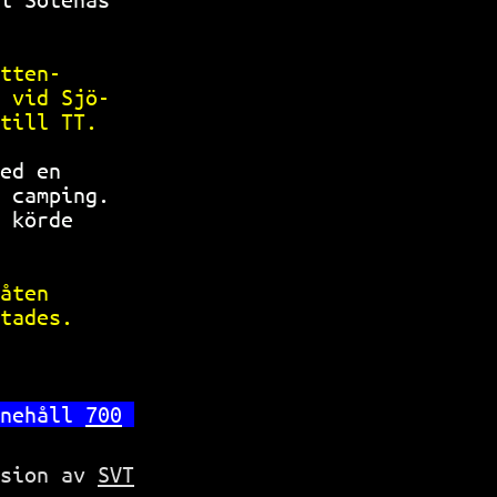
           
tten-      
 vid Sjö-  
till TT.   
ed en      
 camping.  
 körde     
           
åten       
tades.     
           
nehåll 
700
rsion av
SVT