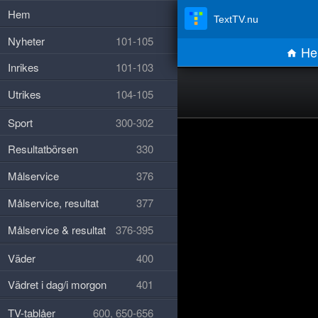
Hem
TextTV.nu
Nyheter
101-105
He
Inrikes
101-103
Utrikes
104-105
Sport
300-302
Resultatbörsen
330
Målservice
376
Målservice, resultat
377
Målservice & resultat
376-395
Väder
400
Vädret i dag/i morgon
401
TV-tablåer
600, 650-656