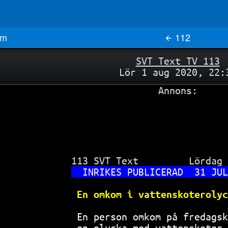
m
112
SVT Text TV 113
Lör 1 aug 2020, 22:
Annons:
 113 SVT Text         Lördag 
INRIKES PUBLICERAD  31 JUL
En omkom i vattenskoterolyc
 En person omkom på fredagsk
 en olycka med vattenskoter 