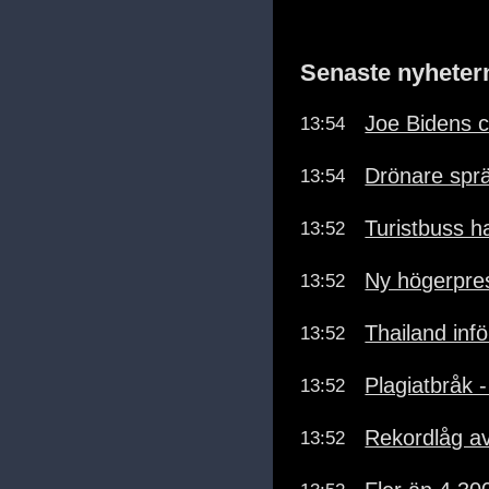
Senaste nyheter
Joe Bidens c
13:54
Drönare sprä
13:54
Turistbuss ha
13:52
Ny högerpres
13:52
Thailand inf
13:52
Plagiatbråk 
13:52
Rekordlåg a
13:52