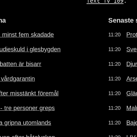
Text TV 109
.
na
Senaste 
 - minst fem skadade
Pro
11:20
udieskuld i glesbygden
Sve
11:20
atten är bisarr
Dju
11:20
a vårdgarantin
Ars
11:20
fter misstänkt föremål
Glä
11:20
 - tre personer greps
Mal
11:20
la gripna utomlands
Baj
11:20