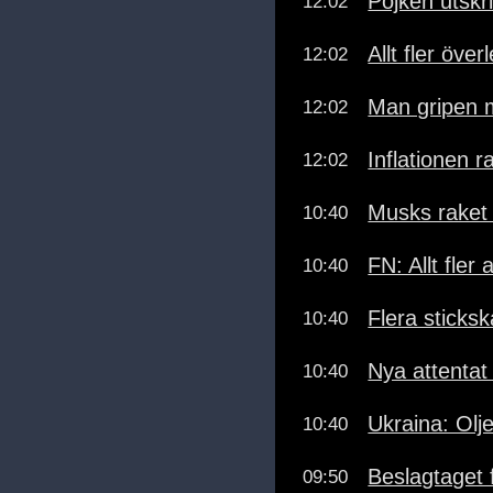
Pojken utskr
12:02
Allt fler över
12:02
Man gripen m
12:02
Inflationen ra
12:02
Musks raket
10:40
FN: Allt fler 
10:40
Flera sticks
10:40
Nya attentat
10:40
Ukraina: Olj
10:40
Beslagtaget 
09:50