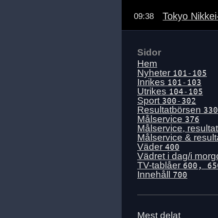
Tokyo Nikkei
09:38
Sidor
Hem
Nyheter
101-105
Inrikes
101-103
Utrikes
104-105
Sport
300-302
Resultatbörsen
330
Målservice
376
Målservice, resulta
Målservice & resul
Väder
400
Vädret i dag/i mor
TV-tablåer
600, 65
Innehåll
700
Mest delat