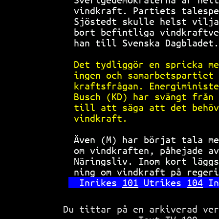
vindkraft. Partiets talespe
Sjöstedt skulle helst vilja
bort befintliga vindkraftve
han till Svenska Dagbladet.
Det tydliggör en spricka me
ingen och samarbetspartiet 
kraftsfrågan. Energiministe
Busch (KD) har svängt från 
till att säga att det behöv
vindkraft.                 
Även (M) har börjat tala me
om vindkraften, påhejade av
Näringsliv. Inom kort läggs
ning om vindkraft på regeri
Inrikes 
101
 Utrikes 
104
 In
Du tittar på en arkiverad ve