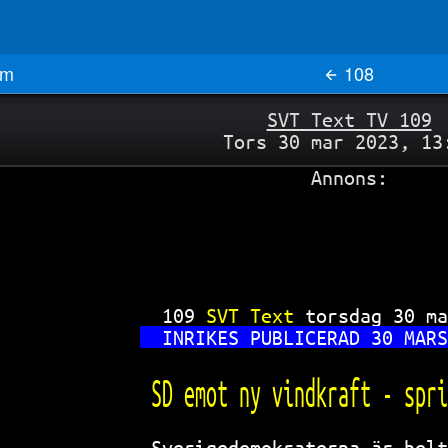
m
108
SVT Text TV 109
Tors 30 mar 2023, 13
Annons:
109 
SVT Text 
torsdag 30 ma
INRIKES PUBLICERAD 30 MARS
SD emot ny vindkraft - spri
Sverigedemokraterna är helt