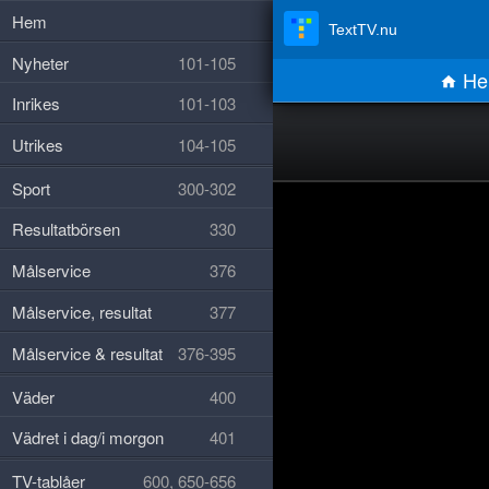
Hem
TextTV.nu
Nyheter
101-105
He
Inrikes
101-103
Utrikes
104-105
Sport
300-302
Resultatbörsen
330
Målservice
376
Målservice, resultat
377
Målservice & resultat
376-395
Väder
400
Vädret i dag/i morgon
401
TV-tablåer
600, 650-656