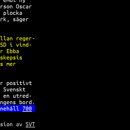
rson Oscar 
 plocka    
rk, säger  
           
llan reger-
SD i vind- 
r Ebba     
skepsis    
s mer      
           
r positivt 
 Svenskt   
 en utred- 
ngens bord.
nehåll 
700
rsion av
SVT