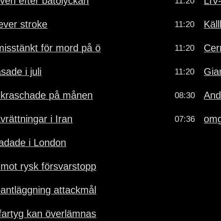
iven efter båtolyckan
LIV
11:20
lever stroke
Käl
11:20
isstänkt för mord på ö
Cer
11:20
sade i juli
Gia
11:20
 kraschade på månen
And
08:30
avrättningar i Iran
omg
07:36
kadade i London
 mot rysk försvarstopp
eantläggning attackmål
fartyg kan överlämnas