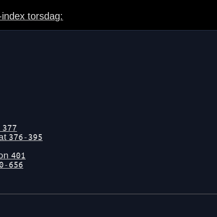
-index torsdag:
t
377
tat
376-395
gon
401
0-656