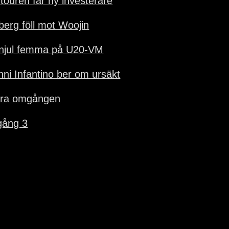
-touren får ny investerare
lberg föll mot Woojin
njul femma på U20-VM
nni Infantino ber om ursäkt
ra omgången
ång 3