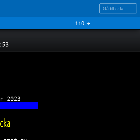
Gå till sida
110
:53
r 2023     
           
cka        
 emot ny   