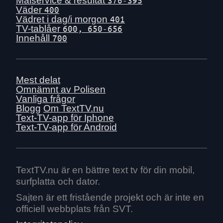
Målservice & resultat
Väder
400
Vädret i dag/i morgon
401
TV-tablåer
600, 650-656
Innehåll
700
Mest delat
Omnämnt av Polisen
Vanliga frågor
Blogg
Om TextTV.nu
Text-TV-app för Iphone
Text-TV-app för Android
TextTV.nu är en bättre text tv för din mobil,
surfplatta och dator.
Sajten är ett fristående projekt och är inte en
officiell webbplats från SVT.