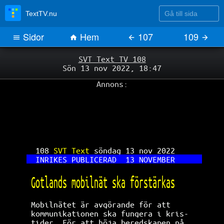
Gå till sida
TextTV.nu
Sidor
Hem
107
109
SVT Text TV 108
Sön 13 nov 2022, 18:47
Annons:
108 
SVT Text 
söndag 13 nov 2022      
INRIKES PUBLICERAD  13 NOVEMBER      
Gotlands mobilnät ska förstärkas      
Mobilnätet är avgörande för att       
kommunikationen ska fungera i kris-   
tider. För att höja beredskapen på    