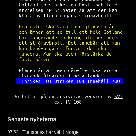
Gotland förstärker nu Post- och tele- 
styrelsen (PTS) nätet så att det kan  
klara av flera dagars strömavbrott.   
Projektet ska vara färdigt nästa år   
och ämnar att se till att hela Gotland
har fungerande täckning utomhus under 
ett strömavbrott. Det innebär att man 
kan behöva gå ut för att det ska      
fungera. Man ska även förstärka de    
fasta näten.                          
Planen är att man därefter ska vidta  
liknande åtgärder i hela landet.      
Inrikes 
101
 Utrikes 
104
 Innehåll 
700
Du tittar på en arkiverad version av
SVT
Text TV 108
.
Senaste nyheterna
Turistbuss har vält i Norge
07:52