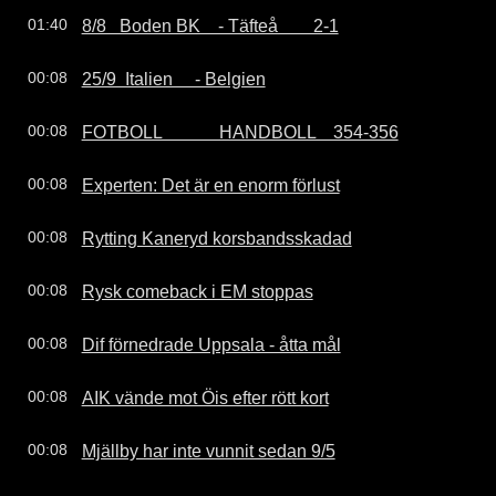
8/8   Boden BK    - Täfteå        2-1
01:40
25/9  Italien     - Belgien
00:08
FOTBOLL             HANDBOLL    354-356
00:08
Experten: Det är en enorm förlust
00:08
Rytting Kaneryd korsbandsskadad
00:08
Rysk comeback i EM stoppas
00:08
Dif förnedrade Uppsala - åtta mål
00:08
AIK vände mot Öis efter rött kort
00:08
Mjällby har inte vunnit sedan 9/5
00:08