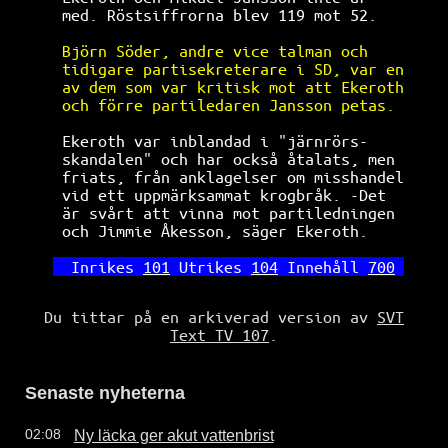
med. Röstsiffrorna blev 119 mot 52.   
Björn Söder, andre vice talman och    
tidigare partisekreterare i SD, var en
av dem som var kritisk mot att Ekeroth
och förre partiledaren Jansson petas. 
 Ekeroth var inblandad i "järnrörs-    
skandalen" och har också åtalats, men 
friats, från anklagelser om misshandel
vid ett uppmärksammat krogbråk. -Det  
är svårt att vinna mot partiledningen 
och Jimmie Åkesson, säger Ekeroth.    
Inrikes 
101
 Utrikes 
104
 Innehåll 
700
Du tittar på en arkiverad version av
SVT
Text TV 107
.
Senaste nyheterna
Ny läcka ger akut vattenbrist
02:08