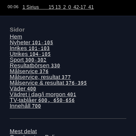
1 Sirius        15 13  2  0  42-17  41
00:06
Sidor
Hem
Nyheter
101-105
Inrikes
101-103
Utrikes
104-105
Sport
300-302
Resultatbörsen
330
Målservice
376
Målservice, resultat
377
Målservice & resultat
376-395
Väder
400
Vädret i dag/i morgon
401
TV-tablåer
600, 650-656
Innehåll
700
Mest delat