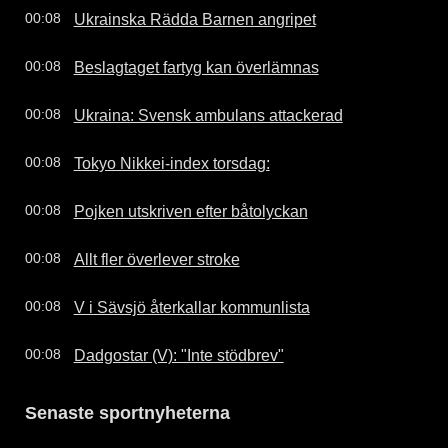
Ukrainska Rädda Barnen angripet
00:08
Beslagtaget fartyg kan överlämnas
00:08
Ukraina: Svensk ambulans attackerad
00:08
Tokyo Nikkei-index torsdag:
00:08
Pojken utskriven efter båtolyckan
00:08
Allt fler överlever stroke
00:08
V i Sävsjö återkallar kommunlista
00:08
Dadgostar (V): "Inte stödbrev"
00:08
Senaste sportnyheterna