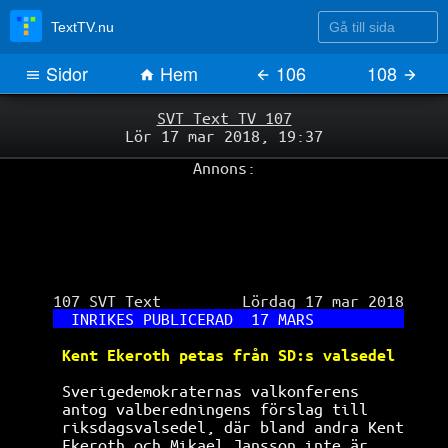
Gå till sida
TextTV.nu
Sidor
Hem
106
108
SVT Text TV 107
Lör 17 mar 2018, 19:37
Annons:
 107 SVT Text         Lördag 17 mar 2018

INRIKES PUBLICERAD  17 MARS          
Kent Ekeroth petas från SD:s valsedel 
Sverigedemokraternas valkonferens     
antog valberedningens förslag till    
riksdagsvalsedel, där bland andra Kent
Ekeroth och Mikael Jansson inte är    