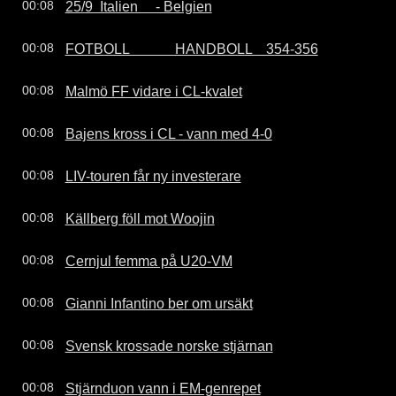
25/9  Italien     - Belgien
00:08
FOTBOLL             HANDBOLL    354-356
00:08
Malmö FF vidare i CL-kvalet
00:08
Bajens kross i CL - vann med 4-0
00:08
LIV-touren får ny investerare
00:08
Källberg föll mot Woojin
00:08
Cernjul femma på U20-VM
00:08
Gianni Infantino ber om ursäkt
00:08
Svensk krossade norske stjärnan
00:08
Stjärnduon vann i EM-genrepet
00:08