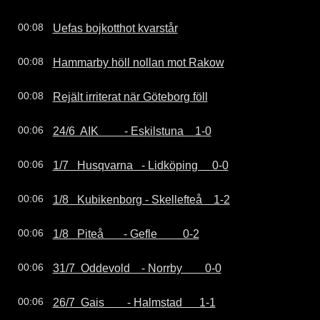
Uefas bojkotthot kvarstår
00:08
Hammarby höll nollan mot Rakow
00:08
Rejält irriterat när Göteborg föll
00:08
24/6  AIK         - Eskilstuna    1-0
00:06
1/7   Husqvarna   - Lidköping     0-0
00:06
1/8   Kubikenborg - Skellefteå    1-2
00:06
1/8   Piteå       - Gefle         0-2
00:06
31/7  Oddevold    - Norrby        0-0
00:06
26/7  Gais        - Halmstad      1-1
00:06