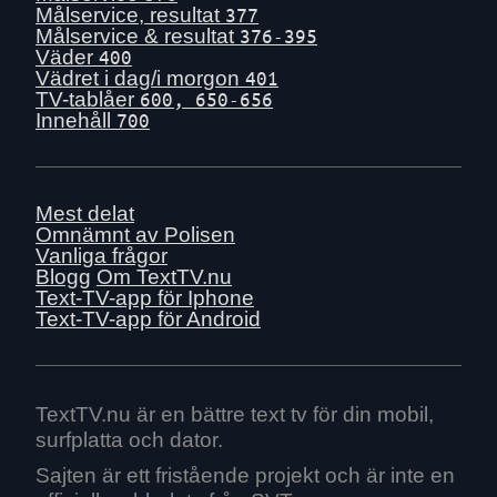
Målservice, resultat
377
Målservice & resultat
376-395
Väder
400
Vädret i dag/i morgon
401
TV-tablåer
600, 650-656
Innehåll
700
Mest delat
Omnämnt av Polisen
Vanliga frågor
Blogg
Om TextTV.nu
Text-TV-app för Iphone
Text-TV-app för Android
TextTV.nu är en bättre text tv för din mobil,
surfplatta och dator.
Sajten är ett fristående projekt och är inte en