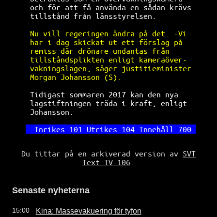
och för att få använda en sådan krävs 
tillstånd från länsstyrelsen.         
Nu vill regeringen ändra på det. -Vi  
har i dag skickat ut ett förslag på   
remiss där drönare undantas från      
tillståndsplikten enligt kameraöver-  
vakningslagen, säger justitieminister 
Morgan Johansson (S).                 
Tidigast sommaren 2017 kan den nya    
lagstiftningen träda i kraft, enligt  
Johansson.                            
Inrikes 
101
 Utrikes 
104
 Innehåll 
700
Du tittar på en arkiverad version av
SVT
Text TV 106
.
Senaste nyheterna
Kina: Massevakuering för tyfon
15:00