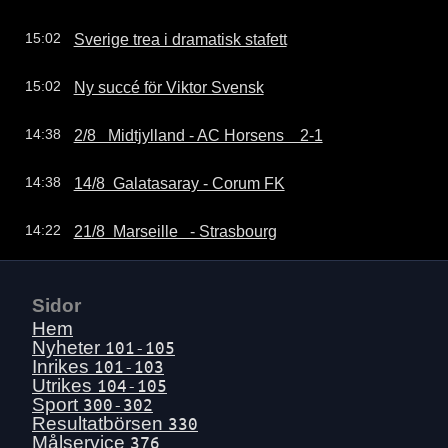
Sverige trea i dramatisk stafett
15:02
Ny succé för Viktor Svensk
15:02
2/8   Midtjylland - AC Horsens    2-1
14:38
14/8  Galatasaray - Corum FK
14:38
21/8  Marseille   - Strasbourg
14:22
Sidor
Hem
Nyheter
101-105
Inrikes
101-103
Utrikes
104-105
Sport
300-302
Resultatbörsen
330
Målservice
376