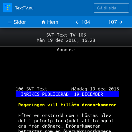
Gå till sida
TextTV.nu
Sidor
Hem
104
107
SVT Text TV 106
Mån 19 dec 2016, 16:28
Annons:
 106 SVT Text         Måndag 19 dec 2016

INRIKES PUBLICERAD  19 DECEMBER      
Regeringen vill tillåta drönarkameror 
Efter en omstridd dom i höstas blev   
det i princip förbjudet att fotograf- 
era från drönare. Drönarkameran       
betraktas som en övervakningskamera   