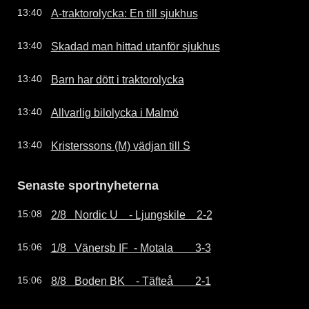
A-traktorolycka: En till sjukhus
13:40
Skadad man hittad utanför sjukhus
13:40
Barn har dött i traktorolycka
13:40
Allvarlig bilolycka i Malmö
13:40
Kristerssons (M) vädjan till S
13:40
Senaste sportnyheterna
2/8   Nordic U    - Ljungskile    2-2
15:08
1/8   Vänersb IF  - Motala        3-3
15:06
8/8   Boden BK    - Täfteå        2-1
15:06