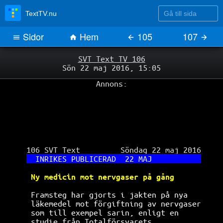
Gå till sida
TextTV.nu
Sidor
Hem
105
107
SVT Text TV 106
Sön 22 maj 2016, 15:05
Annons:
 106 SVT Text         Söndag 22 maj 2016

INRIKES PUBLICERAD  22 MAJ           
Ny medicin mot nervgaser på gång      
Framsteg har gjorts i jakten på nya   
läkemedel mot förgiftning av nervgaser
som till exempel sarin, enligt en     
studie från Totalförsvarets           