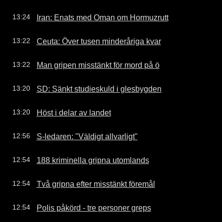
Iran: Enats med Oman om Hormuzrutt
13:24
Ceuta: Över tusen minderåriga kvar
13:22
Man gripen misstänkt för mord på ö
13:22
SD: Sänkt studieskuld i glesbygden
13:20
Höst i delar av landet
13:20
S-ledaren: "Väldigt allvarligt"
12:56
188 kriminella gripna utomlands
12:54
Två gripna efter misstänkt föremål
12:54
Polis påkörd - tre personer greps
12:54