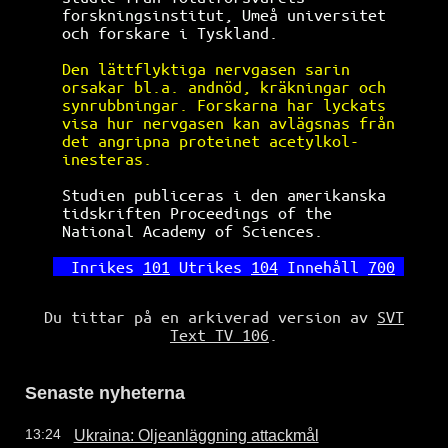
forskningsinstitut, Umeå universitet  
och forskare i Tyskland.              
Den lättflyktiga nervgasen sarin      
orsakar bl.a. andnöd, kräkningar och  
synrubbningar. Forskarna har lyckats  
visa hur nervgasen kan avlägsnas från 
det angripna proteinet acetylkol-     
inesteras.                            
Studien publiceras i den amerikanska  
tidskriften Proceedings of the        
National Academy of Sciences.         
Inrikes 
101
 Utrikes 
104
 Innehåll 
700
Du tittar på en arkiverad version av
SVT
Text TV 106
.
Senaste nyheterna
Ukraina: Oljeanläggning attackmål
13:24