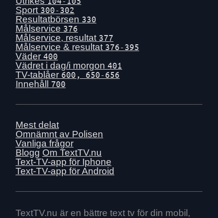
Utrikes
104-105
Sport
300-302
Resultatbörsen
330
Målservice
376
Målservice, resultat
377
Målservice & resultat
376-395
Väder
400
Vädret i dag/i morgon
401
TV-tablåer
600, 650-656
Innehåll
700
Mest delat
Omnämnt av Polisen
Vanliga frågor
Blogg
Om TextTV.nu
Text-TV-app för Iphone
Text-TV-app för Android
TextTV.nu är en bättre text tv för din mobil,