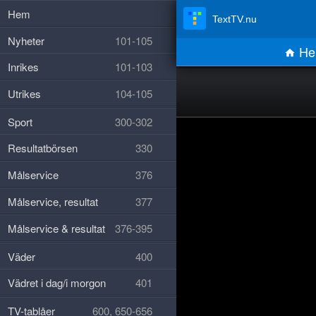
Hem
TextTV.nu
Nyheter
101-105
He
Inrikes
101-103
Utrikes
104-105
Sport
300-302
Resultatbörsen
330
Målservice
376
Målservice, resultat
377
Målservice & resultat
376-395
Väder
400
Vädret i dag/i morgon
401
TV-tablåer
600, 650-656