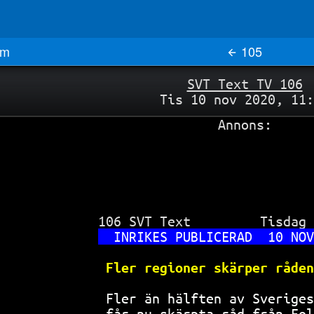
m
105
SVT Text TV 106
Tis 10 nov 2020, 11:
Annons:
 106 SVT Text         Tisdag 
INRIKES PUBLICERAD  10 NOV
Fler regioner skärper råden
Fler än hälften av Sveriges
får nu skärpta råd från Fol