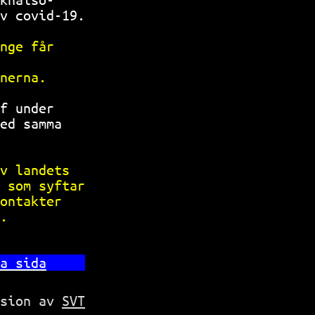
v covid-19.
nge får    
           
nerna.     
f under    
ed samma   
           
v landets  
 som syftar
ontakter   
.          
a sida
rsion av
SVT