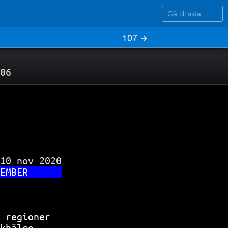
Gå till sida
107
06
10 nov 2020

EMBER      
           
 regioner  
khälso-    