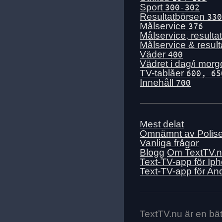
Sport
300-302
Resultatbörsen
330
Målservice
376
Målservice, resulta
Målservice & resul
Väder
400
Vädret i dag/i mor
TV-tablåer
600, 65
Innehåll
700
Mest delat
Omnämnt av Polis
Vanliga frågor
Blogg
Om TextTV.
Text-TV-app för Ip
Text-TV-app för An
TextTV.nu är en bätt