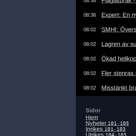
Plagiatbråk 
08:36
Expert: En n
08:36
SMHI: Övers
08:02
Lagren av su
08:02
Ökad helikopt
08:02
Fler stenras
08:02
Misstänkt br
08:02
Sidor
Hem
Nyheter
101-105
Inrikes
101-103
Utrikes
104-105