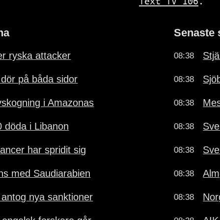
Text TV 106
.
na
Senaste 
er ryska attacker
Stj
08:38
la dör på båda sidor
Sjö
08:38
vskogning i Amazonas
Mess
08:38
0 döda i Libanon
Sve
08:38
ancer har spridit sig
Sve
08:38
lians med Saudiarabien
Alm
08:38
 antog nya sanktioner
Norg
08:38