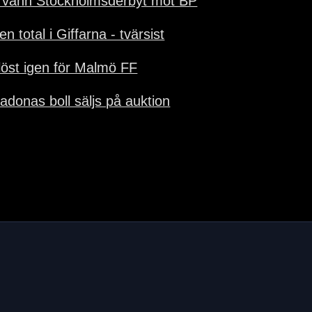
 vann Stockholmsderbyt mot BP
en total i Giffarna - tvärsist
löst igen för Malmö FF
adonas boll säljs på auktion