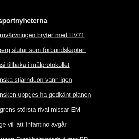
sportnyheterna
ärnvärvningen bryter med HV71
berg slutar som förbundskapten
i tillbaka i målprotokollet
nska stjärnduon vann igen
nsken uppges ha godkänt planen
grens största rival missar EM
e vill att Infantino avgår