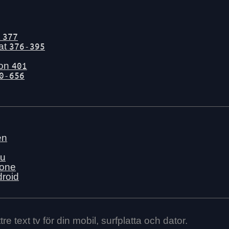
t
377
tat
376-395
gon
401
0-656
en
nu
hone
droid
re text tv för din mobil, surfplatta och dator.