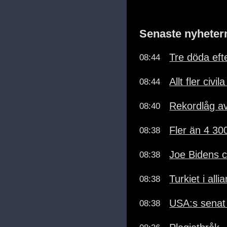
Senaste nyheter
Tre döda eft
08:44
Allt fler civi
08:44
Rekordlåg a
08:40
Fler än 4 30
08:38
Joe Bidens c
08:38
Turkiet i al
08:38
USA:s senat
08:38