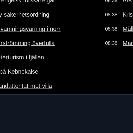
- engelsk forskare går
AIK
08:38
y säkerhetsordning
Kris
08:38
vämningsvarning i norr
Mål
08:38
rströmming överfulla
Mar
08:38
erturism i fjällen
 på Kebnekaise
andattentat mot villa