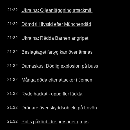
Ukraina: Oljeanläggning attackmål
21:32
Dömd till livstid efter Münchendåd
21:32
Ukraina: Rädda Barnen angripet
21:32
Beslagtaget fartyg kan överlämnas
21:32
Damaskus: Dödlig explosion på buss
21:32
Många döda efter attacker i Jemen
21:32
Ryde hackat - uppgifter läckta
21:32
Drönare över skyddsobjekt på Lovön
21:32
Polis påkörd - tre personer greps
21:32