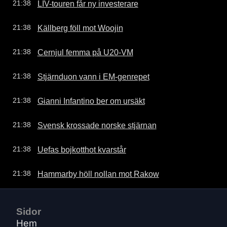
LIV-touren får ny investerare
21:38
Källberg föll mot Woojin
21:38
Cernjul femma på U20-VM
21:38
Stjärnduon vann i EM-genrepet
21:38
Gianni Infantino ber om ursäkt
21:38
Svensk krossade norske stjärnan
21:38
Uefas bojkotthot kvarstår
21:38
Hammarby höll nollan mot Rakow
21:38
Sidor
Hem