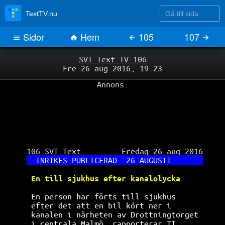
Gå till sida
TextTV.nu
Sidor
Hem
105
107
SVT Text TV 106
Fre 26 aug 2016, 19:23
Annons:
 106 SVT Text         Fredag 26 aug 2016

INRIKES PUBLICERAD  26 AUGUSTI       
En till sjukhus efter kanalolycka     
 En person har förts till sjukhus      
efter det att en bil kört ner i       
kanalen i närheten av Drottningtorget 
i centrala Malmö, rapporterar TT.     