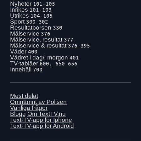
Nyheter
101-105
Inrikes
101-103
Utrikes
104-105
Sport
300-302
Resultatbörsen
330
Målservice
376
Målservice, resultat
377
Målservice & resultat
376-395
Väder
400
Vädret i dag/i morgon
401
TV-tablåer
600, 650-656
Innehåll
700
Mest delat
Omnämnt av Polisen
Vanliga frågor
Blogg
Om TextTV.nu
Text-TV-app för Iphone
Text-TV-app för Android