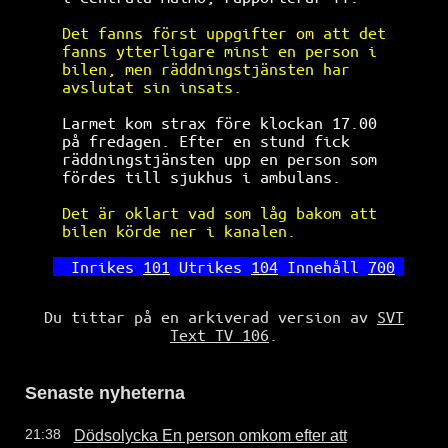
Det fanns först uppgifter om att det  
fanns ytterligare minst en person i   
bilen, men räddningstjänsten har      
avslutat sin insats.                  
 Larmet kom strax före klockan 17.00   
 på fredagen. Efter en stund fick      
räddningstjänsten upp en person som   
fördes till sjukhus i ambulans.       
Det är oklart vad som låg bakom att   
bilen körde ner i kanalen.            
Inrikes 
101
 Utrikes 
104
 Innehåll 
700
Du tittar på en arkiverad version av
SVT
Text TV 106
.
Senaste nyheterna
Dödsolycka En person omkom efter att
21:38