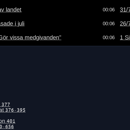
av landet
31/7
00:06
sade i juli
26/7
00:06
"Gör vissa medgivanden"
1 Si
00:06
t
377
tat
376-395
gon
401
0-656