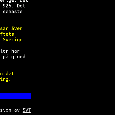
 925. Det  
 senaste   
           
sar även   
ftats      
 Sverige.  
ler har    
 på grund  
           
n det      
ing.       
rsion av
SVT