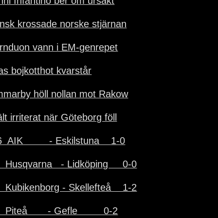
nni Infantino ber om ursäkt
nsk krossade norske stjärnan
ärnduon vann i EM-genrepet
as bojkotthot kvarstår
marby höll nollan mot Rakow
lt irriterat när Göteborg föll
  AIK         - Eskilstuna    1-0
  Husqvarna   - Lidköping     0-0
  Kubikenborg - Skellefteå    1-2
  Piteå       - Gefle         0-2