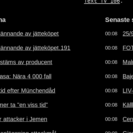
Text TV 106
.
na
Senaste 
dkännande av jätteköpet
25/9
00:08
dkännande av jätteköpet.191
FOT
00:08
stäms av producent
Mal
00:08
sa: Nära 4 000 fall
Baj
00:08
vstid efter Münchendåd
LIV
00:08
r ta "en viss tid"
Käl
00:08
r attacker i Jemen
Cer
00:08