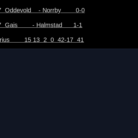
  Oddevold    - Norrby        0-0
  Gais        - Halmstad      1-1
rius        15 13  2  0  42-17  41