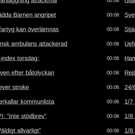
eanläggning attackmål
Gia
00:08
ädda Barnen angripet
Sve
00:08
fartyg kan överlämnas
Stj
00:08
ensk ambulans attackerad
Uef
00:08
-index torsdag:
Ham
00:08
iven efter båtolyckan
Rejä
00:08
lever stroke
24/6
00:06
terkallar kommunlista
1/7 
00:06
): "Inte stödbrev"
1/8 
00:06
ldigt allvarligt"
1/8 
00:06