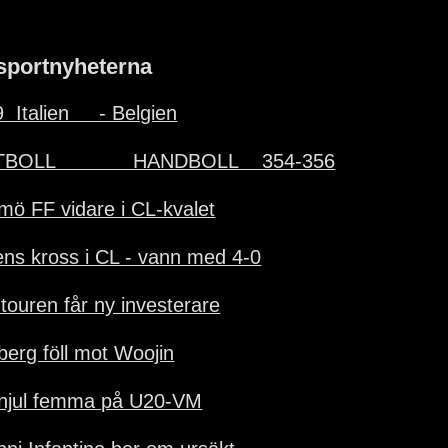
sportnyheterna
  Italien     - Belgien
BOLL             HANDBOLL    354-356
mö FF vidare i CL-kvalet
ens kross i CL - vann med 4-0
-touren får ny investerare
lberg föll mot Woojin
njul femma på U20-VM