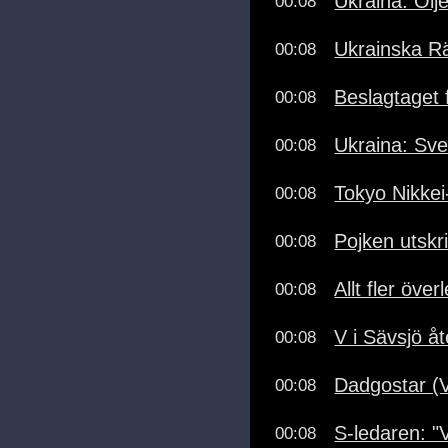
Ukraina: Olj
00:08
Ukrainska R
00:08
Beslagtaget 
00:08
Ukraina: Sv
00:08
Tokyo Nikkei
00:08
Pojken utskr
00:08
Allt fler över
00:08
V i Sävsjö å
00:08
Dadgostar (V
00:08
S-ledaren: "Vä
00:08