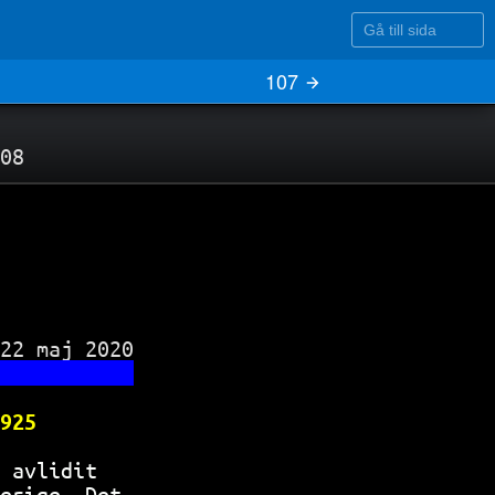
Gå till sida
107
08
22 maj 2020

           
925        
 avlidit   
erige. Det 