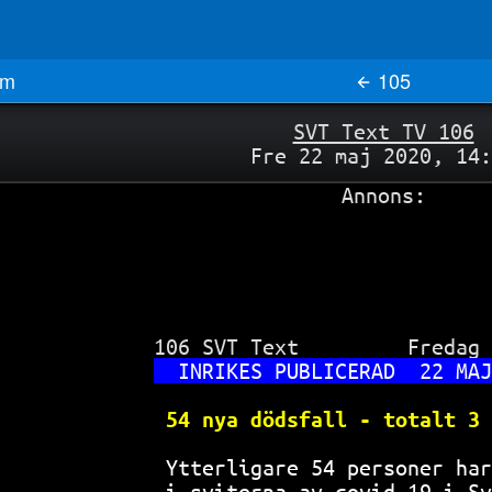
m
105
SVT Text TV 106
Fre 22 maj 2020, 14:
Annons:
 106 SVT Text         Fredag 
INRIKES PUBLICERAD  22 MAJ
54 nya dödsfall - totalt 3 
Ytterligare 54 personer har
i sviterna av covid-19 i Sv