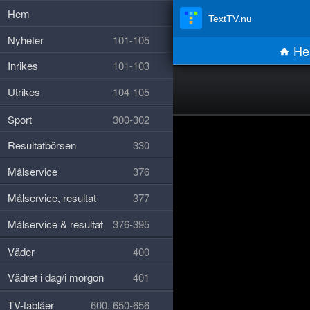
Hem
TextTV.nu
Nyheter
101-105
He
Inrikes
101-103
Utrikes
104-105
Sport
300-302
Resultatbörsen
330
Målservice
376
Målservice, resultat
377
Målservice & resultat
376-395
Väder
400
Vädret i dag/i morgon
401
TV-tablåer
600, 650-656