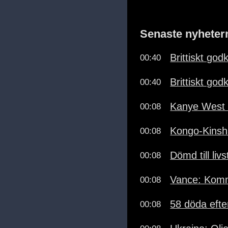
Senaste nyheter
Brittiskt go
00:40
Brittiskt go
00:40
Kanye West 
00:08
Kongo-Kinsha
00:08
Dömd till li
00:08
Vance: Komme
00:08
58 döda efte
00:08