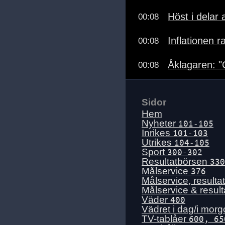
Höst i delar 
00:08
Inflationen ra
00:08
Åklagaren: 
00:08
Sidor
Hem
Nyheter
101-105
Inrikes
101-103
Utrikes
104-105
Sport
300-302
Resultatbörsen
330
Målservice
376
Målservice, resulta
Målservice & resul
Väder
400
Vädret i dag/i mor
TV-tablåer
600, 65