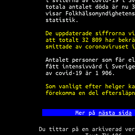
totala antalet döda är nu 3
visar Folkhälsomyndighetens
statistik.                 
De uppdaterade siffrorna vi
att totalt 32 809 har bekrä
smittade av coronaviruset i
Antalet personer som får el
fått intensivvård i Sverige
av covid-19 är 1 906.      
Som vanligt efter helger ka
förekomma en del eftersläpn
        Mer på 
nästa sida
Du tittar på en arkiverad ve