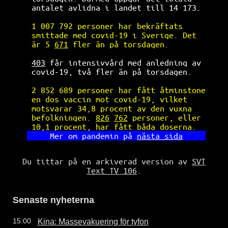
antalet avlidna i landet till 14 173. 
1 007 792 personer har bekräftats     
smittade med covid-19 i Sverige. Det  
är 5 
671
 fler än på torsdagen.        
403
 får intensivvård med anledning av 
covid-19, två fler än på torsdagen.   
2 852 689 personer har fått åtminstone
en dos vaccin mot covid-19, vilket    
motsvarar 34,8 procent av den vuxna   
befolkningen. 
826
762
 personer, eller 
10,1 procent, har fått båda doserna.  
Mer om pandemin på 
nästa sida
Du tittar på en arkiverad version av
SVT
Text TV 106
.
Senaste nyheterna
Kina: Massevakuering för tyfon
15:00