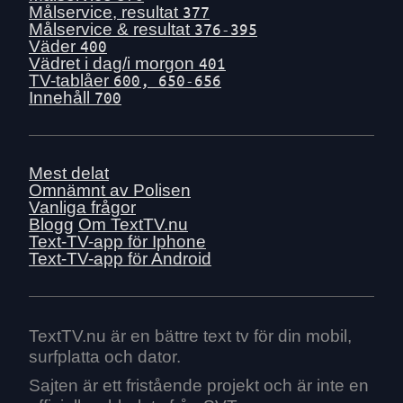
Målservice, resultat
377
Målservice & resultat
376-395
Väder
400
Vädret i dag/i morgon
401
TV-tablåer
600, 650-656
Innehåll
700
Mest delat
Omnämnt av Polisen
Vanliga frågor
Blogg
Om TextTV.nu
Text-TV-app för Iphone
Text-TV-app för Android
TextTV.nu är en bättre text tv för din mobil,
surfplatta och dator.
Sajten är ett fristående projekt och är inte en