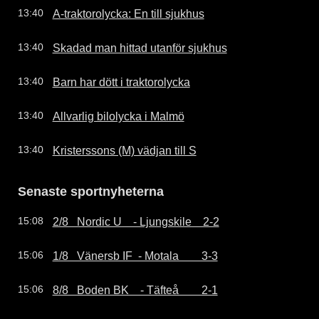
A-traktorolycka: En till sjukhus
13:40
Skadad man hittad utanför sjukhus
13:40
Barn har dött i traktorolycka
13:40
Allvarlig bilolycka i Malmö
13:40
Kristerssons (M) vädjan till S
13:40
Senaste sportnyheterna
2/8   Nordic U    - Ljungskile    2-2
15:08
1/8   Vänersb IF  - Motala        3-3
15:06
8/8   Boden BK    - Täfteå        2-1
15:06