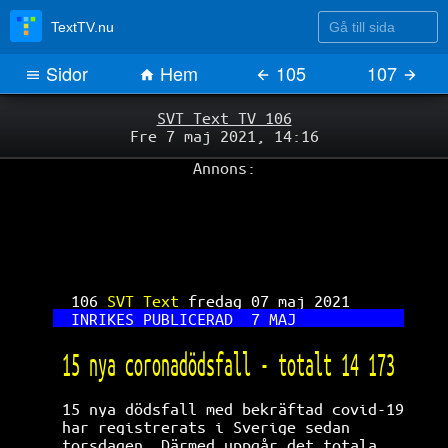
Gå till sida
TextTV.nu
Sidor
Hem
105
107
SVT Text TV 106
Fre 7 maj 2021, 14:16
Annons:
106 
SVT Text 
fredag 07 maj 2021      
INRIKES PUBLICERAD  7 MAJ            
15 nya coronadödsfall - totalt 14 173 
15 nya dödsfall med bekräftad covid-19
har registrerats i Sverige sedan      
torsdagen. Därmed uppgår det totala   