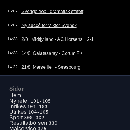
Sverige trea i dramatisk stafett
15:02
Ny succé för Viktor Svensk
15:02
2/8   Midtjylland - AC Horsens    2-1
14:38
14/8  Galatasaray - Corum FK
14:38
21/8  Marseille   - Strasbourg
14:22
Sidor
Hem
Nyheter
101-105
Inrikes
101-103
Utrikes
104-105
Sport
300-302
Resultatbörsen
330
Målservice
376