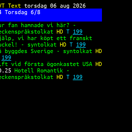
TV 617
VT Text 
torsdag 06 aug 2026     
4 Torsdag 6/8                   
ur fan hamnade vi här? -        
eckenspråkstolkat 
HD 
T 
199
jälp, vi har köpt ett franskt   
uckel! - syntolkat 
HD 
T 
199
å byggdes Sverige - syntolkat 
HD
 
199
ift vid första ögonkastet USA 
HD
0.25 
Hotell Romantik -          
eckenspråkstolkat 
HD 
T 
199