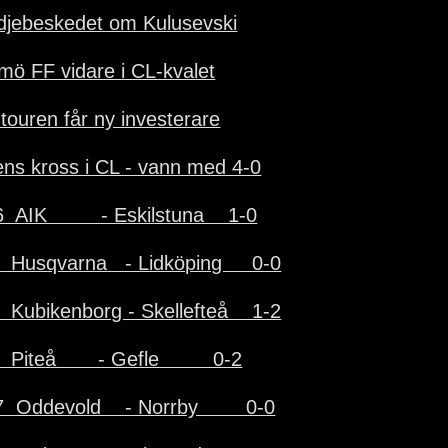
djebeskedet om Kulusevski
mö FF vidare i CL-kvalet
-touren får ny investerare
ens kross i CL - vann med 4-0
  AIK         - Eskilstuna    1-0
  Husqvarna   - Lidköping     0-0
  Kubikenborg - Skellefteå    1-2
  Piteå       - Gefle         0-2
  Oddevold    - Norrby        0-0