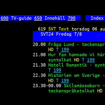
 
600
 TV-guide 
650
 Innehåll 
700
Index
619 
SVT Text 
torsdag 06 au
SVT24 Fredag 7/8         
20.00 
Fråga Lund - teckenspr
HD 
T 
199
21.00 
Hur fan hamnade vi här
syntolkat 
HD 
T 
199
21.30 
Hotell Romantik - synt
T 
199
22.30 
Historien om Sverige -
HD 
T 
199
23.30-00.00 
Skilsmässobarn -
teckenspråkstolkat 
HD 