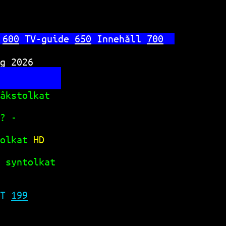
 
600
 TV-guide 
650
 Innehåll 
700
g 2026     
           
åkstolkat  
? -        
olkat 
HD   
 syntolkat 
           
T 
199