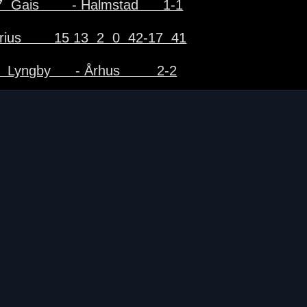
  Gais        - Halmstad      1-1
rius        15 13  2  0  42-17  41
  Lyngby      - Århus         2-2