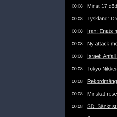
Minst 17 död
00:08
Tyskland: Dr
00:08
Iran: Enats
00:08
Ny attack mo
00:08
Israel: Anfa
00:08
Tokyo Nikkei
00:08
Rekordmånga 
00:08
Minskat res
00:08
SD: Sänkt st
00:08