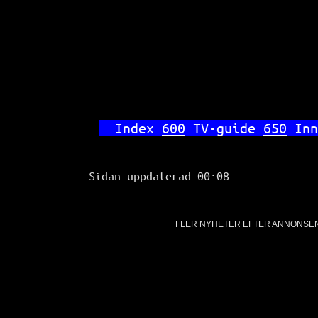
Index 
600
 TV-guide 
650
 Inn
Sidan uppdaterad 00:08
FLER NYHETER EFTER ANNONSE