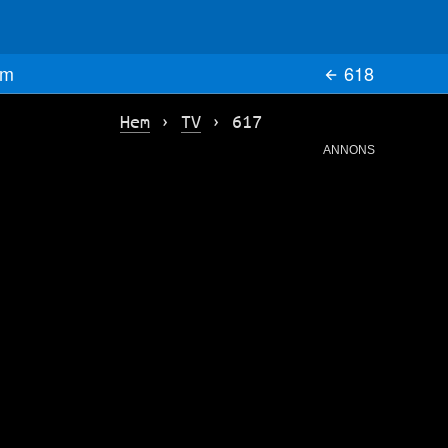
m
618
Hem
›
TV
›
617
ANNONS