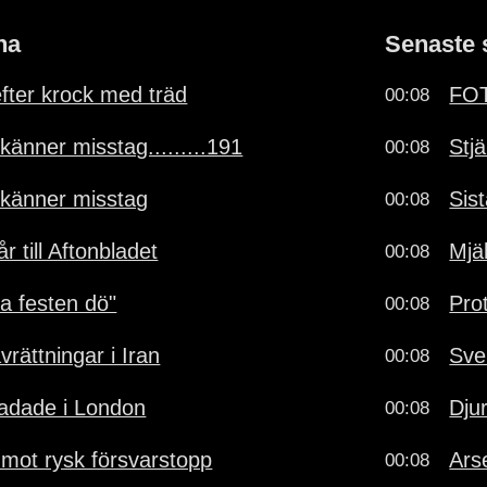
na
Senaste 
fter krock med träd
FOT
00:08
känner misstag.........191
Stj
00:08
rkänner misstag
Sis
00:08
r till Aftonbladet
Mjäl
00:08
ta festen dö"
Pro
00:08
avrättningar i Iran
Sve
00:08
kadade i London
Dju
00:08
 mot rysk försvarstopp
Ars
00:08