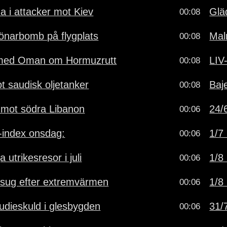
a i attacker mot Kiev
Glä
00:08
önarbomb på flygplats
Mal
00:08
 med Oman om Hormuzrutt
LIV
00:08
t saudisk oljetanker
Baj
00:08
ll mot södra Libanon
24/6
00:06
-index onsdag:
1/7 
00:06
utrikesresor i juli
1/8 
00:06
esug efter extremvärmen
1/8 
00:06
udieskuld i glesbygden
31/7
00:06