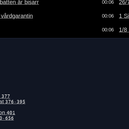
atten är bisarr
26/7
00:06
a vårdgarantin
1 Si
00:06
1/8 
00:06
t
377
tat
376-395
gon
401
0-656