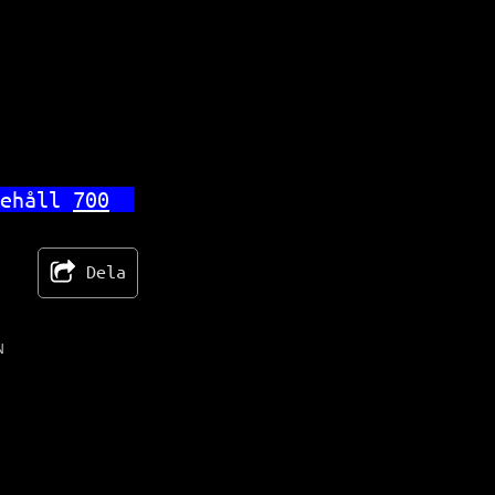
ehåll 
700
Dela
N