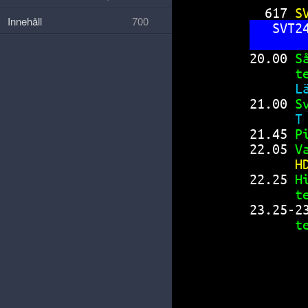
617 
S
Innehåll
700
SVT2
20.00 
S
t
L
21.00 
S
T
21.45 
P
22.05 
V
H
22.25 
H
t
23.25-2
t