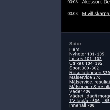
Åkesson: Deb
00:08
M vill skärp
00:08
Sidor
Hem
Nyheter
101-105
Inrikes
101-103
Utrikes
104-105
Sport
300-302
Resultatbörsen
330
Målservice
376
Målservice, resulta
Målservice & resul
Väder
400
Vädret i dag/i mor
TV-tablåer
600, 65
Innehåll
700