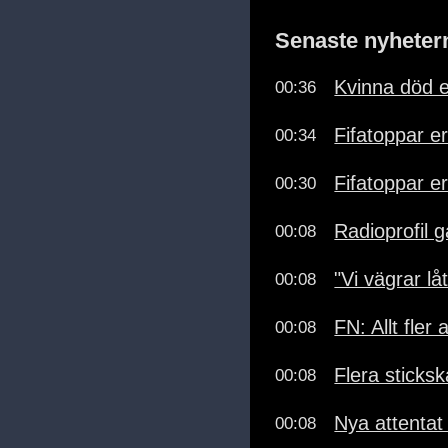
Senaste nyheter
Kvinna död e
00:36
Fifatoppar er
00:34
Fifatoppar e
00:30
Radioprofil gå
00:08
"Vi vägrar lå
00:08
FN: Allt fler 
00:08
Flera sticks
00:08
Nya attentat
00:08