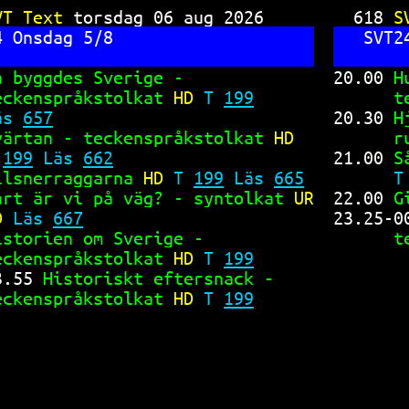
SVT Text 
VT Text 
torsdag 06 aug 2026     
618 
S
4 Onsdag 5/8                    
SVT2
å byggdes Sverige -             
20.00 
H
eckenspråkstolkat 
HD 
T 
199
t
äs 
657
20.30 
H
värtan - teckenspråkstolkat 
HD  
r
 
199
 Läs 
662
21.00 
S
ilsnerraggarna 
HD 
T 
199
 Läs 
665
T
art är vi på väg? - syntolkat 
UR
22.00 
G
D 
Läs 
667
23.25-0
istorien om Sverige -           
t
eckenspråkstolkat 
HD 
T 
199
3.55 
Historiskt eftersnack -    
eckenspråkstolkat 
HD 
T 
199