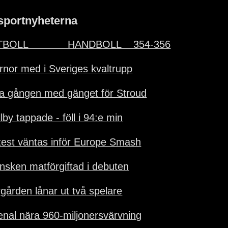
sportnyheterna
BOLL             HANDBOLL    354-356
ärnor med i Sveriges kvaltrupp
ta gången med gänget för Stroud
lby tappade - föll i 94:e min
test väntas inför Europe Smash
nsken matförgiftad i debuten
rgården lånar ut två spelare
enal nära 960-miljonersvärvning