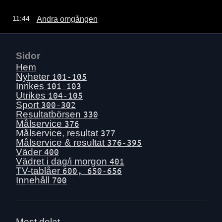
Andra omgången
11:44
Sidor
Hem
Nyheter
101-105
Inrikes
101-103
Utrikes
104-105
Sport
300-302
Resultatbörsen
330
Målservice
376
Målservice, resultat
377
Målservice & resultat
376-395
Väder
400
Vädret i dag/i morgon
401
TV-tablåer
600, 650-656
Innehåll
700
Mest delat