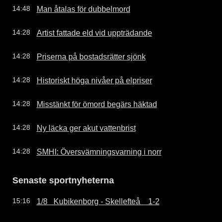
Man åtalas för dubbelmord
14:48
Artist fattade eld vid uppträdande
14:28
Priserna på bostadsrätter sjönk
14:28
Historiskt höga nivåer på elpriser
14:28
Misstänkt för ömord begärs häktad
14:28
Ny läcka ger akut vattenbrist
14:28
SMHI: Översvämningsvarning i norr
14:28
Senaste sportnyheterna
1/8   Kubikenborg - Skellefteå    1-2
15:16