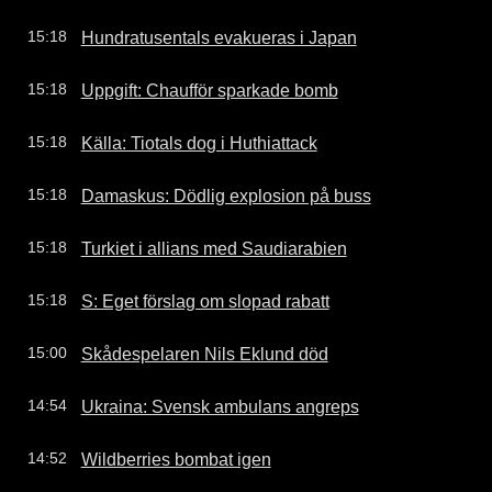
Hundratusentals evakueras i Japan
15:18
Uppgift: Chaufför sparkade bomb
15:18
Källa: Tiotals dog i Huthiattack
15:18
Damaskus: Dödlig explosion på buss
15:18
Turkiet i allians med Saudiarabien
15:18
S: Eget förslag om slopad rabatt
15:18
Skådespelaren Nils Eklund död
15:00
Ukraina: Svensk ambulans angreps
14:54
Wildberries bombat igen
14:52