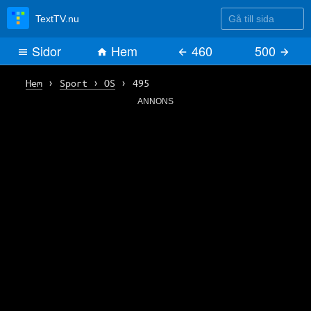
Gå till sida
TextTV.nu
Sidor
Hem
460
500
Hem
›
Sport › OS
›
495
ANNONS